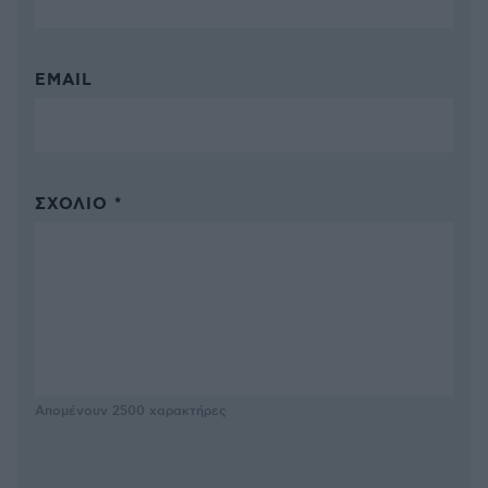
EMAIL
ΣΧΌΛΙΟ *
Απομένουν
2500
χαρακτήρες