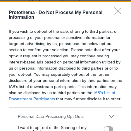
ιδίοις όμμασι τα επίχειρα των πολιτικών τους. Θα
έχουν αυτό το οδυνηρό προνόμιο!Το μειονοτικό
Protothema -
Do Not Process My Personal
Information
κόμμα ΚΙΕΦ έκανε μια πρώτη γενική πρόβα στις
ευρωεκλογές για να μετρήσει αν μπορεί να κερδίσει
εθνοτικές, ισλαμικές και άλλες φονταμενταλιστικές
If you wish to opt-out of the sale, sharing to third parties, or
ψήφους αφελώς παρ’ ημών ελληνοποιημένων
processing of your personal or sensitive information for
αλλοδαπών σε επίπεδο επικράτειας. Η συνάντηση
targeted advertising by us, please use the below opt-out
section to confirm your selection. Please note that after your
μουσουλμάνων ελληνοποιημένων κάθε εθνικότητας,
opt-out request is processed you may continue seeing
Αλβανών ελληνοποιημένων, ψευτομακεδόνων
interest-based ads based on personal information utilized by
ελληνοποιημένων στις τάξεις ενός μειονοτικού
us or personal information disclosed to third parties prior to
κόμματος μπορεί υπό προϋποθέσεις να είναι η
your opt-out. You may separately opt-out of the further
αναγκαία, ικανή και απαραίτητη συνθήκη για να
disclosure of your personal information by third parties on the
«πιάσει» το κόμμα των «αδικημένων μειονοτήτων» το
IAB’s list of downstream participants. This information may
3%.
also be disclosed by us to third parties on the
IAB’s List of
ΑΠΑΝΤΗΣΗ
Downstream Participants
that may further disclose it to other
third parties.
Alex
Please note that this website/app uses one or more Google
Personal Data Processing Opt Outs
24.06.2024, 21:42
services and may gather and store information including but
Επιτρέψανε να γεμίσει η Ελλάδα με κάθε καρυδιάς
not limited to your visit or usage behaviour. You may click to
I want to opt-out of the Sharing of my