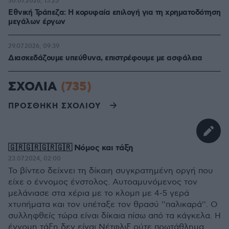
30.07.2026, 15:25
Εθνική Τράπεζα: Η κορυφαία επιλογή για τη χρηματοδότηση
μεγάλων έργων
29.07.2026, 09:39
Διασκεδάζουμε υπεύθυνα, επιστρέφουμε με ασφάλεια
ΣΧΟΛΙΑ
(735)
ΠΡΟΣΘΗΚΗ ΣΧΟΛΙΟΥ
🇬🇷🇬🇷🇬🇷🇬🇷 Νόμος και τάξη
23.07.2024, 02:00
Το βίντεο δείχνει τη δίκαιη συγκρατημένη οργή που
είχε o έννομος ένστολος. Αυτοαμυνόμενος τον
μελάνιασε στα χέρια με το κλομπ με 4-5 γερά
χτυπήματα και τον υπέταξε τον θρασύ ''παλικαρά''. Ο
συλληφθείς τώρα είναι δίκαια πίσω από τα κάγκελα. Η
έννομη τάξη δεν είναι Νέτφλιξ ούτε πρωτάθλημα