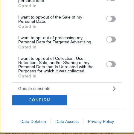
personal data.
καρύδι. Όλοι ξέρουν το γκέτο του κέντρου της
grant or deny consent to Google and its third-party tags to
Opted In
use your data for below specified purposes in below Google
Αθήνας και κανείς δεν μιλά. Ναρκωτικά πορνεία
consent section.
κλοπές κλπ και όλα από Αφρική, Πακιστάν,
I want to opt-out of the Sale of my
Personal Data.
Μπαγκλαντες, Αλβανία, Βουλγαρία, Τουρκία κλπ. Η
Opted In
Κυψέλη αποτελεί παράρτημα της Αφρικής. Ντροπή.
ΑΠΑΝΤΗΣΗ
I want to opt-out of processing my
Personal Data for Targeted Advertising.
Opted In
Ερβιν Τζόνσον ο Τρίτος
I want to opt-out of Collection, Use,
24.06.2024, 20:30
Retention, Sale, and/or Sharing of my
Personal Data that Is Unrelated with the
Έρβιν Τζόνσον ο Τρίτος, το πρότυπο για κάθε
Purposes for which it was collected.
αλλοδαπό πολίτη της Κυψέλης!
Opted In
ΑΠΑΝΤΗΣΗ
Google consents
CONFIRM
Προς κάθε τράβελερ του πληκτρολογίου
24.06.2024, 20:02
Χωρίς πολλά λόγια, μπράβο στον αστυνομικό ο
οποίος τον συνέλαβε. Δεν το έσκασε ο παραβατικός.
Data Deletion
Data Access
Privacy Policy
Ο αντι-αστυνομικός υπόκοσμος και η υποκουλτούρα