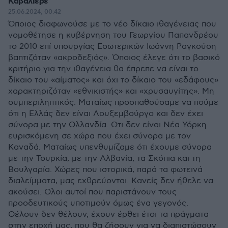
Καβαλιέρε
25.06.2024, 00:42
Όποιος διαφωνούσε με το νέο δίκαιο ιθαγένειας που
νομοθέτησε η κυβέρνηση του Γεωργίου Παπανδρέου
το 2010 επί υπουργίας Εσωτερικών Ιωάννη Ραγκούση
βαπτιζόταν «ακροδεξιός». Όποιος έλεγε ότι το βασικό
κριτήριο για την ιθαγένεια θα έπρεπε να είναι το
δίκαιο του «αίματος» και όχι το δίκαιο του «εδάφους»
χαρακτηριζόταν «εθνικιστής» και «χρυσαυγίτης». Μη
συμπεριληπτικός. Ματαίως προσπαθούσαμε να πούμε
ότι η Ελλάς δεν είναι Λουξεμβούργο και δεν έχει
σύνορα με την Ολλανδία. Οτι δεν είναι Νέα Υόρκη
ευρισκόμενη σε χώρα που έχει σύνορα με τον
Καναδά. Ματαίως υπενθυμίζαμε ότι έχουμε σύνορα
με την Τουρκία, με την Αλβανία, τα Σκόπια και τη
Βουλγαρία. Χώρες που ιστορικά, παρά τα φωτεινά
διαλείμματα, μας εχθρεύονται. Κανείς δεν ήθελε να
ακούσει. Ολοι αυτοί που παριστάνουν τους
προοδευτικούς υποτιμούν όμως ένα γεγονός.
Θέλουν δεν θέλουν, έχουν έρθει έτσι τα πράγματα
στην εποχή μας, που θα ζήσουν για να διαπιστώσουν