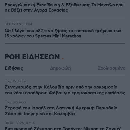
Επαγγελματική Εκπαίδευση & Εξειδίκευση: Το Mοντέλο που
σε Bάζει στην Aγορά Eργασίας
31.07.2026, 11:04
14+1 λόγοι που αξίζει να ζήσεις το επετειακό τριήμερο των
15 χρόνων του Spetses Mini Marathon
ΡΟΗ ΕΙΔΗΣΕΩΝ
Ειδήσεις
Δημοφιλή
Σχολιασμένα
πριν 19 λεπτά
Συναγερμός στην Κολομβία πριν από την ορκωμοσία
του νέου προέδρου: Φόβοι για τρομοκρατικές επιθέσεις
πριν μία ώρα
Στροφή του Ισραήλ στη Λατινική Αμερική: Περιοδεία
Σάαρ σε Ισημερινό και Κολομβία
06.08.2026, 02:14
Εντυπωσιακή Σάκκαρη στο Τορόντο: Νίκησε τη Σονμέζ