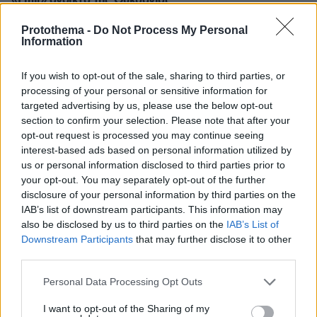
«Emil» ανοικτά της Ουκρανίας
06.08.2026, 00:30
Protothema -
Do Not Process My Personal
Γερμανικός Ποιμενικός και λύκος: Πού διαφέρουν τα
Information
δύο αυτά ζώα
If you wish to opt-out of the sale, sharing to third parties, or
processing of your personal or sensitive information for
ΔΕΙΤΕ ΟΛΕΣ ΤΙΣ ΕΙΔΗΣΕΙΣ
targeted advertising by us, please use the below opt-out
section to confirm your selection. Please note that after your
opt-out request is processed you may continue seeing
interest-based ads based on personal information utilized by
ΤΑ ΠΙΟ ΔΗΜΟΦΙΛΗ
us or personal information disclosed to third parties prior to
your opt-out. You may separately opt-out of the further
disclosure of your personal information by third parties on the
IAB’s list of downstream participants. This information may
also be disclosed by us to third parties on the
IAB’s List of
Downstream Participants
that may further disclose it to other
third parties.
Please note that this website/app uses one or more Google
Personal Data Processing Opt Outs
services and may gather and store information including but
not limited to your visit or usage behaviour. You may click to
I want to opt-out of the Sharing of my