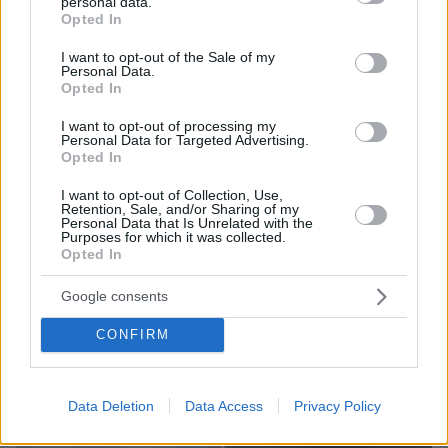
personal data.
grant or deny consent to Google and its third-party tags to
Opted In
use your data for below specified purposes in below Google
consent section.
I want to opt-out of the Sale of my
Personal Data.
Opted In
I want to opt-out of processing my
Personal Data for Targeted Advertising.
Opted In
I want to opt-out of Collection, Use,
Retention, Sale, and/or Sharing of my
Personal Data that Is Unrelated with the
Purposes for which it was collected.
05.08.2026, 20:15
Opted In
Η εξομολόγηση της συζύγου του Κώστα Σόμμερ:
Ανησυχώ μήπως ξεχάσει πόσο πολύ τον
Google consents
χρειαζόμαστε και πόσο τον αγαπάμε
CONFIRM
Data Deletion
Data Access
Privacy Policy