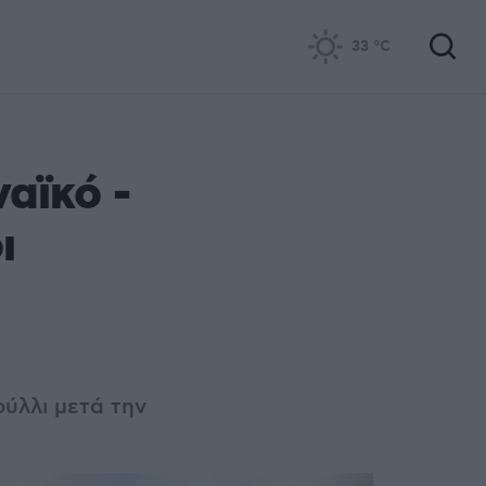
33
°C
αϊκό -
ι
ύλλι μετά την