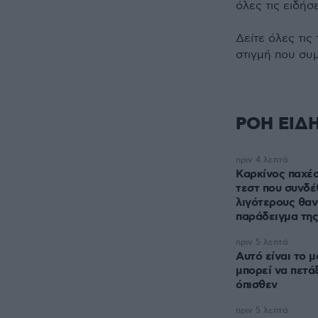
όλες τις ειδήσ
Δείτε όλες τις
στιγμή που συ
ΡΟΗ ΕΙΔ
πριν 4 λεπτά
Καρκίνος παχέο
τεστ που συνδ
λιγότερους θαν
παράδειγμα της
πριν 5 λεπτά
Αυτό είναι το μ
μπορεί να πετάξ
όπισθεν
πριν 5 λεπτά