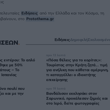
εις
Ειδήσεις
 τελευταίες
από την Ελλάδα και τον Κόσμο, τη
Protothema.gr
μβαίνουν, στο
Ειδήσεις
Δημοφιλή
Σχολιασμέν
ΗΣΕΩΝ
πριν 13 λεπτά
ς εντέρου: Το απλό
«Πόσα θέλεις για το κορίτσι;»:
έθηκε με 50%
Τουρίστας στην Κρήτη ζητά... τιμή
άτους – Το
για ανήλικη που κάθεται αμέριμνη,
 Ισπανίας
τι καταγγέλλει ο ιδιοκτήτης
επιχείρησης
όνο πουλί που
πριν 19 λεπτά
ει και με την
Βανδάλισαν εκκλησάκι στον
Σαρωνικό, προκάλεσαν ζημιές και
στο Ιερό, δείτε φωτογραφίες