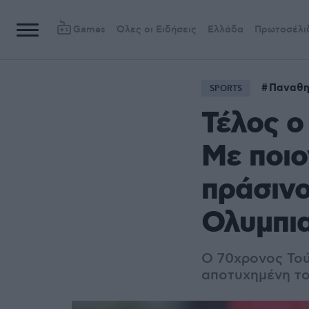
Games
Όλες οι Ειδήσεις
Ελλάδα
Πρωτοσέλι
Παναθη
SPORTS
Τέλος ο
Με ποιο
πράσινο
Ολυμπι
Ο 70χρονος Τού
αποτυχημένη το