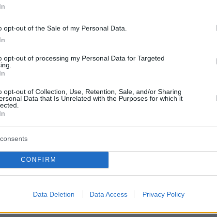
In
ων ''πρασίνων'' στην ποδοσφαιρική
τα, τα πήγε περίφημα στον Βόλο ως πρώτος
o opt-out of the Sale of my Personal Data.
 στο φινάλε της σεζόν διατηρώντας την
In
ομάδα στη Super League, αποτελεί ένα από τα
to opt-out of processing my Personal Data for Targeted
φόρα κεφάλαια της προπονητικής στην Ελλάδα
ing.
In
άβει αυτή την... επικίνδυνη αποστολή,
ς όσο κανείς άλλος διαθέσιμος κόουτς αυτή
o opt-out of Collection, Use, Retention, Sale, and/or Sharing
ersonal Data that Is Unrelated with the Purposes for which it
το υλικό της ομάδας.
lected.
In
consents
ι μονόδρομος για τον Παναθηναϊκό και ο
προσπαθήσει να επαναφέρει κάποιες από τις
CONFIRM
ς που χαρακτήριζαν το σύνολο τα προηγούμενα
Data Deletion
Data Access
Privacy Policy