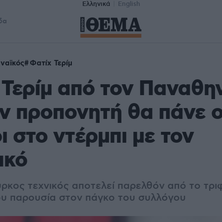
Ελληνικά
English
δα
ναϊκός
Φατίχ Τερίμ
 Τερίμ από τον Παναθην
ν προπονητή θα πάνε ο
ι στο ντέρμπι με τον
ακό
ρκος τεχνικός αποτελεί παρελθόν από το τριφ
υ παρουσία στον πάγκο του συλλόγου