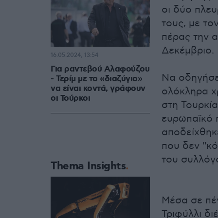
οι δύο πλε
τους, με το
πέρας την 
Δεκέμβριο.
16.05.2024, 13:54
Για ραντεβού Αλαφούζου
Να οδηγήσε
- Τερίμ με το «διαζύγιο»
να είναι κοντά, γράφουν
ολόκληρα χρ
οι Τούρκοι
στη Τουρκία
ευρωπαϊκό 
αποδείχθηκ
που δεν ''κ
του συλλόγ
Thema Insights
Μέσα σε πέν
Τριφύλλι δι