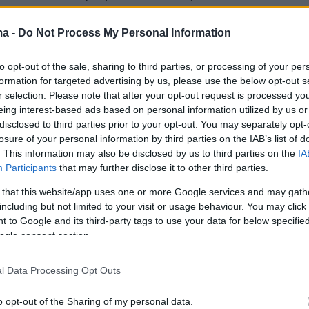
α χρόνια, έχασε τα αποδυτήρια ολοκληρωτικά
ά στον κίνδυνο της απόλυτης καταστροφής(4η
ma -
Do Not Process My Personal Information
ώλεια του Κυπέλλου), η διοίκηση της ΠΑΕ
to opt-out of the sale, sharing to third parties, or processing of your per
να προχωρήσει σε αυτή την κίνηση, θέλοντας
formation for targeted advertising by us, please use the below opt-out s
τις πιθανότητες ενός happy end στην
r selection. Please note that after your opt-out request is processed y
περίοδο, μέσα από την επιστροφή της
eing interest-based ads based on personal information utilized by us or
disclosed to third parties prior to your opt-out. You may separately opt-
ής λογικής και της νοοτροπίας που προστάζε
losure of your personal information by third parties on the IAB’s list of
 το μέγεθος του κλαμπ.
. This information may also be disclosed by us to third parties on the
IA
Participants
that may further disclose it to other third parties.
ν λόγο, την θέση του Τερίμ (14 νίκες, 6
 that this website/app uses one or more Google services and may gath
6 ήττες) μέχρι το φινάλε της σεζόν θα πάρει-
including but not limited to your visit or usage behaviour. You may click 
 to Google and its third-party tags to use your data for below specifi
ονιστικού απροόπτου- ο μέχρι πρότινος
ogle consent section.
 του Βόλου και άμεσος συνεργάτης του Ιβάν
ς στον Παναθηναϊκό, Χρήστος Κόντης.
l Data Processing Opt Outs
εχνικός είχε σημαντικό μερίδιο επιτυχίας στη
o opt-out of the Sharing of my personal data.