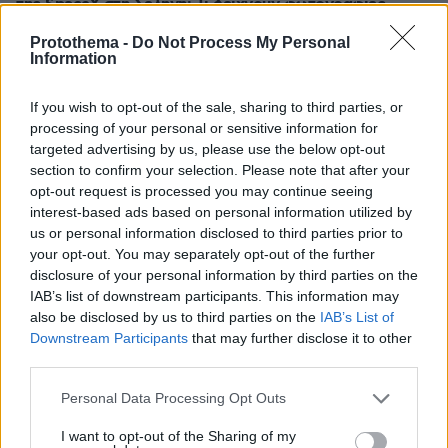
της SpaceX στη Σελήνη: Τι δείχνουν φωτογραφίες
κορεατικής συσκευής
Protothema -
Do Not Process My Personal
πριν 20 λεπτά
Information
Μάχη με τις φλόγες εν μέσω καύσωνα στα Βαλκάνια:
Πυρκαγιές σε Σερβία και Αλβανία με θερμοκρασίες έως
If you wish to opt-out of the sale, sharing to third parties, or
40 βαθμούς
processing of your personal or sensitive information for
targeted advertising by us, please use the below opt-out
πριν 22 λεπτά
Πέθανε το άσπρο κουτάβι που συμβίωνε με αγέλη
section to confirm your selection. Please note that after your
λύκων στην Κεντρική Μακεδονία: Καλό ταξίδι μικρέ,
opt-out request is processed you may continue seeing
δείτε βίντεο
interest-based ads based on personal information utilized by
us or personal information disclosed to third parties prior to
πριν 29 λεπτά
your opt-out. You may separately opt-out of the further
Συνελήφθη αστυνομικός για επικίνδυνη οδήγηση και
disclosure of your personal information by third parties on the
απείθεια
IAB’s list of downstream participants. This information may
πριν 30 λεπτά
also be disclosed by us to third parties on the
IAB’s List of
Δημήτρης Ξανθάκης: Η γνήσια λαϊκή φωνή, οι
Downstream Participants
that may further disclose it to other
συνεργασίες, τα κορυφαία του τραγούδια, γιατί δεν
third parties.
έκανε καριέρα σε μεγάλες πίστες
Please note that this website/app uses one or more Google
Personal Data Processing Opt Outs
πριν 31 λεπτά
services and may gather and store information including but
Οι πρώτες δηλώσεις του Λιβάι Γκαρσία: «Με έπεισαν ο
not limited to your visit or usage behaviour. You may click to
I want to opt-out of the Sharing of my
προπονητής και ο τεχνικός διευθυντής του