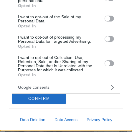
personal data.
grant or deny consent to Google and its third-party tags to
Παναθηναϊκού», βίντεο
Opted In
use your data for below specified purposes in below Google
πριν 32 λεπτά
consent section.
I want to opt-out of the Sale of my
Αυτά είναι τα σημάδια που δείχνουν ότι ο σκύλος σας
Personal Data.
είναι παραμελημένος
Opted In
I want to opt-out of processing my
Personal Data for Targeted Advertising.
ΔΕΙΤΕ ΟΛΕΣ ΤΙΣ ΕΙΔΗΣΕΙΣ
Opted In
I want to opt-out of Collection, Use,
Retention, Sale, and/or Sharing of my
Personal Data that Is Unrelated with the
ΤΑ ΠΙΟ ΔΗΜΟΦΙΛΗ
Purposes for which it was collected.
Opted In
Google consents
CONFIRM
Data Deletion
Data Access
Privacy Policy