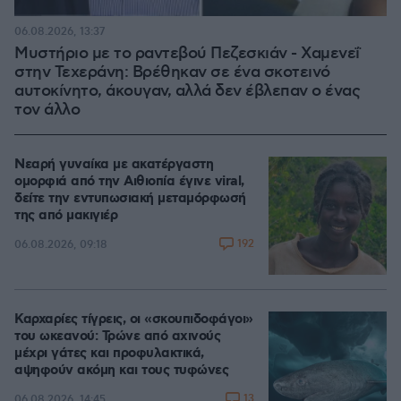
06.08.2026, 13:37
Μυστήριο με το ραντεβού Πεζεσκιάν - Χαμενεΐ
στην Τεχεράνη: Βρέθηκαν σε ένα σκοτεινό
αυτοκίνητο, άκουγαν, αλλά δεν έβλεπαν ο ένας
τον άλλο
Νεαρή γυναίκα με ακατέργαστη
ομορφιά από την Αιθιοπία έγινε viral,
δείτε την εντυπωσιακή μεταμόρφωσή
της από μακιγιέρ
192
06.08.2026, 09:18
Καρχαρίες τίγρεις, οι «σκουπιδοφάγοι»
του ωκεανού: Τρώνε από αχινούς
μέχρι γάτες και προφυλακτικά,
αψηφούν ακόμη και τους τυφώνες
13
06.08.2026, 14:45