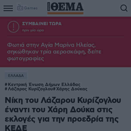
Games
ΣΥΜΒΑΙΝΕΙ ΤΩΡΑ
πριν μία ώρα
Φωτιά στην Aγία Μαρίνα Ηλείας,
σηκώθηκαν τρία αεροσκάφη, δείτε
φωτογραφίες
ΕΛΛΑΔΑ
Κεντρική Ένωση Δήμων Ελλάδας
Λάζαρος Κυρίζογλου
Χάρης Δούκας
Νίκη του Λάζαρου Κυρίζογλου
έναντι του Χάρη Δούκα στις
εκλογές για την προεδρία της
ΚΕΔΕ