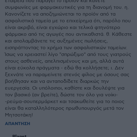
εταιρεία που παράγει το προϊόν και κάνετε
συμφωνίες με φαρμακευτικές για τη διανομή του. η.
Κανονίζετε να αποζημιώνεται το προϊόν από τα
ασφαλιστικά ταμεία με το επιχείρημα ότι, παρόλο που
είναι ακριβό, είναι εγχώριο και τελικά φτηνότερο
φάρμακο από τις αγωγές που αντικαθιστά. θ. Κάθεστε
και απολαμβάνετε τις αυξημένες πωλήσεις,
εισπράττοντας το χρήμα των ασφαλιστικών ταμείων.
Ίσως να χρειαστεί λίγο "σπρώξιμο" από τους γιατρούς
στους ασθενείς, απελπισμένους και μη, αλλά αυτά
είναι εύκολα πράγματα - εδώ θα κολλήσετε; ι. Δεν
ξεχνάτε να παραμείνετε στενός φίλος με όσους σας
βοήθησαν και να ανταποδίδετε διαρκώς την
ευεργεσία. Οι υπόλοιποι, καθίστε και δουλέψτε για
τον βασικό (αν βρείτε), δώστε τον όλο για νοίκι-
-ρεύμα-σουπερμάρκετ και τσακωθείτε για το ποιος
είναι θα καταλληλότερος πρωθυπουργός μετά τον
Μητσοτάκη!
ΑΠΑΝΤΗΣΗ
Planet