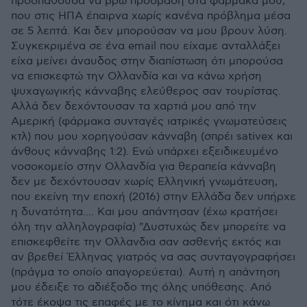
προσπαθούσα να βρω πρόσβαση στα φάρμακα μου,
που στις ΗΠΑ έπαιρνα χωρίς κανένα πρόβλημα μέσα
σε 5 λεπτά. Και δεν μπορούσαν να μου βρουν λύση.
Συγκεκριμένα σε ένα email που είχαμε ανταλλάξει
είχα μείνει άναυδος στην διαπίστωση ότι μπορούσα
να επισκεφτώ την Ολλανδία και να κάνω χρήση
ψυχαγωγικής κάνναβης ελεύθερος σαν τουρίστας.
Αλλά δεν δεχόντουσαν τα χαρτιά μου από την
Αμερική (φάρμακα συνταγές ιατρικές γνωματεύσεις
κτλ) που μου χορηγούσαν κάνναβη (σπρέι sativex και
άνθους κάνναβης 1:2). Ενώ υπάρχει εξειδικευμένο
νοσοκομείο στην Ολλανδία για θεραπεία κάνναβη
δεν με δεχόντουσαν χωρίς Ελληνική γνωμάτευση,
που εκείνη την εποχή (2016) στην Ελλάδα δεν υπήρχε
η δυνατότητα.... Και μου απάντησαν (έχω κρατήσει
όλη την αλληλογραφία) "Δυστυχώς δεν μπορείτε να
επισκεφθείτε την Ολλανδια σαν ασθενής εκτός και
αν βρεθεί Έλληνας γιατρός να σας συνταγογραφήσει
(πράγμα το οποίο απαγορεύεται). Αυτή η απάντηση
μου έδειξε το αδιέξοδο της όλης υπόθεσης. Από
τότε έκοψα τις επαφές με το κίνημα και ότι κάνω