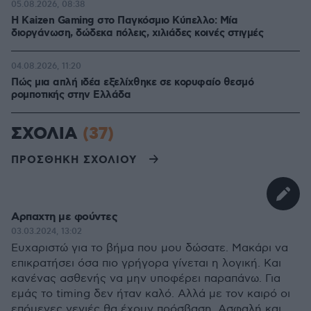
05.08.2026, 08:38
H Kaizen Gaming στο Παγκόσμιο Kύπελλο: Μία
διοργάνωση, δώδεκα πόλεις, χιλιάδες κοινές στιγμές
04.08.2026, 11:20
Πώς μια απλή ιδέα εξελίχθηκε σε κορυφαίο θεσμό
ρομποτικής στην Ελλάδα
ΣΧΟΛΙΑ
(37)
ΠΡΟΣΘΗΚΗ ΣΧΟΛΙΟΥ
Αρπαχτη με φούντες
03.03.2024, 13:02
Ευχαριστώ για το βήμα που μου δώσατε. Μακάρι να
επικρατήσει όσα πιο γρήγορα γίνεται η λογική. Και
κανένας ασθενής να μην υποφέρει παραπάνω. Για
εμάς το timing δεν ήταν καλό. Αλλά με τον καιρό οι
επόμενες γενιές θα έχουν πρόσβαση. Ασφαλή και