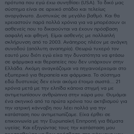
πρότυπα που εγώ έχω συνηθίσει (USA). Το δικό μας
σύστημα είναι σε αρχικό στάδιο και τελείως
ανοργάνωτο. Δυστυχώς σε μεγάλο βαθμό. Και θα
χρειαστούν παρά πολλά χρόνια για να μπορέσουν οι
ασθενείς που το δικαιούνται να έχουν πρόσβαση
ασφαλή και φθηνή. Είμαι ασθενής με πολλαπλή
σκλήρυνση από το 2003. Ανάπηρος πλέον με ανάγκη
συνοδού (απόλυτη αναπηρία). Θεωρώ τυχερό τον
εαυτό μου διότι εγώ είχα την δυνατότητα να φτάσω
σε φάρμακα και θεραπείες που δεν υπάρχουν στην
Ελλάδα. Ακόμη αναγκάζομαι να πηγαινοέρχομαι στο
εξωτερικό για θεραπεία και φάρμακα. Το σύστημα
εδώ δυστυχώς δεν είναι ακόμα έτοιμο σωστά.... 21
χρόνια μετά με την ελπίδα κάποια στιγμή να με
αντιμετωπίσουν ανθρώπινα στην χώρα μου. Θυμάμαι
ένα σκηνικό από τα πρώτα χρόνια του ακτιβισμού για
την ιατρική κάνναβη που λέει πολλά για την
κατάσταση που αντιμετωπίζαμε. Είχα έρθει σε
επικοινωνία με την Ευρωπαϊκή Επιτροπή για θέματα
υγείας. Και εξηγώντας τους την κατάσταση μου