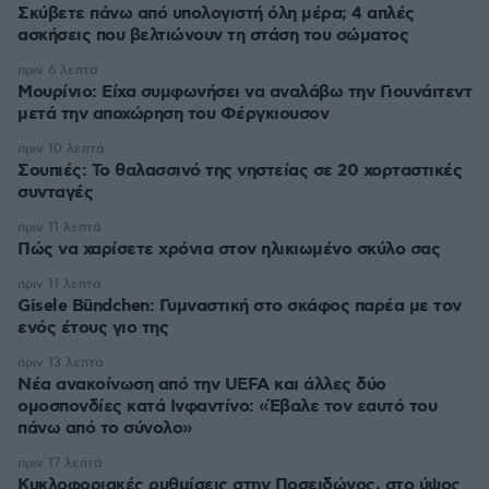
Σκύβετε πάνω από υπολογιστή όλη μέρα; 4 απλές
ασκήσεις που βελτιώνουν τη στάση του σώματος
πριν 6 λεπτά
Μουρίνιο: Είχα συμφωνήσει να αναλάβω την Γιουνάιτεντ
μετά την αποχώρηση του Φέργκιουσον
πριν 10 λεπτά
Σουπιές: Το θαλασσινό της νηστείας σε 20 χορταστικές
συνταγές
πριν 11 λεπτά
Πώς να χαρίσετε χρόνια στον ηλικιωμένο σκύλο σας
πριν 11 λεπτά
Gisele Bündchen: Γυμναστική στο σκάφος παρέα με τον
ενός έτους γιο της
πριν 13 λεπτά
Νέα ανακοίνωση από την UEFA και άλλες δύο
ομοσπονδίες κατά Ινφαντίνο: «Έβαλε τον εαυτό του
πάνω από το σύνολο»
πριν 17 λεπτά
Κυκλοφοριακές ρυθμίσεις στην Ποσειδώνος, στο ύψος