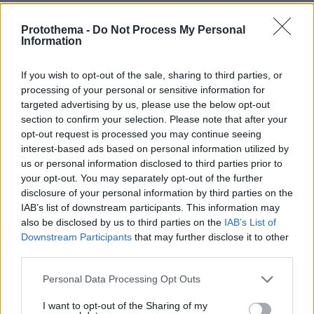
κάνουμε και εμείς εδώ την κάνναβη νόμιμη. Και τώρα
βλέπουμε επιτέλους να γίνεται πραγματικότητα.
Protothema -
Do Not Process My Personal
Θέλει πολύ δουλειά ακόμα για να φτάσει στα
Information
πρότυπα που εγώ έχω συνηθίσει (USA). Το δικό μας
σύστημα είναι σε αρχικό στάδιο και τελείως
If you wish to opt-out of the sale, sharing to third parties, or
ανοργάνωτο. Δυστυχώς σε μεγάλο βαθμό. Και θα
processing of your personal or sensitive information for
χρειαστούν παρά πολλά χρόνια για να μπορέσουν οι
targeted advertising by us, please use the below opt-out
ασθενείς που το δικαιούνται να έχουν πρόσβαση
section to confirm your selection. Please note that after your
ασφαλή και φθηνή. Είμαι ασθενής με πολλαπλή
opt-out request is processed you may continue seeing
σκλήρυνση από το 2003. Ανάπηρος πλέον με ανάγκη
interest-based ads based on personal information utilized by
συνοδού (απόλυτη αναπηρία). Θεωρώ τυχερό τον
us or personal information disclosed to third parties prior to
εαυτό μου διότι εγώ είχα την δυνατότητα να φτάσω
your opt-out. You may separately opt-out of the further
σε φάρμακα και θεραπείες που δεν υπάρχουν στην
disclosure of your personal information by third parties on the
IAB’s list of downstream participants. This information may
Ελλάδα. Ακόμη αναγκάζομαι να πηγαινοέρχομαι στο
also be disclosed by us to third parties on the
IAB’s List of
εξωτερικό για θεραπεία και φάρμακα. Το σύστημα
Downstream Participants
that may further disclose it to other
εδώ δυστυχώς δεν είναι ακόμα έτοιμο σωστά.... 21
third parties.
χρόνια μετά με την ελπίδα κάποια στιγμή να με
αντιμετωπίσουν ανθρώπινα στην χώρα μου. Θυμάμαι
Please note that this website/app uses one or more Google
Personal Data Processing Opt Outs
ένα σκηνικό από τα πρώτα χρόνια του ακτιβισμού για
services and may gather and store information including but
την ιατρική κάνναβη που λέει πολλά για την
not limited to your visit or usage behaviour. You may click to
I want to opt-out of the Sharing of my