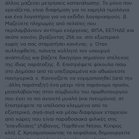
άλλος μαζεύει μετρήσεις κατανάλωσης. Το μόνο που
χρειάζεται, είναι διαφήμιση για τα χαμηλά τιμολόγια
και ένα λογιστήριο για να εκδιδει λογαριασμούς. β.
Μαζεύετε πληρωμές από πελάτες που
περιλαμβάνουν αντίτιμο ενέργειας, ΦΠΑ, ΕΕΤΗΔΕ και
σκάτε κανόνι, βγάζοντας 256 εκ. στο εξωτερικό
χωρίς να σας σταματήσει κανένας. γ. Όταν
συλληφθείτε, πιάνετε κολλητό τον υπουργό
ανάπτυξης και βάζετε δικηγόρο σημαίνον στέλεχος
της ίδιας παράταξης. δ. Επιστρέφετε ψίχουλα πίσω
στο Δημόσιο από τα υπεξαιρεμένα και αθωώνεστε
πανηγυρικά. ε. Κανονίζετε να νομιμοποιηθεί (από την
...άλλη παράταξη!) ένα μέχρι τότε παράνομο προϊόν,
μεσολαβώντας στον σύμβουλο του πρωθυπουργού
που έχει το πιο ανοιχτό μυαλό (και πνευμόνια). στ.
Επιστρέφετε τα υπόλοιπα κλεμμένα από το
εξωτερικό, σιγά-σιγά και μέσω διαφόρων εταιρειών
από χώρες που είναι παραδοσιακά φιλικές στις
"επενδύσεις" (Λίβανος, Παρθένοι Νήσοι, Κύπρος
κλπ). ζ. Χρησιμοποιώντας τα κεφάλαια, δημιουργείτε