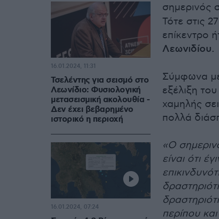
σημερινός 
Τότε στις 2
επίκεντρο ή
Λεωνιδίου.
16.01.2024, 11:31
Σύμφωνα με
Τσελέντης για σεισμό στο
εξέλιξη του
Λεωνίδιο: Φυσιολογική
μετασεισμική ακολουθία -
χαμηλής σει
Δεν έχει βεβαρημένο
πολλά διάσ
ιστορικό η περιοχή
«Ο σημερινό
είναι ότι έ
επικινδυνότ
δραστηριότ
δραστηριότη
16.01.2024, 07:24
περίπου και