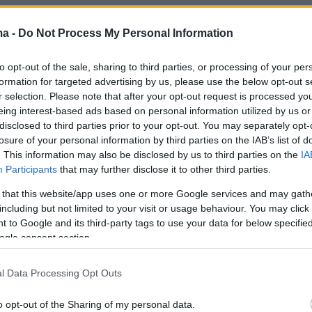
 είχαμε τον σεισμό των 4,8 ρίχτερ. Έκτοτε
κανονική μετασεισμική ακολουθία με σεισμό
ma -
Do Not Process My Personal Information
,3 Ρίχτερ. Ωστόσο επειδή κάθε σεισμική
to opt-out of the sale, sharing to third parties, or processing of your per
ίναι διαφορετική θα πρέπει να περιμένουμε
formation for targeted advertising by us, please use the below opt-out s
λήξουμε στον κύριο σεισμό. Επίσης τα
r selection. Please note that after your opt-out request is processed y
ης δραστηριότητας βρίσκονται σε μια περιοχή,
eing interest-based ads based on personal information utilized by us or
disclosed to third parties prior to your opt-out. You may separately opt-
νισμοί γέννεσης ταιριάχουν σε ρήγματα που
losure of your personal information by third parties on the IAB’s list of
εγάλα. Τώρα αν υπάρχουν και άλλα ρήγματα
. This information may also be disclosed by us to third parties on the
IA
ι ότι πρέπει να ακολουθούμε δυσμενή
Participants
that may further disclose it to other third parties.
είς κοιτάμε τα δεδομένα γιατί στη σεισμολογί
 that this website/app uses one or more Google services and may gath
α μας οδηγούν
», επισήμανε στο
including but not limited to your visit or usage behaviour. You may click 
 to Google and its third-party tags to use your data for below specifi
.gr ο αναπληρωτής διευθυντής του
ogle consent section.
ού Ινστιτούτου σεισμολόγος
Βασίλης
.
l Data Processing Opt Outs
o opt-out of the Sharing of my personal data.