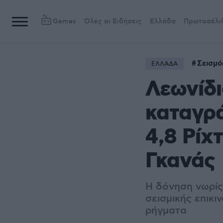
Games
Όλες οι Ειδήσεις
Ελλάδα
Πρωτοσέλι
Σεισμό
ΕΛΛΑΔΑ
Λεωνίδι
καταγρά
4,8 Ρίχ
Γκανάς
Η δόνηση νωρίς
σεισμικής επικ
ρήγματα