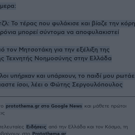
ήμερα:
ζλ: To τέρας που φυλάκισε και βίαζε την κόρ
χρόνια μπορεί σύντομα να αποφυλακιστεί
ό τον Μητσοτάκη για την εξέλιξη της
ς Τεχνητής Νοημοσύνης στην Ελλάδα
οι υπήρχαν και υπάρχουν, το παιδί μου ρωτάε
ίμαστε ίσοι, λέει ο Φώτης Σεργουλόπουλος
protothema.gr στο Google News
το
και μάθετε πρώτοι
εις
Ειδήσεις
 τελευταίες
από την Ελλάδα και τον Κόσμο, τη
Protothema.gr
μβαίνουν, στο