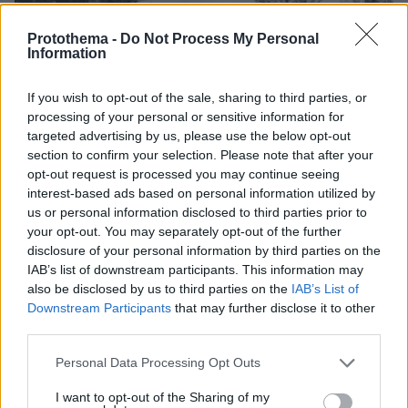
Protothema -
Do Not Process My Personal
Information
If you wish to opt-out of the sale, sharing to third parties, or
processing of your personal or sensitive information for
targeted advertising by us, please use the below opt-out
section to confirm your selection. Please note that after your
opt-out request is processed you may continue seeing
interest-based ads based on personal information utilized by
us or personal information disclosed to third parties prior to
23.03.2023, 17:58
your opt-out. You may separately opt-out of the further
«Την κρίσιμη ώρα δεν ήταν κανείς εκεί» κατέθεσε ο
disclosure of your personal information by third parties on the
πραγματογνώμονας Λιότσιος για το Μάτι
IAB’s list of downstream participants. This information may
also be disclosed by us to third parties on the
IAB’s List of
Downstream Participants
that may further disclose it to other
third parties.
Please note that this website/app uses one or more Google
Personal Data Processing Opt Outs
services and may gather and store information including but
not limited to your visit or usage behaviour. You may click to
I want to opt-out of the Sharing of my