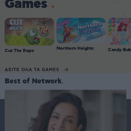
Games
Northern Heights
Candy Bub
Cut The Rope
ΔΕΙΤΕ ΟΛΑ ΤΑ GAMES
Best of Network