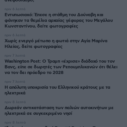
ανεφοδιασμό;
πριν 6 λεπτά
Εντυπωσιακό: Έπεσε η στάθμη του Δούναβη και
φάνηκαν τα θεμέλια αρχαίας γέφυρας του Μεγάλου
Κωνσταντίνου, δείτε φωτογραφίες
πριν 6 λεπτά
Χωρίς ενεργό μέτωπο η φωτιά στην Aγία Μαρίνα
Ηλείας, δείτε φωτογραφίες
πριν 7 λεπτά
Washington Post: Ο Τραμπ «έχρισε» διάδοχό του τον
Βανς, είπε σε δωρητές των Ρεπουμπλικανών ότι θέλει
να τον δει πρόεδρο το 2028
πριν 7 λεπτά
Η απόλυτη υποκρισία του Ελληνικού κράτους με τα
ηλεκτρικά
πριν 8 λεπτά
Δωρεάν αντικατάσταση των παλιών αυτοκινήτων με
ηλεκτρικά σε συγκεκριμένο νησί
πριν 8 λεπτά