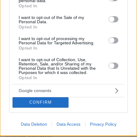
personal data.
grant or deny consent to Google and its third-party tags to
Opted In
use your data for below specified purposes in below Google
consent section.
I want to opt-out of the Sale of my
Personal Data.
Opted In
I want to opt-out of processing my
Personal Data for Targeted Advertising.
Opted In
I want to opt-out of Collection, Use,
Retention, Sale, and/or Sharing of my
Personal Data that Is Unrelated with the
Purposes for which it was collected.
Opted In
Google consents
07.03.2023, 18:15
CONFIRM
Πραγματογνώμονας Λιότσιος: Aν η εισήγηση για την
εκκένωση είχε δοθεί στις 17:30 ο κόσμος σε 20 λεπτά θα
ήταν στη θάλασσα
Data Deletion
Data Access
Privacy Policy
Thema Insights