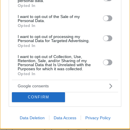
personal data.
Διασκεδάζουμε υπεύθυνα, επιστρέφουμε με ασφάλεια
grant or deny consent to Google and its third-party tags to
Opted In
use your data for below specified purposes in below Google
consent section.
I want to opt-out of the Sale of my
Personal Data.
ΡΟΗ ΕΙΔΗΣΕΩΝ
Opted In
Ειδήσεις
Δημοφιλή
Σχολιασμένα
I want to opt-out of processing my
Personal Data for Targeted Advertising.
Opted In
πριν 36 λεπτά
Το μενού της ημέρας - Τι τρώμε σήμερα Κυριακή
I want to opt-out of Collection, Use,
(9/8/2026)
Retention, Sale, and/or Sharing of my
Personal Data that Is Unrelated with the
Purposes for which it was collected.
πριν μία ώρα
Opted In
Φωτιά σε εγκαταστάσεις της Aramco στην Τζιζάν της
Σαουδικής Αραβίας
Google consents
09.08.2026, 05:19
Δυστύχημα στο Περού: Δεκατρείς νεκροί και τέσσερις
CONFIRM
τραυματίες σε σύγκρουση βαν και νταλίκας
09.08.2026, 05:00
Φοκάτσια με κοτόπουλο, πέστο και ντοματίνια
Data Deletion
Data Access
Privacy Policy
09.08.2026, 04:37