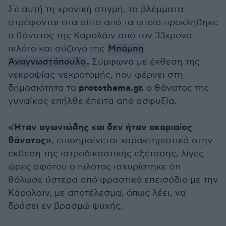
Σε αυτή τη χρονική στιγμή, τα βλέμματα
στρέφονται στα αίτια από τα οποία προκλήθηκε
ο θάνατος της Καρολάιν από τον 33χρονο
πιλότο και σύζυγό της
Μπάμπη
.
Αναγνωστόπουλο
Σύμφωνα με έκθεση της
νεκροψίας-νεκροτομής, που φέρνει στη
protothema.gr,
δημοσιότητα το
ο θάνατος της
γυναίκας επήλθε έπειτα από ασφυξία.
«Ήταν αγωνιώδης και δεν ήταν ακαριαίος
θάνατος»
, επισημαίνεται χαρακτηριστικά στην
έκθεση της ιατροδικαστικής εξέτασης, λίγες
ώρες αφότου ο πιλότος ισχυρίστηκε ότι
θόλωσε ύστερα από φραστικό επεισόδιο με την
Κάρολαιν, με αποτέλεσμα, όπως λέει, να
δράσει εν βρασμώ ψυχής.