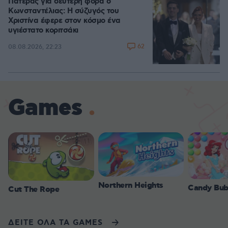
Πατέρας για δεύτερη φορά ο
Κωνσταντέλιας: Η σύζυγός του
Χριστίνα έφερε στον κόσμο ένα
υγιέστατο κοριτσάκι
62
08.08.2026, 22:23
Games
Northern Heights
Candy Bub
Cut The Rope
ΔΕΙΤΕ ΟΛΑ ΤΑ GAMES