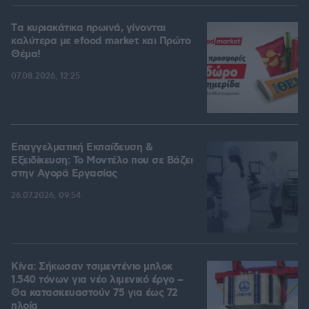
Tα κυριακάτικα πρωινά, γίνονται
καλύτερα με efood market και Πρώτο
Θέμα!
07.08.2026, 12:25
Επαγγελματική Εκπαίδευση &
Εξειδίκευση: Το Mοντέλο που σε Bάζει
στην Aγορά Eργασίας
26.07.2026, 09:54
Κίνα: Σήκωσαν τσιμεντένιο μπλοκ
1.540 τόνων για νέο λιμενικό έργο –
Θα κατασκευαστούν 75 για έως 72
πλοία