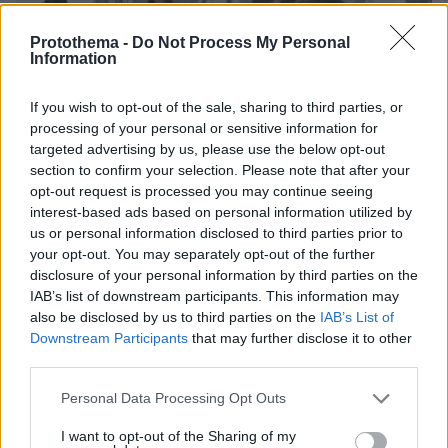
Protothema -
Do Not Process My Personal
Information
If you wish to opt-out of the sale, sharing to third parties, or
processing of your personal or sensitive information for
targeted advertising by us, please use the below opt-out
section to confirm your selection. Please note that after your
opt-out request is processed you may continue seeing
interest-based ads based on personal information utilized by
us or personal information disclosed to third parties prior to
your opt-out. You may separately opt-out of the further
03.08.2026, 11:06
disclosure of your personal information by third parties on the
Κάτι αλλάζει στον χάρτη της πανεπιστημιακής εκπαίδευσης
IAB’s list of downstream participants. This information may
στην Ελλάδα
also be disclosed by us to third parties on the
IAB’s List of
Downstream Participants
that may further disclose it to other
30.07.2026, 15:25
third parties.
Εθνική Τράπεζα: Η κορυφαία επιλογή για τη χρηματοδότηση
μεγάλων έργων
Please note that this website/app uses one or more Google
Personal Data Processing Opt Outs
services and may gather and store information including but
29.07.2026, 09:39
not limited to your visit or usage behaviour. You may click to
I want to opt-out of the Sharing of my