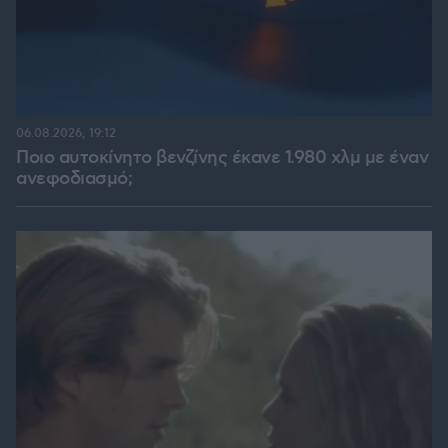
06.08.2026, 19:12
Ποιο αυτοκίνητο βενζίνης έκανε 1.980 χλμ με έναν
ανεφοδιασμό;