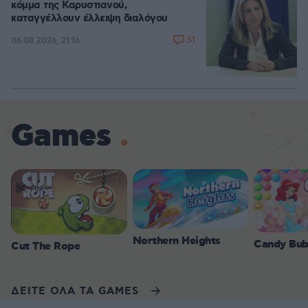
κόμμα της Καρυστιανού,
καταγγέλλουν έλλειψη διαλόγου
51
06.08.2026, 21:16
Games
Northern Heights
Candy Bub
Cut The Rope
ΔΕΙΤΕ ΟΛΑ ΤΑ GAMES