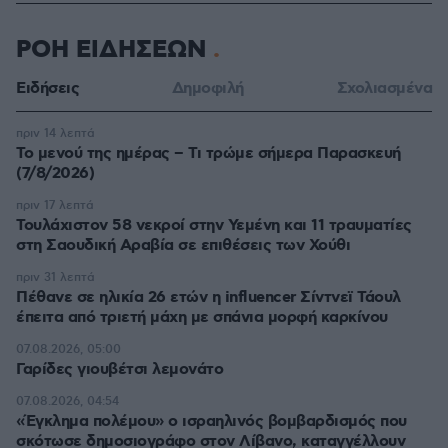
ΡΟΗ ΕΙΔΗΣΕΩΝ
Ειδήσεις
Δημοφιλή
Σχολιασμένα
πριν 14 λεπτά
Το μενού της ημέρας – Τι τρώμε σήμερα Παρασκευή
(7/8/2026)
πριν 17 λεπτά
Τουλάχιστον 58 νεκροί στην Υεμένη και 11 τραυματίες
στη Σαουδική Αραβία σε επιθέσεις των Χούθι
πριν 31 λεπτά
Πέθανε σε ηλικία 26 ετών η influencer Σίντνεϊ Τάουλ
έπειτα από τριετή μάχη με σπάνια μορφή καρκίνου
07.08.2026, 05:00
Γαρίδες γιουβέτσι λεμονάτο
07.08.2026, 04:54
«Έγκλημα πολέμου» ο ισραηλινός βομβαρδισμός που
σκότωσε δημοσιογράφο στον Λίβανο, καταγγέλλουν