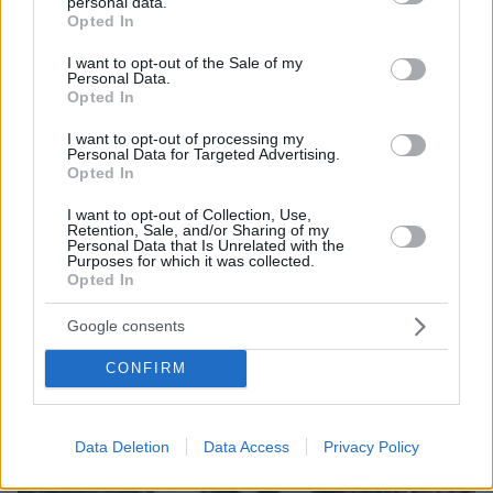
personal data.
grant or deny consent to Google and its third-party tags to
Opted In
use your data for below specified purposes in below Google
consent section.
I want to opt-out of the Sale of my
Personal Data.
Opted In
I want to opt-out of processing my
Personal Data for Targeted Advertising.
Opted In
I want to opt-out of Collection, Use,
Retention, Sale, and/or Sharing of my
06.08.2026, 22:24
Personal Data that Is Unrelated with the
Purposes for which it was collected.
Χρίστος Κούγιας: Η προσωπική μου ζωή δεν
Opted In
μπορεί να είναι αντικείμενο φημών ή σεναρίων
που παρουσιάζονται ως πραγματικά γεγονότα
Google consents
CONFIRM
Data Deletion
Data Access
Privacy Policy