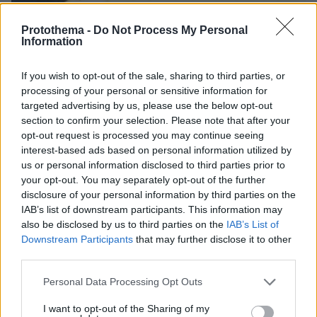
Protothema -
Do Not Process My Personal
Information
If you wish to opt-out of the sale, sharing to third parties, or
06.08.2026, 23:17
processing of your personal or sensitive information for
Στη ΓΑΔΑ κρατείται η 46χρονη που κατηγορείται
targeted advertising by us, please use the below opt-out
για την επίθεση στη Marfin, δείτε βίντεο και
section to confirm your selection. Please note that after your
φωτογραφίες
opt-out request is processed you may continue seeing
interest-based ads based on personal information utilized by
us or personal information disclosed to third parties prior to
your opt-out. You may separately opt-out of the further
disclosure of your personal information by third parties on the
IAB’s list of downstream participants. This information may
also be disclosed by us to third parties on the
IAB’s List of
Downstream Participants
that may further disclose it to other
third parties.
Please note that this website/app uses one or more Google
Personal Data Processing Opt Outs
services and may gather and store information including but
not limited to your visit or usage behaviour. You may click to
I want to opt-out of the Sharing of my