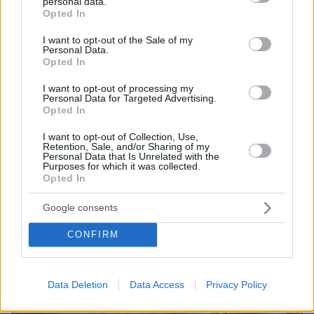
personal data.
grant or deny consent to Google and its third-party tags to
Μαγειρεύουμε με αυγά: 7 συνταγές που …τα σπάνε
Opted In
use your data for below specified purposes in below Google
08.08.2026, 23:56
consent section.
I want to opt-out of the Sale of my
Γερμανία: Μη επανδρωμένα αεροσκάφη εθεάθησαν
Personal Data.
πάνω από στρατιωτική βάση
Opted In
08.08.2026, 23:53
I want to opt-out of processing my
Θετικές οι συνομιλίες με το Ιράν για τα Στενά του
Personal Data for Targeted Advertising.
Opted In
Ορμούζ, λέει το Ομάν
I want to opt-out of Collection, Use,
Retention, Sale, and/or Sharing of my
ΔΕΙΤΕ ΟΛΕΣ ΤΙΣ ΕΙΔΗΣΕΙΣ
Personal Data that Is Unrelated with the
Purposes for which it was collected.
Opted In
Google consents
ΤΑ ΠΙΟ ΔΗΜΟΦΙΛΗ
CONFIRM
Data Deletion
Data Access
Privacy Policy