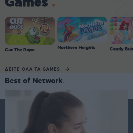
Games
Northern Heights
Candy Bub
Cut The Rope
ΔΕΙΤΕ ΟΛΑ ΤΑ GAMES
Best of Network