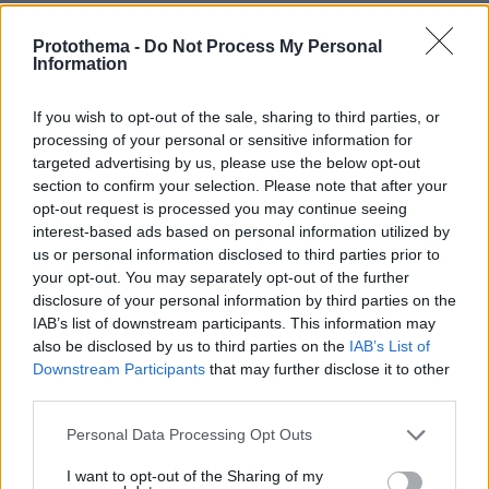
7 ηπειρώτικες πίτες: Φτιάχνουμε πλασίντα, κοθρόπιτα,
μπατσαριά, και άλλες που λατρεύουμε
Protothema -
Do Not Process My Personal
Information
πριν μία ώρα
Συντριβή ελικοπτέρου στο Ρίο ντε Τζανέιρο, νεκροί οι
τέσσερις επιβαίνοντες
If you wish to opt-out of the sale, sharing to third parties, or
processing of your personal or sensitive information for
09.08.2026, 00:42
targeted advertising by us, please use the below opt-out
Εκτός ελέγχου μεγάλη δασική πυρκαγιά στον Καναδά,
section to confirm your selection. Please note that after your
χιλιάδες αναγκάστηκαν να εγκαταλείψουν τις εστίες
opt-out request is processed you may continue seeing
τους
interest-based ads based on personal information utilized by
09.08.2026, 00:30
us or personal information disclosed to third parties prior to
Ποιοι μπορεί να είναι οι λόγοι που μια γάτα τινάζεται
your opt-out. You may separately opt-out of the further
στον ύπνο της
disclosure of your personal information by third parties on the
IAB’s list of downstream participants. This information may
09.08.2026, 00:15
also be disclosed by us to third parties on the
IAB’s List of
Πολύτεκνες οικογένειες: Μόλις 23.097 στην Ελλάδα –
Downstream Participants
that may further disclose it to other
Πόσες έχουν πάνω από 6 παιδιά
third parties.
09.08.2026, 00:14
Δύο θάνατοι λουομένων το Σάββατο σε Λέσβο και
Please note that this website/app uses one or more Google
Personal Data Processing Opt Outs
Σιθωνία
services and may gather and store information including but
not limited to your visit or usage behaviour. You may click to
I want to opt-out of the Sharing of my
09.08.2026, 00:00