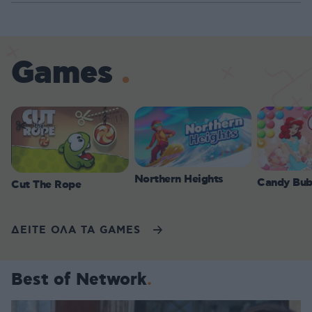
Games
Northern Heights
Candy Bub
Cut The Rope
ΔΕΙΤΕ ΟΛΑ ΤΑ GAMES
Best of Network