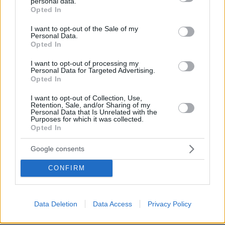
personal data.
grant or deny consent to Google and its third-party tags to
Opted In
use your data for below specified purposes in below Google
consent section.
I want to opt-out of the Sale of my
Personal Data.
Opted In
I want to opt-out of processing my
Personal Data for Targeted Advertising.
Opted In
I want to opt-out of Collection, Use,
Retention, Sale, and/or Sharing of my
Personal Data that Is Unrelated with the
Purposes for which it was collected.
Opted In
Google consents
CONFIRM
Data Deletion
Data Access
Privacy Policy