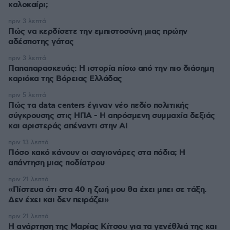
καλοκαίρι;
πριν 3 λεπτά
Πώς να κερδίσετε την εμπιστοσύνη μιας πρώην
αδέσποτης γάτας
πριν 3 λεπτά
Παπαπαρασκευάς: Η ιστορία πίσω από την πιο διάσημη
καριόκα της Βόρειας Ελλάδας
πριν 5 λεπτά
Πώς τα data centers έγιναν νέο πεδίο πολιτικής
σύγκρουσης στις ΗΠΑ - Η απρόσμενη συμμαχία δεξιάς
και αριστεράς απέναντι στην AI
πριν 13 λεπτά
Πόσο κακό κάνουν οι σαγιονάρες στα πόδια; Η
απάντηση μιας ποδίατρου
πριν 21 λεπτά
«Πίστευα ότι στα 40 η ζωή μου θα έχει μπει σε τάξη.
Δεν έχει και δεν πειράζει»
πριν 21 λεπτά
Η ανάρτηση της Μαρίας Κίτσου για τα γενέθλιά της και