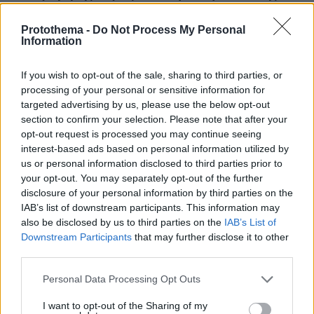
το «ευχαριστώ» στους συνεργάτες της
Protothema -
Do Not Process My Personal
πριν 26 λεπτά
Information
Οι συνομιλίες με το Ιράν είναι σαν μια παρτίδα σκάκι,
λέει ο Τραμπ - Είμαστε επαγγελματίες παίκτες, απαντά η
Τεχεράνη
If you wish to opt-out of the sale, sharing to third parties, or
processing of your personal or sensitive information for
πριν 30 λεπτά
targeted advertising by us, please use the below opt-out
Ευρωπαϊκό Πρωτάθλημα Στίβου: Ο σοβαρός
section to confirm your selection. Please note that after your
τραυματισμός του Φουρλάνι, έφυγε σε καροτσάκι από
opt-out request is processed you may continue seeing
το στάδιο, δείτε βίντεο
interest-based ads based on personal information utilized by
πριν 30 λεπτά
us or personal information disclosed to third parties prior to
Καταζητούμενος από την Ιντερπόλ ο νέος επικεφαλής
your opt-out. You may separately opt-out of the further
του Συμβουλίου Ασφαλείας του Ιράν: Είχε ρόλο σε
disclosure of your personal information by third parties on the
τρομοκρατική επίθεση στην Αργεντινή με 85 νεκρούς
IAB’s list of downstream participants. This information may
also be disclosed by us to third parties on the
IAB’s List of
Downstream Participants
that may further disclose it to other
ΔΕΙΤΕ ΟΛΕΣ ΤΙΣ ΕΙΔΗΣΕΙΣ
third parties.
Please note that this website/app uses one or more Google
Personal Data Processing Opt Outs
services and may gather and store information including but
ΤΑ ΠΙΟ ΔΗΜΟΦΙΛΗ
not limited to your visit or usage behaviour. You may click to
I want to opt-out of the Sharing of my