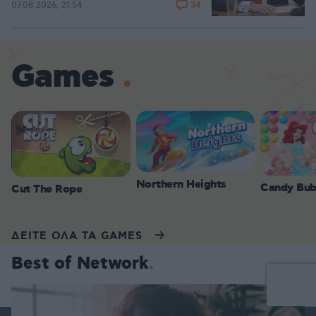
34
07.08.2026, 21:54
Games
Northern Heights
Candy Bub
Cut The Rope
ΔΕΙΤΕ ΟΛΑ ΤΑ GAMES
Best of Network