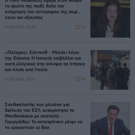
Η Λίλα Μπακλέση έφερε στον κόσμο
το πρώτο της παιδί, δείτε την
ανάρτηση του συντρόφου της περί...
λαού και εξουσίας
43
07.08.2026, 22:23
«Πόλεμος» Σάντσεθ - Μελόνι λόγω
της Θέουτα: Η Ισπανία επιβάλλει και
αυτή ελέγχους στα σύνορα σε πτήσεις
και πλοία από Ιταλία
49
07.08.2026, 23:19
Συνδικαλιστής που μιλούσε για
διάλυση του ΕΣΥ, ευχαρίστησε το
Μποδοσάκειο με επιστολή -
Γεωργιάδης: Το κατακρίνουν μέχρι να
το χρειαστούν οι ίδιοι