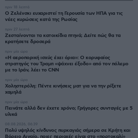
πριν 18 λεπτά
Ο Ζελένσκι ευχαριστεί τη Γερουσία των ΗΠΑ για τις
νέες κυρώσεις κατά της Ρωσίας
πριν 27 λεπτά
Ζεσταίνονται τα κατοικίδια πτηνά; Δείτε πώς θα τα
κρατήσετε δροσερά
πριν μία ώρα
«Η αεροπορική ισχύς έχει όρια»: Ο κορυφαίος
στρατηγός του Τραμπ «ψάχνει έξοδο» από τον πόλεμο
με το Ιράν, λέει το CNN
πριν μία ώρα
Χοληστερόλη: Πέντε κινήσεις ματ για να την ρίξετε
χαμηλά
πριν μία ώρα
Πεινάτε αλλά δεν έχετε χρόνο; Γρήγορες συνταγές με 5
υλικά
08.08.2026, 06:39
Πολύ υψηλός κίνδυνος πυρκαγιάς σήμερα σε Κρήτη και
Βόρειο Αιγαίο, ποιες περιοχές είναι στο «πορτοκαλί»