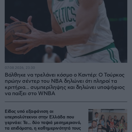
07.08.2026, 23:30
Βάλθηκε να τρελάνει κόσμο ο Καντέρ: Ο Τούρκος
πρώην σέντερ του NBA δηλώνει ότι πληροί τα
κριτήρια... συμπερίληψης και δηλώνει υποψήφιος
να παίξει στο WNBA
Είδος υπό εξαφάνιση οι
υπερπολύτεκνοι στην Ελλάδα που
γερνάει: Τα... δύο ταψιά μεσημεριανό,
τα επιδόματα, η καθημερινότητά τους