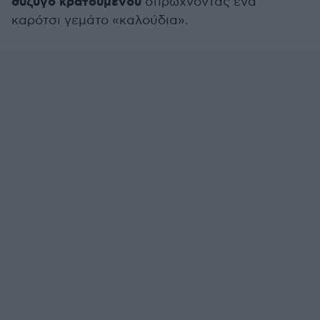
σύζυγο κρατούμενου
σπρώχνοντας ένα
καρότσι γεμάτο «καλούδια».