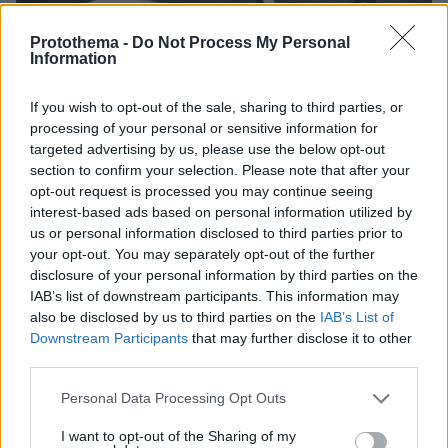
Protothema -
Do Not Process My Personal
27.07.2026, 06:00
Information
Το μέλλον της τεχνολογίας
If you wish to opt-out of the sale, sharing to third parties, or
03.08.2026, 10:56
processing of your personal or sensitive information for
Η Smart φοιτητική κατοικία στην καρδιά της Αθήνας
targeted advertising by us, please use the below opt-out
section to confirm your selection. Please note that after your
26.07.2026, 09:54
opt-out request is processed you may continue seeing
Επαγγελματική Εκπαίδευση & Εξειδίκευση: Το Mοντέλο που
interest-based ads based on personal information utilized by
σε Bάζει στην Aγορά Eργασίας
us or personal information disclosed to third parties prior to
your opt-out. You may separately opt-out of the further
disclosure of your personal information by third parties on the
ΣΧΟΛΙΑ
(23)
IAB’s list of downstream participants. This information may
also be disclosed by us to third parties on the
IAB’s List of
ΠΡΟΣΘΗΚΗ ΣΧΟΛΙΟΥ
Downstream Participants
that may further disclose it to other
third parties.
Please note that this website/app uses one or more Google
Personal Data Processing Opt Outs
Χρυσουλα Κ.
services and may gather and store information including but
26.05.2020, 15:41
not limited to your visit or usage behaviour. You may click to
I want to opt-out of the Sharing of my