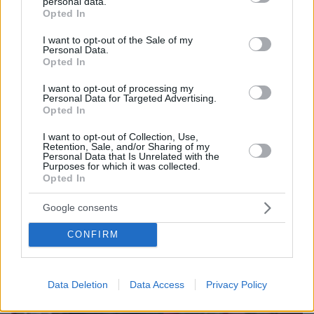
personal data.
grant or deny consent to Google and its third-party tags to
Opted In
Σύμφωνα με πληροφορίες, η γυναίκα είχε κρύψει
use your data for below specified purposes in below Google
χασίς- «σοκολάτα» μέσα σε παντόφλες με σκοπό να
consent section.
I want to opt-out of the Sale of my
τα παραδώσει σε αλλοδαπό κρατούμενο κατά τη
Personal Data.
Opted In
διάρκεια επισκεπτηρίου
I want to opt-out of processing my
Personal Data for Targeted Advertising.
Opted In
I want to opt-out of Collection, Use,
Retention, Sale, and/or Sharing of my
Personal Data that Is Unrelated with the
Purposes for which it was collected.
Opted In
Google consents
CONFIRM
Data Deletion
Data Access
Privacy Policy