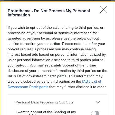
Protothema -
Do Not Process My Personal
Information
If you wish to opt-out of the sale, sharing to third parties, or
processing of your personal or sensitive information for
targeted advertising by us, please use the below opt-out
section to confirm your selection. Please note that after your
opt-out request is processed you may continue seeing
interest-based ads based on personal information utilized by
us or personal information disclosed to third parties prior to
your opt-out. You may separately opt-out of the further
disclosure of your personal information by third parties on the
IAB’s list of downstream participants. This information may
also be disclosed by us to third parties on the
IAB’s List of
Downstream Participants
that may further disclose it to other
third parties.
Please note that this website/app uses one or more Google
Personal Data Processing Opt Outs
1
28.04.2026, 23:07
services and may gather and store information including but
Συνελήφθη γυναίκα που προσπάθησε να περάσει χασίς
not limited to your visit or usage behaviour. You may click to
I want to opt-out of the Sharing of my
μέσα στις φυλακές Τρικάλων, το έκρυβε στις παντόφλες