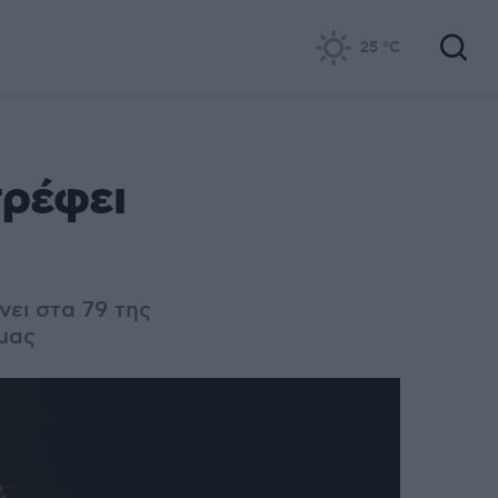
25
°C
τρέφει
νει στα 79 της
 μας