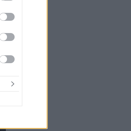
ε
ξύ
υς