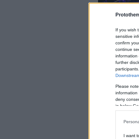
Protothe
If you wish 
sensitive in
confirm you
continue se
information 
further disc
participants
Τα πρώτα τ
Downstream 
Please note
information 
deny consent
in below Go
Γεννημένη τ
Τζέρσεϊ
, η P
Persona
πορεία. Από 
Arthur Rimb
I want t