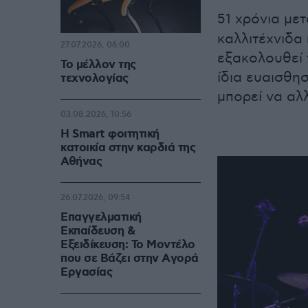
51 χρόνια με
καλλιτέχνιδα
27.07.2026, 06:00
εξακολουθεί ν
Το μέλλον της
ίδια ευαισθησ
τεχνολογίας
μπορεί να αλ
03.08.2026, 10:56
Η Smart φοιτητική
κατοικία στην καρδιά της
Αθήνας
26.07.2026, 09:54
Επαγγελματική
Εκπαίδευση &
Εξειδίκευση: Το Mοντέλο
που σε Bάζει στην Aγορά
Eργασίας