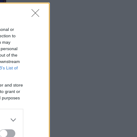
sonal or
ection to
ou may
 personal
out of the
 downstream
B’s List of
er and store
to grant or
ed purposes