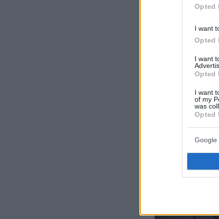
της με τη συ
Opted 
τραγουδίστρι
I want t
στραφεί στη 
Opted 
μαζί της πάν
I want 
Advertis
Στα τέλη της
Opted 
όπου γνώρισ
I want t
of my P
τους αναπτύχ
was col
Opted 
βαθιά υπαρξι
δύο. Η Smith
Google 
συγκλονιστι
Award
και θε
αυτοβιογραφι