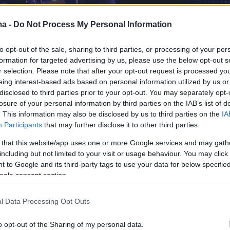
ma -
Do Not Process My Personal Information
to opt-out of the sale, sharing to third parties, or processing of your per
formation for targeted advertising by us, please use the below opt-out s
r selection. Please note that after your opt-out request is processed y
eing interest-based ads based on personal information utilized by us or
disclosed to third parties prior to your opt-out. You may separately opt-
losure of your personal information by third parties on the IAB’s list of
. This information may also be disclosed by us to third parties on the
IA
ης βήματα στη Νέα Υόρκη
Participants
that may further disclose it to other third parties.
 that this website/app uses one or more Google services and may gath
including but not limited to your visit or usage behaviour. You may click 
 to Google and its third-party tags to use your data for below specifi
ogle consent section.
ο
1946
στο
Σικάγο
και μεγαλωμένη στο
Νιου
atti Smith δεν ακολούθησε ποτέ μια συμβατική
l Data Processing Opt Outs
μικρή βυθίστηκε στη λογοτεχνία, διαβάζοντας
aud
,
William Blake
και
Walt Whitman
. Η σχέση
o opt-out of the Sharing of my personal data.