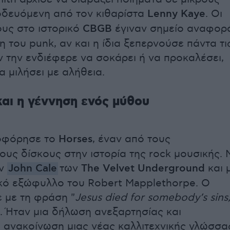
οδευόμενη από τον κιθαρίστα
Lenny Kaye
. Οι
ους στο ιστορικό
CBGB
έγιναν σημείο αναφορ
η του punk, αν και η ίδια ξεπερνούσε πάντα τι
ν την ενδιέφερε να σοκάρει ή να προκαλέσει,
α μιλήσει με αλήθεια.
και η γέννηση ενός μύθου
λοφόρησε το
Horses
, έναν από τους
ους δίσκους στην ιστορία της rock μουσικής. 
ον
John Cale
των
The Velvet Underground
και 
κό εξώφυλλο του Robert Mapplethorpe. Ο
ε με τη φράση "
Jesus died for somebody’s sins
". Ήταν μια δήλωση ανεξαρτησίας και
 ανακοίνωση μιας νέας καλλιτεχνικής γλώσσα