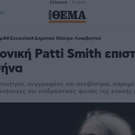
Ελληνικά
English
δα
μιθ
Συναυλία
Δημοτικό Θέατρο Λυκαβηττού
ονική Patti Smith επισ
θήνα
ποιήτρια, συγγραφέας και ακτιβίστρια, παραμέ
 ανήσυχες και επιδραστικές φωνές της εποχής