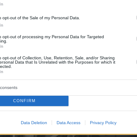
γγραφή υπήρξε εξ αρχής οργανική. Πριν γίνει
In
α, ήταν ποιήτρια, μα όταν αποφάσισε να
o opt-out of the Sale of my Personal Data.
μουσική, δεν εγκατέλειψε την ποίηση, την πήρ
In
ω στη σκηνή.
to opt-out of processing my Personal Data for Targeted
ing.
 δεκαετίας του
'60
μετακόμισε στη
Νέα Υόρκη
,
In
ε τον φωτογράφο
Robert Mapplethorpe
. Μετα
o opt-out of Collection, Use, Retention, Sale, and/or Sharing
ersonal Data that Is Unrelated with the Purposes for which it
θηκε μία καλλιτεχνική, συναισθηματική και
lected.
In
ακή σχέση, που υπήρξε καθοριστική και για το
 αποτύπωσε αυτή την περίοδο στο
consents
κό
Just Kids
, που τιμήθηκε με το
National Book
ωρείται ένα από τα σημαντικότερα
CONFIRM
κά βιβλία της σύγχρονης λογοτεχνίας.
Data Deletion
Data Access
Privacy Policy