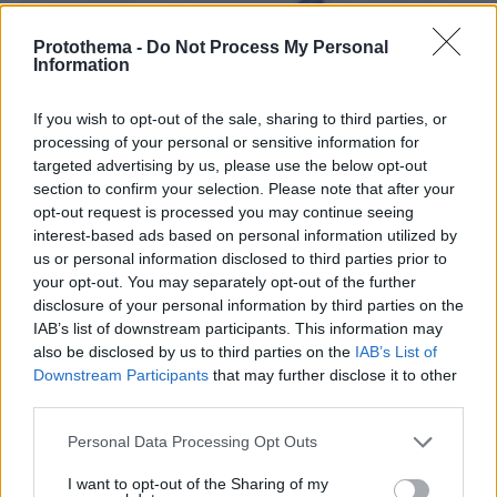
Protothema -
Do Not Process My Personal
Information
If you wish to opt-out of the sale, sharing to third parties, or
processing of your personal or sensitive information for
targeted advertising by us, please use the below opt-out
section to confirm your selection. Please note that after your
opt-out request is processed you may continue seeing
interest-based ads based on personal information utilized by
us or personal information disclosed to third parties prior to
your opt-out. You may separately opt-out of the further
disclosure of your personal information by third parties on the
IAB’s list of downstream participants. This information may
also be disclosed by us to third parties on the
IAB’s List of
Downstream Participants
that may further disclose it to other
third parties.
19.05.2026, 06:56
Please note that this website/app uses one or more Google
Axios: Τι είπαν στον Τραμπ οι ηγέτες Κατάρ, Σαουδικής
Personal Data Processing Opt Outs
Αραβίας και Εμιράτων και τον έπεισαν να αναβάλει την
services and may gather and store information including but
προγραμματισμένη για σήμερα επίθεση στο Ιράν
not limited to your visit or usage behaviour. You may click to
I want to opt-out of the Sharing of my