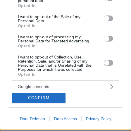
personal data.
grant or deny consent to Google and its third-party tags to
Opted In
use your data for below specified purposes in below Google
consent section.
I want to opt-out of the Sale of my
Personal Data.
Opted In
I want to opt-out of processing my
Personal Data for Targeted Advertising.
Opted In
I want to opt-out of Collection, Use,
Retention, Sale, and/or Sharing of my
Personal Data that Is Unrelated with the
Purposes for which it was collected.
Opted In
Google consents
CONFIRM
Data Deletion
Data Access
Privacy Policy