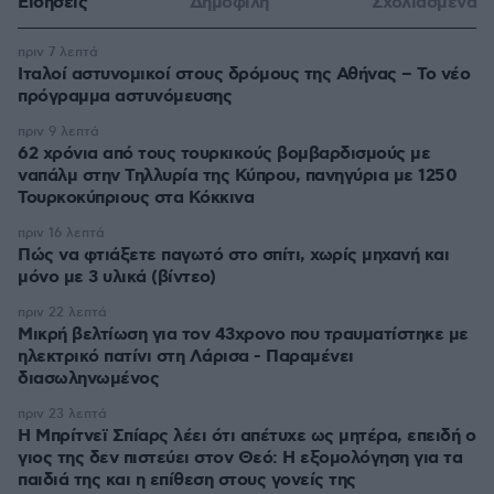
Ειδήσεις
Δημοφιλή
Σχολιασμένα
πριν 7 λεπτά
Ιταλοί αστυνομικοί στους δρόμους της Αθήνας – Το νέο
πρόγραμμα αστυνόμευσης
πριν 9 λεπτά
62 χρόνια από τους τουρκικούς βομβαρδισμούς με
ναπάλμ στην Τηλλυρία της Κύπρου, πανηγύρια με 1250
Τουρκοκύπριους στα Κόκκινα
πριν 16 λεπτά
Πώς να φτιάξετε παγωτό στο σπίτι, χωρίς μηχανή και
μόνο με 3 υλικά (βίντεο)
πριν 22 λεπτά
Μικρή βελτίωση για τον 43χρονο που τραυματίστηκε με
ηλεκτρικό πατίνι στη Λάρισα - Παραμένει
διασωληνωμένος
πριν 23 λεπτά
Η Μπρίτνεϊ Σπίαρς λέει ότι απέτυχε ως μητέρα, επειδή ο
γιος της δεν πιστεύει στον Θεό: Η εξομολόγηση για τα
παιδιά της και η επίθεση στους γονείς της