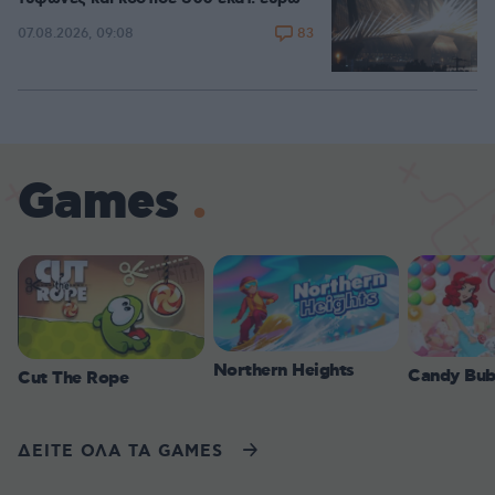
83
07.08.2026, 09:08
Games
Northern Heights
Candy Bub
Cut The Rope
ΔΕΙΤΕ ΟΛΑ ΤΑ GAMES