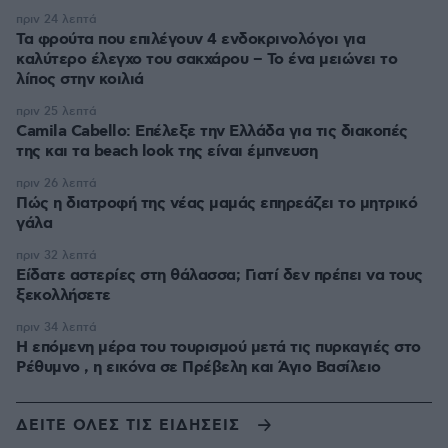
πριν 24 λεπτά
Τα φρούτα που επιλέγουν 4 ενδοκρινολόγοι για
καλύτερο έλεγχο του σακχάρου – Το ένα μειώνει το
λίπος στην κοιλιά
πριν 25 λεπτά
Camila Cabello: Επέλεξε την Ελλάδα για τις διακοπές
της και τα beach look της είναι έμπνευση
πριν 26 λεπτά
Πώς η διατροφή της νέας μαμάς επηρεάζει το μητρικό
γάλα
πριν 32 λεπτά
Είδατε αστερίες στη θάλασσα; Γιατί δεν πρέπει να τους
ξεκολλήσετε
πριν 34 λεπτά
Η επόμενη μέρα του τουρισμού μετά τις πυρκαγιές στο
Ρέθυμνο , η εικόνα σε Πρέβελη και Άγιο Βασίλειο
ΔΕΙΤΕ ΟΛΕΣ ΤΙΣ ΕΙΔΗΣΕΙΣ