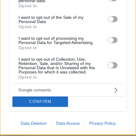
personal data.
grant or deny consent to Google and its third-party tags to
Opted In
use your data for below specified purposes in below Google
consent section.
I want to opt-out of the Sale of my
Personal Data.
Opted In
18.05.2026, 10:17
Οι συμβολισμοί, τα πρόσωπα «κλειδιά» και η σκηνοθεσία
I want to opt-out of processing my
για τις ανακοινώσεις του κόμματος Καρυστιανού στη
Personal Data for Targeted Advertising.
Θεσσαλονίκη
Opted In
I want to opt-out of Collection, Use,
Retention, Sale, and/or Sharing of my
Personal Data that Is Unrelated with the
ΡΟΗ ΕΙΔΗΣΕΩΝ
Purposes for which it was collected.
Opted In
Ειδήσεις
Δημοφιλή
Σχολιασμένα
Google consents
πριν 18 λεπτά
CONFIRM
Τρόμος για τουρίστες στη Μποτσουάνα: Ιπποπόταμος
καταδιώκει το σκάφος τους, δείτε βίντεο
πριν 21 λεπτά
Data Deletion
Data Access
Privacy Policy
Μακαρονάδα με μελιτζάνα, ντομάτα και ανθότυρο