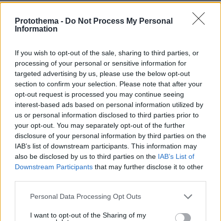
18.05.2026, 17:50
«Κάνω live, μέχρι να δώσει ο αλγόριθμος, μετά θα γίνει
Protothema -
Do Not Process My Personal
ψιλοχαμός»: Το βίντεο για το κόμμα Καρυστιανού και οι
Information
μνήμες των ρωσικών bots στα Τέμπη
If you wish to opt-out of the sale, sharing to third parties, or
processing of your personal or sensitive information for
targeted advertising by us, please use the below opt-out
section to confirm your selection. Please note that after your
opt-out request is processed you may continue seeing
interest-based ads based on personal information utilized by
us or personal information disclosed to third parties prior to
your opt-out. You may separately opt-out of the further
disclosure of your personal information by third parties on the
IAB’s list of downstream participants. This information may
also be disclosed by us to third parties on the
IAB’s List of
Downstream Participants
that may further disclose it to other
third parties.
Please note that this website/app uses one or more Google
Personal Data Processing Opt Outs
services and may gather and store information including but
not limited to your visit or usage behaviour. You may click to
I want to opt-out of the Sharing of my