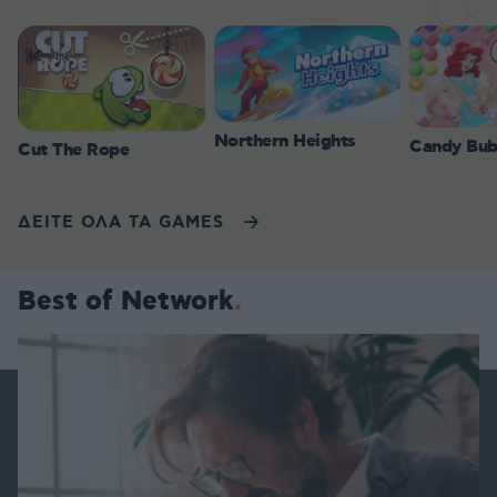
Northern Heights
Candy Bub
Cut The Rope
ΔΕΙΤΕ ΟΛΑ ΤΑ GAMES
Best of Network