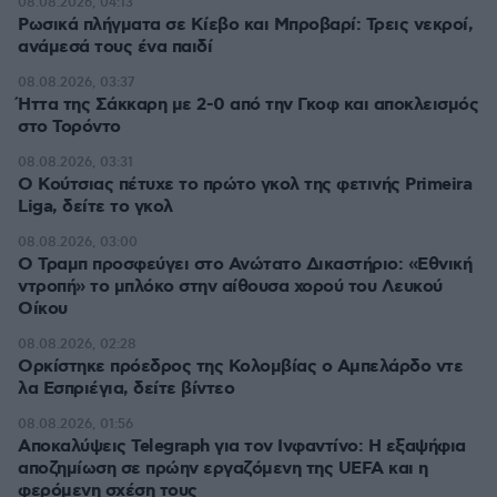
08.08.2026, 04:13
Ρωσικά πλήγματα σε Κίεβο και Μπροβαρί: Τρεις νεκροί,
ανάμεσά τους ένα παιδί
08.08.2026, 03:37
Ήττα της Σάκκαρη με 2-0 από την Γκοφ και αποκλεισμός
στο Τορόντο
08.08.2026, 03:31
Ο Κούτσιας πέτυχε το πρώτο γκολ της φετινής Primeira
Liga, δείτε το γκολ
08.08.2026, 03:00
Ο Τραμπ προσφεύγει στο Ανώτατο Δικαστήριο: «Εθνική
ντροπή» το μπλόκο στην αίθουσα χορού του Λευκού
Οίκου
08.08.2026, 02:28
Ορκίστηκε πρόεδρος της Κολομβίας ο Αμπελάρδο ντε
λα Εσπριέγια, δείτε βίντεο
08.08.2026, 01:56
Αποκαλύψεις Telegraph για τον Ινφαντίνο: Η εξαψήφια
αποζημίωση σε πρώην εργαζόμενη της UEFA και η
φερόμενη σχέση τους