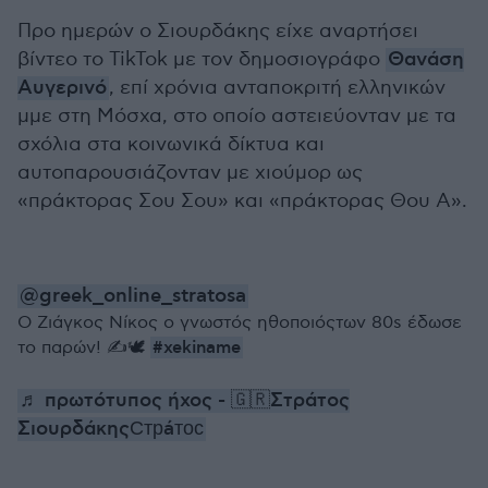
Προ ημερών ο Σιουρδάκης είχε αναρτήσει
βίντεο το TikTok με τον δημοσιογράφο
Θανάση
Αυγερινό
, επί χρόνια ανταποκριτή ελληνικών
μμε στη Μόσχα, στο οποίο αστειεύονταν με τα
σχόλια στα κοινωνικά δίκτυα και
αυτοπαρουσιάζονταν με χιούμορ ως
«πράκτορας Σου Σου» και «πράκτορας Θου Α».
@greek_online_stratosa
Ο Ζιάγκος Νίκος ο γνωστός ηθοποιόςτων 80s έδωσε
#xekiname
το παρών! ✍️🕊
♬ πρωτότυπος ήχος - 🇬🇷Στράτος
ΣιουρδάκηςСтрáтос