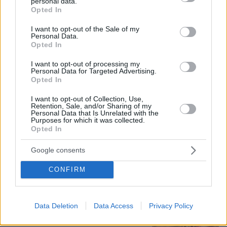
personal data.
grant or deny consent to Google and its third-party tags to
Opted In
use your data for below specified purposes in below Google
consent section.
Σε 57χρονη γυναίκα ανήκει η σορός
I want to opt-out of the Sale of my
Personal Data.
στον Λυκαβηττό, από πτώση ο
Opted In
θάνατος
28
08.08.2026, 15:07
I want to opt-out of processing my
Personal Data for Targeted Advertising.
Opted In
I want to opt-out of Collection, Use,
Retention, Sale, and/or Sharing of my
Personal Data that Is Unrelated with the
Το «σκουλήκι του διαβόλου» που ζει
Purposes for which it was collected.
1,3 χιλιόμετρα κάτω από τη Γη και
Opted In
αλλάζει όσα γνωρίζαμε για τη ζωή:
«Οι άνθρωποι δεν κυβερνάμε τον
Google consents
κόσμο»
CONFIRM
79
08.08.2026, 08:57
Συνετρίβη πυροσβεστικό ελικόπτερο
Data Deletion
Data Access
Privacy Policy
ενώ επιχειρούσε σε μεγάλη δασική
πυρκαγιά στη Γιούτα