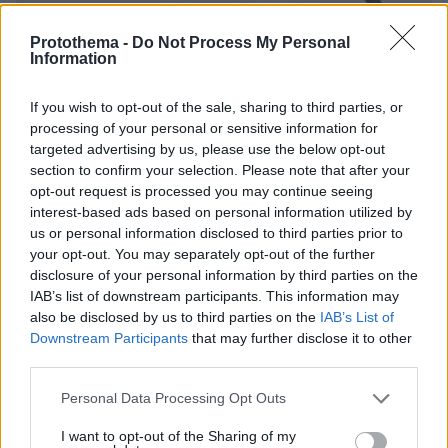
Protothema -
Do Not Process My Personal
Information
If you wish to opt-out of the sale, sharing to third parties, or
processing of your personal or sensitive information for
targeted advertising by us, please use the below opt-out
section to confirm your selection. Please note that after your
opt-out request is processed you may continue seeing
interest-based ads based on personal information utilized by
us or personal information disclosed to third parties prior to
your opt-out. You may separately opt-out of the further
disclosure of your personal information by third parties on the
IAB’s list of downstream participants. This information may
also be disclosed by us to third parties on the
IAB’s List of
Downstream Participants
that may further disclose it to other
third parties.
Please note that this website/app uses one or more Google
08.08.2026, 10:26
Personal Data Processing Opt Outs
services and may gather and store information including but
Τι έγραφαν οι ξένοι ανταποκριτές σε
not limited to your visit or usage behaviour. You may click to
I want to opt-out of the Sharing of my
τηλεγραφήματά τους από τη Μικρά Ασία το 1921