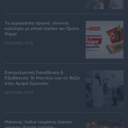
Tα κυριακάτικα πρωινά, γίνονται
καλύτερα με efood market και Πρώτο
Θέμα!
07.08.2026, 12:25
Επαγγελματική Εκπαίδευση &
Εξειδίκευση: Το Mοντέλο που σε Bάζει
στην Aγορά Eργασίας
26.07.2026, 09:54
Μύκονος: Ιταλοί τουρίστες έκαναν
«κλαμπ» βανάκι transfer -