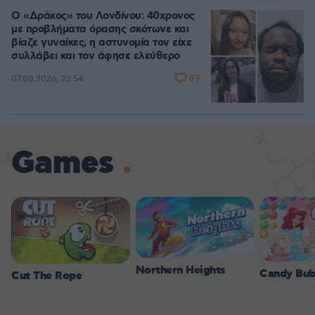
Ο «Δράκος» του Λονδίνου: 40χρονος
με προβλήματα όρασης σκότωνε και
βίαζε γυναίκες, η αστυνομία τον είχε
συλλάβει και τον άφησε ελεύθερο
89
07.08.2026, 22:54
Games
Northern Heights
Candy Bub
Cut The Rope