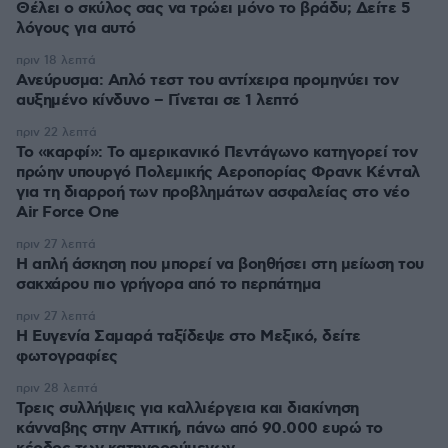
Θέλει ο σκύλος σας να τρώει μόνο το βράδυ; Δείτε 5
λόγους για αυτό
πριν 18 λεπτά
Ανεύρυσμα: Απλό τεστ του αντίχειρα προμηνύει τον
αυξημένο κίνδυνο – Γίνεται σε 1 λεπτό
πριν 22 λεπτά
Το «καρφί»: Το αμερικανικό Πεντάγωνο κατηγορεί τον
πρώην υπουργό Πολεμικής Αεροπορίας Φρανκ Κένταλ
για τη διαρροή των προβλημάτων ασφαλείας στο νέο
Air Force One
πριν 27 λεπτά
Η απλή άσκηση που μπορεί να βοηθήσει στη μείωση του
σακχάρου πιο γρήγορα από το περπάτημα
πριν 27 λεπτά
Η Ευγενία Σαμαρά ταξίδεψε στο Μεξικό, δείτε
φωτογραφίες
πριν 28 λεπτά
Τρεις συλλήψεις για καλλιέργεια και διακίνηση
κάνναβης στην Αττική, πάνω από 90.000 ευρώ το