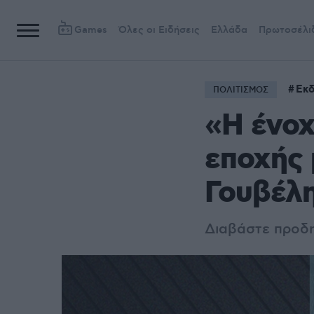
Games
Όλες οι Ειδήσεις
Ελλάδα
Πρωτοσέλι
Εκδ
ΠΟΛΙΤΙΣΜΟΣ
«Η ένοχ
εποχής 
Γουβέλ
Διαβάστε προδ