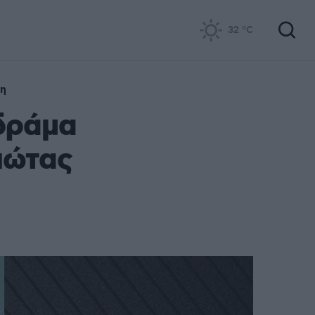
32
°C
ση
 δράμα
ιώτας