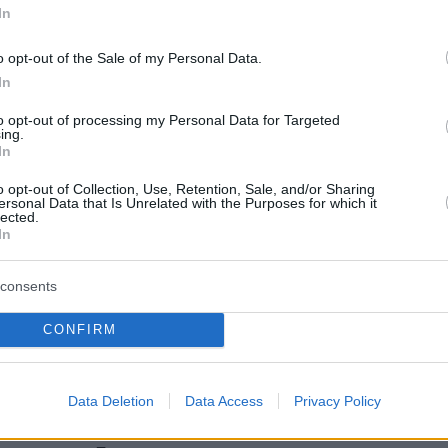
In
ι να πληρώσει.
o opt-out of the Sale of my Personal Data.
In
ένοχη;
to opt-out of processing my Personal Data for Targeted
ing.
In
o opt-out of Collection, Use, Retention, Sale, and/or Sharing
μητέρες, κόρες, σύζυγοι– καλούνται να
ersonal Data that Is Unrelated with the Purposes for which it
lected.
έσα σε έναν κόσμο όπου η γυναικεία υποταγή
In
γμάτευτη και η «τάξη» δικαιολογεί κάθε θυσία
υς, ακόμα και οι πιο ακραίες, έρχονται ως
consents
σφυκτικών συνθηκών, καταπίεσης και
CONFIRM
ποκρισίας. Όμως υπάρχουν και πράξεις που δε
. Ούτε από την κοινωνία ούτε από την
ική.
Data Deletion
Data Access
Privacy Policy