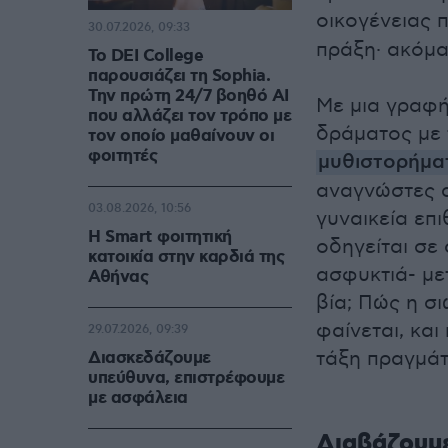
οικογένειας 
30.07.2026, 09:33
πράξη· ακόμα 
Το DEI College
παρουσιάζει τη Sophia.
Την πρώτη 24/7 βοηθό AI
Με μια γραφή
που αλλάζει τον τρόπο με
δράματος με 
τον οποίο μαθαίνουν οι
φοιτητές
μυθιστορήμα
αναγνώστες α
03.08.2026, 10:56
γυναικεία επι
Η Smart φοιτητική
οδηγείται σε
κατοικία στην καρδιά της
ασφυκτιά- μετ
Αθήνας
βία; Πώς η σ
φαίνεται, και
29.07.2026, 09:39
τάξη πραγμάτ
Διασκεδάζουμε
υπεύθυνα, επιστρέφουμε
με ασφάλεια
Διαβάζουμ