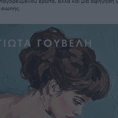
απαγορευμένου έρωτα, αλλά και μια αφήγηση γ
 σιωπής.