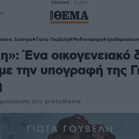
Ελληνικά
English
δα
όσεις Διόπτρα
Γιώτα Γουβέλη
Μυθιστόρημα
προδημοσίευ
η»: Ένα οικογενειακό
με την υπογραφή της Γ
η
ημοσίευση στο protothema