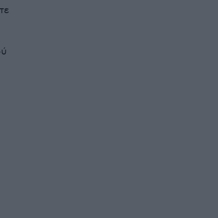
τε
ού