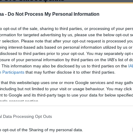
ma -
Do Not Process My Personal Information
ια γεννά τη δική της ένοχη.
to opt-out of the sale, sharing to third parties, or processing of your per
formation for targeted advertising by us, please use the below opt-out s
ιερέα παπα-Γιακείμη και της πρεσβυτέρας
r selection. Please note that after your opt-out request is processed y
μια ακμάζουσα μακεδονική κωμόπολη, αποτελ
eing interest-based ads based on personal information utilized by us or
βειας και κοινωνικής τάξης. Εκεί μεγαλώνουν
disclosed to third parties prior to your opt-out. You may separately opt-
losure of your personal information by third parties on the IAB’s list of
ς: η Ζόλια και η Ρήνα, υιοθετημένες, και η
. This information may also be disclosed by us to third parties on the
IA
 Βγέρω, καρποί ενός γάμου που άργησε να
Participants
that may further disclose it to other third parties.
παιδιά.
 that this website/app uses one or more Google services and may gath
including but not limited to your visit or usage behaviour. You may click 
 όλα μοιάζουν άψογα. Στο εσωτερικό, όμως,
 to Google and its third-party tags to use your data for below specifi
ogle consent section.
πές, φόβοι και επιθυμίες που δεν βρίσκουν
ένας απαγορευμένος έρωτας φανερώνεται, η
l Data Processing Opt Outs
ιτιού αρχίζει να ραγίζει. Η αποκάλυψη σπέρνε
ίποτα δεν μένει όρθιο.
o opt-out of the Sharing of my personal data.