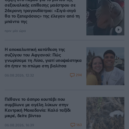
Οργή στο Περού για το βίντεο της
σεξουαλικής επίθεσης μαέστρου σε
26χρονη τραγουδίστρια: «Σιγά-σιγά
θα το ξεπεράσεις» της έλεγαν από τη
μπάντα της
πριν μία ώρα
Η αποκαλυπτική κατάθεση της
συζύγου του Αφγανού: Πώς
γνωρίσαμε τη Λίσα, γιατί υποψιάστηκα
ότι ήταν το πτώμα στη βαλίτσα
294
06.08.2026, 12:32
Πέθανε το άσπρο κουτάβι που
συμβίωνε με αγέλη λύκων στην
Κεντρική Μακεδονία: Καλό ταξίδι
μικρέ, δείτε βίντεο
163
06.08.2026, 16:39