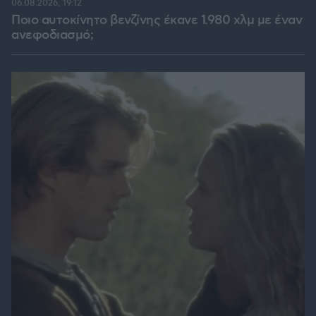
06.08.2026, 19:12
Ποιο αυτοκίνητο βενζίνης έκανε 1.980 χλμ με έναν
ανεφοδιασμό;