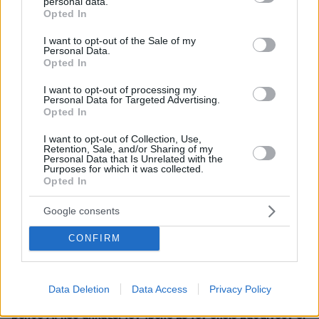
personal data.
grant or deny consent to Google and its third-party tags to
Opted In
use your data for below specified purposes in below Google
consent section.
I want to opt-out of the Sale of my
Personal Data.
Opted In
I want to opt-out of processing my
Personal Data for Targeted Advertising.
Opted In
I want to opt-out of Collection, Use,
Retention, Sale, and/or Sharing of my
Personal Data that Is Unrelated with the
Purposes for which it was collected.
Opted In
Google consents
CONFIRM
30.07.2026, 09:33
Data Deletion
Data Access
Privacy Policy
Το DEI College παρουσιάζει τη Sophia. Την πρώτη 24/7
βοηθό AI που αλλάζει τον τρόπο με τον οποίο μαθαίνουν οι