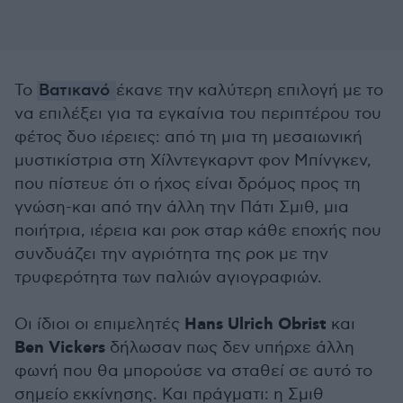
Το
Βατικανό
έκανε την καλύτερη επιλογή με το
να επιλέξει για τα εγκαίνια του περιπτέρου του
φέτος δυο ιέρειες: από τη μια τη μεσαιωνική
μυστικίστρια στη Χίλντεγκαρντ φον Μπίνγκεν,
που πίστευε ότι ο ήχος είναι δρόμος προς τη
γνώση-και από την άλλη την Πάτι Σμιθ, μια
ποιήτρια, ιέρεια και ροκ σταρ κάθε εποχής που
συνδυάζει την αγριότητα της ροκ με την
τρυφερότητα των παλιών αγιογραφιών.
Hans Ulrich Obrist
Οι ίδιοι οι επιμελητές
και
Ben
Vickers
δήλωσαν πως δεν υπήρχε άλλη
φωνή που θα μπορούσε να σταθεί σε αυτό το
σημείο εκκίνησης. Και πράγματι: η Σμιθ