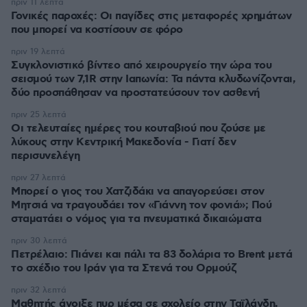
πριν 11 λεπτά
Γονικές παροχές: Οι παγίδες στις μεταφορές χρημάτων
που μπορεί να κοστίσουν σε φόρο
πριν 19 λεπτά
Συγκλονιστικό βίντεο από χειρουργείο την ώρα του
σεισμού των 7,1R στην Ιαπωνία: Τα πάντα κλυδωνίζονται,
δύο προσπάθησαν να προστατεύσουν τον ασθενή
πριν 25 λεπτά
Οι τελευταίες ημέρες του κουταβιού που ζούσε με
λύκους στην Κεντρική Μακεδονία - Γιατί δεν
περισυνελέγη
πριν 27 λεπτά
Μπορεί ο γιος του Χατζιδάκι να απαγορεύσει στον
Μητσιά να τραγουδάει τον «Γιάννη τον φονιά»; Πού
σταματάει ο νόμος για τα πνευματικά δικαιώματα
πριν 30 λεπτά
Πετρέλαιο: Πιάνει και πάλι τα 83 δολάρια το Brent μετά
το σχέδιο του Ιράν για τα Στενά του Ορμούζ
πριν 32 λεπτά
Μαθητής άνοιξε πυρ μέσα σε σχολείο στην Ταϊλάνδη,