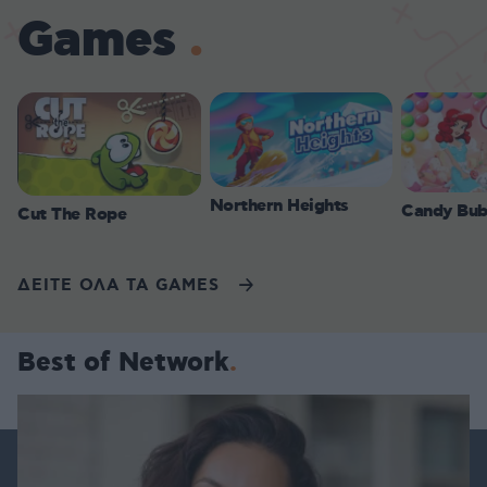
Games
Northern Heights
Candy Bub
Cut The Rope
ΔΕΙΤΕ ΟΛΑ ΤΑ GAMES
Best of Network