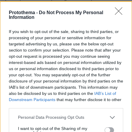
λογική του περιπτέρου δεν μπορεί να μην
ακολουθεί την επιταγή του Πάπα Λέοντα XIV
Protothema -
Do Not Process My Personal
Information
«Η λογική των αλγορίθμων τείνει να
επαναλαμβάνει ό,τι “λειτουργεί”, αλλά η τέχνη
If you wish to opt-out of the sale, sharing to third parties, or
ανοίγει το πεδίο του δυνατού. Δεν χρειάζεται
processing of your personal or sensitive information for
τα πάντα να είναι άμεσα ή προβλέψιμα».
targeted advertising by us, please use the below opt-out
section to confirm your selection. Please note that after your
opt-out request is processed you may continue seeing
protothema.gr στο Google News
Ακολουθήστε το
interest-based ads based on personal information utilized by
και μάθετε πρώτοι όλες τις ειδήσεις
us or personal information disclosed to third parties prior to
your opt-out. You may separately opt-out of the further
disclosure of your personal information by third parties on the
Ειδήσεις
Δείτε όλες τις τελευταίες
από την Ελλάδα
IAB’s list of downstream participants. This information may
και τον Κόσμο, τη στιγμή που συμβαίνουν, στο
also be disclosed by us to third parties on the
IAB’s List of
Protothema.gr
Downstream Participants
that may further disclose it to other
third parties.
Thema Insights
Please note that this website/app uses one or more Google
Personal Data Processing Opt Outs
services and may gather and store information including but
not limited to your visit or usage behaviour. You may click to
I want to opt-out of the Sharing of my