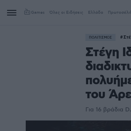
Games
Όλες οι Ειδήσεις
Ελλάδα
Πρωτοσέλι
Στέ
ΠΟΛΙΤΙΣΜΟΣ
Στέγη Ι
διαδικτ
πολυήμε
του Άρ
Για 16 βράδια D