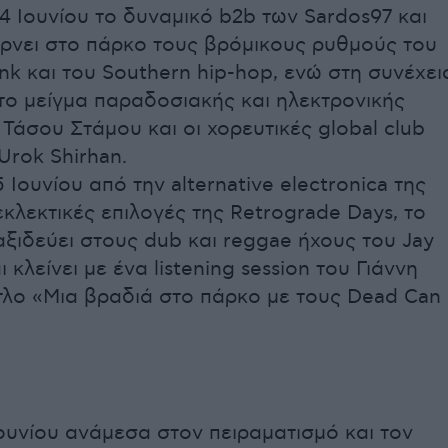
14 Ιουνίου το δυναμικό b2b των Sardos97 και
νει στο πάρκο τους βρόμικους ρυθμούς του
k και του Southern hip-hop, ενώ στη συνέχει
ο μείγμα παραδοσιακής και ηλεκτρονικής
Τάσου Στάμου και οι χορευτικές global club
Urok Shirhan.
 Ιουνίου από την alternative electronica της
 εκλεκτικές επιλογές της Retrograde Days, το
ξιδεύει στους dub και reggae ήχους του Jay
ι κλείνει με ένα listening session του Γιάννη
ίτλο «Μια βραδιά στο πάρκο με τους Dead Can
Ιουνίου ανάμεσα στον πειραματισμό και τον