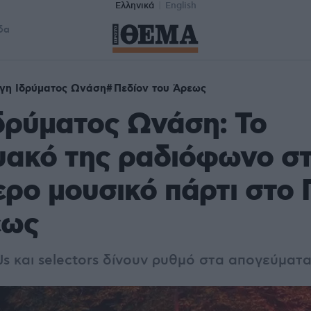
Ελληνικά
English
δα
γη Ιδρύματος Ωνάση
Πεδίον του Άρεως
δρύματος Ωνάση: Το
υακό της ραδιόφωνο στ
ρο μουσικό πάρτι στο 
εως
Js και selectors δίνουν ρυθμό στα απογεύματα