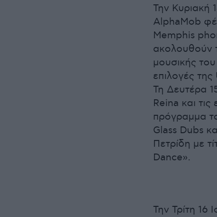
Την Κυριακή 
AlphaMob φέρ
Memphis phon
ακολουθούν τ
μουσικής του 
επιλογές της 
Τη Δευτέρα 15
Reina και τις
πρόγραμμα τα
Glass Dubs κα
Πετρίδη με τ
Dance».
Την Τρίτη 16 