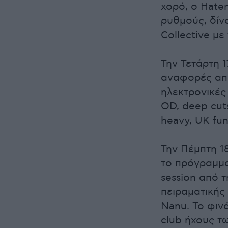
χορό, ο Hate
ρυθμούς, δίν
Collective με
Την Τετάρτη 1
αναφορές από
ηλεκτρονικές 
OD, deep cuts
heavy, UK fun
Την Πέμπτη 18
το πρόγραμμα
session από τ
πειραματικής 
Nanu. Το φιν
club ήχους τ