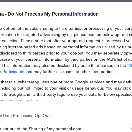
της συνεργασίας του STEGI.RADIO με το TMLab
υ φεστιβάλ θα διαμορφωθεί από το πρόγραμμ
ma -
Do Not Process My Personal Information
rs, ενώ ένα σαββατοκύριακο θα είναι
to opt-out of the sale, sharing to third parties, or processing of your per
ο African Voices, με ομιλίες, χορό και
formation for targeted advertising by us, please use the below opt-out s
ανίσεις – ανάμεσά τους οι Sisso & Maiko –
r selection. Please note that after your opt-out request is processed y
 sets από καλλιτέχνες όπως οι Jyoty, Awesom
eing interest-based ads based on personal information utilized by us or
disclosed to third parties prior to your opt-out. You may separately opt-
rica και Coco Maria.
losure of your personal information by third parties on the IAB’s list of
. This information may also be disclosed by us to third parties on the
IA
EGI.RADIO: Live from the Park σηματοδοτεί
Participants
that may further disclose it to other third parties.
ρώτη συνεργασία του STEGI.RADIO με δύο απ
 that this website/app uses one or more Google services and may gath
κότερους διαδικτυακούς ραδιοφωνικούς
including but not limited to your visit or usage behaviour. You may click 
 to Google and its third-party tags to use your data for below specifi
θνώς: το Kiosk Radio από τις Βρυξέλλες και τ
ogle consent section.
 από τη Νέα Υόρκη. Από τις 26 έως τις 28
ρεις σταθμοί παρουσιάζουν ένα κοινό lineup με
l Data Processing Opt Outs
 συνεργάτες τους, ανάμεσά τους ο Aquiles
ena Abdelwahed, ο RHR, ο Toribio και το
o opt-out of the Sharing of my personal data.