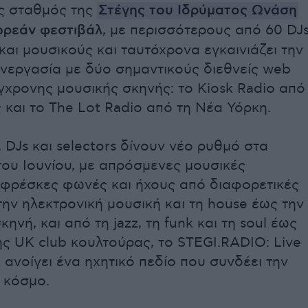
ς σταθμός της
Στέγης του Ιδρύματος Ωνάση
ρεάν φεστιβάλ
, με περισσότερους από 60 DJs
αι μουσικούς και ταυτόχρονα εγκαινιάζει την
νεργασία με δύο σημαντικούς διεθνείς web
ύγχρονης μουσικής σκηνής: το Kiosk Radio από
 και το The Lot Radio από τη Νέα Υόρκη.
, DJs και selectors δίνουν νέο ρυθμό στα
ου Ιουνίου, με απρόσμενες μουσικές
 φρέσκες φωνές και ήχους από διαφορετικές
την ηλεκτρονική μουσική και τη house έως την
κηνή, και από τη jazz, τη funk και τη soul έως
ης UK club κουλτούρας, το STEGI.RADIO: Live
 ανοίγει ένα ηχητικό πεδίο που συνδέει την
 κόσμο.