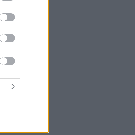
του
e
ων