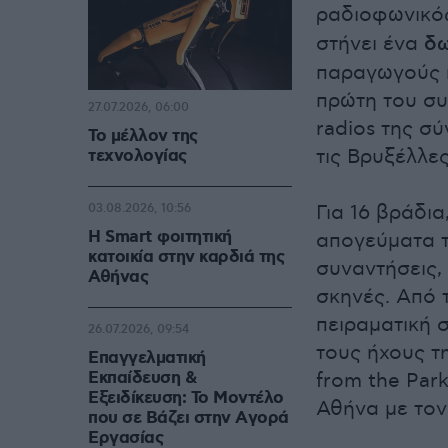
ραδιοφωνικό
στήνει ένα
δω
παραγωγούς κ
πρώτη του συ
27.07.2026, 06:00
radios της σ
Το μέλλον της
τις Βρυξέλλες
τεχνολογίας
Για 16 βράδια
03.08.2026, 10:56
Η Smart φοιτητική
απογεύματα τ
κατοικία στην καρδιά της
συναντήσεις,
Αθήνας
σκηνές. Από 
πειραματική σ
26.07.2026, 09:54
τους ήχους τ
Επαγγελματική
Εκπαίδευση &
from the Park
Εξειδίκευση: Το Mοντέλο
Αθήνα με τον
που σε Bάζει στην Aγορά
Eργασίας