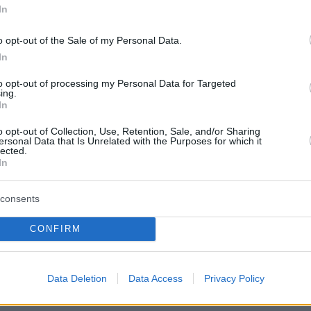
In
στέρι της αθηναϊκής σκηνής, kvadosh.
o opt-out of the Sale of my Personal Data.
 του STEGI.RADIO: Live from the Park ανοίγει
In
και το ιδιαίτερο μείγμα της από jazz, dub και
to opt-out of processing my Personal Data for Targeted
συνεχίζει με τον Γιώργο Ράλλη και τη world
ing.
In
άθεσή του και κλείνει με τον Lefto Early Bird 
που ανεβάζει την ένταση με funk grooves και
o opt-out of Collection, Use, Retention, Sale, and/or Sharing
ersonal Data that Is Unrelated with the Purposes for which it
ς ήχους.
lected.
In
consents
 Ιουνίου, η Σοφία Στεργίου κάνει μια
 αρχή με τις shoegaze/downtempo επιλογές
CONFIRM
 πέφτει με τη βαθιά dub και bass του A.Squar
 δίνεται με τους hiplife και boogie ρυθμούς τ
Data Deletion
Data Access
Privacy Policy
s From Africa.