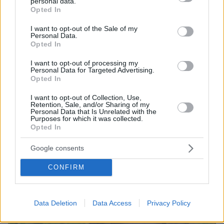
personal data.
grant or deny consent to Google and its third-party tags to
Opted In
use your data for below specified purposes in below Google
consent section.
I want to opt-out of the Sale of my
Personal Data.
Opted In
I want to opt-out of processing my
Personal Data for Targeted Advertising.
Opted In
I want to opt-out of Collection, Use,
06.08.2026, 12:10
Retention, Sale, and/or Sharing of my
Πήγαν να κλέψουν καλώδια στον Άγιο Στέφανο, ο
Personal Data that Is Unrelated with the
Purposes for which it was collected.
ένας έπαθε ηλεκτροπληξία και έπεσε από ύψος, οι
Opted In
δύο συνεργοί του τον παράτησαν νεκρό σε
αυτοκίνητο
Google consents
CONFIRM
Data Deletion
Data Access
Privacy Policy