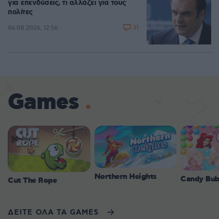
για επενδύσεις, τι αλλάζει για τους
πολίτες
31
06.08.2026, 12:56
Games
Northern Heights
Candy Bub
Cut The Rope
ΔΕΙΤΕ ΟΛΑ ΤΑ GAMES