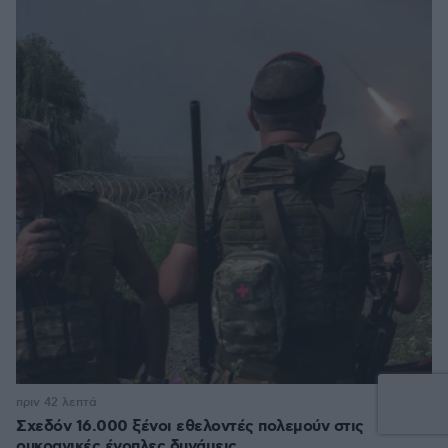
1
πριν 42 λεπτά
Σχεδόν 16.000 ξένοι εθελοντές πολεμούν στις
ουκρανικές ένοπλες δυνάμεις