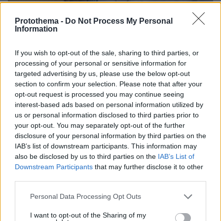
Protothema -
Do Not Process My Personal
Information
06.08.2026, 12:32
If you wish to opt-out of the sale, sharing to third parties, or
Η αποκαλυπτική κατάθεση της συζύγου του
processing of your personal or sensitive information for
Αφγανού: Πώς γνωρίσαμε τη Λίσα, γιατί
targeted advertising by us, please use the below opt-out
υποψιάστηκα ότι ήταν το πτώμα στη βαλίτσα
section to confirm your selection. Please note that after your
opt-out request is processed you may continue seeing
interest-based ads based on personal information utilized by
us or personal information disclosed to third parties prior to
your opt-out. You may separately opt-out of the further
disclosure of your personal information by third parties on the
IAB’s list of downstream participants. This information may
also be disclosed by us to third parties on the
IAB’s List of
Downstream Participants
that may further disclose it to other
third parties.
Please note that this website/app uses one or more Google
Personal Data Processing Opt Outs
services and may gather and store information including but
not limited to your visit or usage behaviour. You may click to
I want to opt-out of the Sharing of my