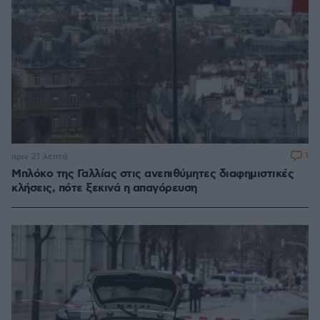
1
πριν 21 λεπτά
Μπλόκο της Γαλλίας στις ανεπιθύμητες διαφημιστικές
κλήσεις, πότε ξεκινά η απαγόρευση