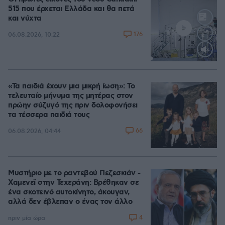
515 που έρχεται Ελλάδα και θα πετά
και νύχτα
176
06.08.2026, 10:22
Loaded
:
70.35%
«Τα παιδιά έχουν μια μικρή ίωση»: Το
τελευταίο μήνυμα της μητέρας στον
πρώην σύζυγό της πριν δολοφονήσει
τα τέσσερα παιδιά τους
66
06.08.2026, 04:44
Μυστήριο με το ραντεβού Πεζεσκιάν -
Χαμενεϊ στην Τεχεράνη: Βρέθηκαν σε
ένα σκοτεινό αυτοκίνητο, άκουγαν,
αλλά δεν έβλεπαν ο ένας τον άλλο
4
πριν μία ώρα