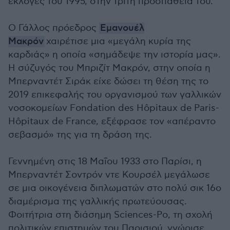
εκλογές του 1995, στην τρίτη προσπάθειά του.
Ο Γάλλος πρόεδρος
Εμανουέλ
Μακρόν
χαιρέτισε μια «μεγάλη κυρία της
καρδιάς» η οποία «σημάδεψε την ιστορία μας».
Η σύζυγός του Μπριζίτ Μακρόν, στην οποία η
Μπερναντέτ Σιράκ είχε δώσει τη θέση της το
2019 επικεφαλής του οργανισμού των γαλλικών
νοσοκομείων Fondation des Hôpitaux de Paris-
Hôpitaux de France, εξέφρασε τον «απέραντο
σεβασμό» της για τη δράση της.
Γεννημένη στις 18 Μαΐου 1933 στο Παρίσι, η
Μπερναντέτ Σοντρόν ντε Κουρσέλ μεγάλωσε
σε μια οικογένεια διπλωματών στο πολύ σικ 16ο
διαμέρισμα της γαλλικής πρωτεύουσας.
Φοιτήτρια στη διάσημη Sciences-Po, τη σχολή
πολιτικών επιστημών του Παρισιού, γνώρισε