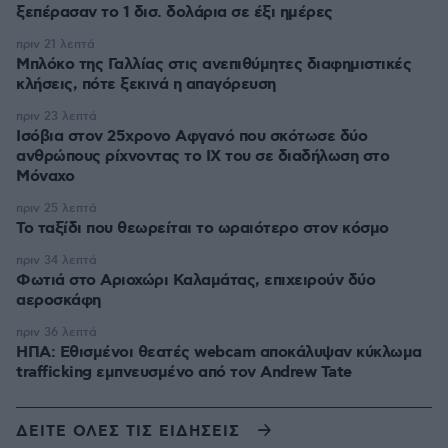
ξεπέρασαν το 1 δισ. δολάρια σε έξι ημέρες
πριν 21 λεπτά
Μπλόκο της Γαλλίας στις ανεπιθύμητες διαφημιστικές
κλήσεις, πότε ξεκινά η απαγόρευση
πριν 23 λεπτά
Ισόβια στον 25χρονο Αφγανό που σκότωσε δύο
ανθρώπους ρίχνοντας το ΙΧ του σε διαδήλωση στο
Μόναχο
πριν 25 λεπτά
Το ταξίδι που θεωρείται το ωραιότερο στον κόσμο
πριν 34 λεπτά
Φωτιά στο Αριοχώρι Καλαμάτας, επιχειρούν δύο
αεροσκάφη
πριν 36 λεπτά
ΗΠΑ: Εθισμένοι θεατές webcam αποκάλυψαν κύκλωμα
trafficking εμπνευσμένο από τον Andrew Tate
ΔΕΙΤΕ ΟΛΕΣ ΤΙΣ ΕΙΔΗΣΕΙΣ