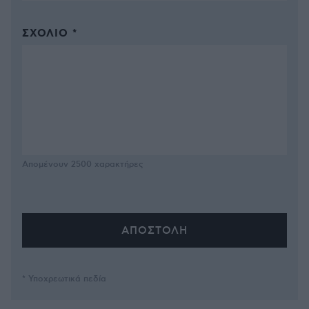
ΣΧΌΛΙΟ *
Απομένουν
2500
χαρακτήρες
* Υποχρεωτικά πεδία