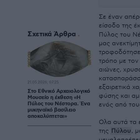
Σε έναν απέρ
είσοδο της έ
Σχετικά Άρθρα
Πύλος του Νέ
μας ανεκτίμη
τροφοδότησε 
τρόπο με τον
αιώνες, χρυσ
κατασπαράσσο
21.05.2026, 07:25
εξαιρετικά χ
Στο Εθνικό Αρχαιολογικό
φύσης και αμ
Μουσείο η έκθεση «Η
Πύλος του Νέστορα. Ένα
ενός από του
μυκηναϊκό βασίλειο
αποκαλύπτεται»
Ολα αυτά τα 
της
Πύλου
, 