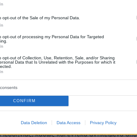
In
 βασιλείς αμέσως μετά τον Αγαμέμνονα. Η
ναστείας του αποτυπώνεται όχι μόνο στα έπη,
o opt-out of the Sale of my Personal Data.
υς μεταγενέστερους μύθους, όπως εκείνος τη
In
οία ενώθηκε με τον Ποσειδώνα και γέννησε το
to opt-out of processing my Personal Data for Targeted
ν Νηλέα, πρόγονο του Νέστορα. Ακόμη και ο
ing.
In
ρακλή
, που φέρεται να κατανίκησε τους
 Νέστορα, φανερώνει έμμεσα το μέγεθος και
o opt-out of Collection, Use, Retention, Sale, and/or Sharing
ersonal Data that Is Unrelated with the Purposes for which it
του μυκηναϊκού βασιλείου της Πύλου.
lected.
In
consents
καλύπτονται στην έκθεση «Η Πύλος του
α μυκηναϊκό βασίλειο αποκαλύπτεται», που
CONFIRM
ι στο Εθνικό Αρχαιολογικό Μουσείο. Η έκθεσ
 214 εντυπωσιακά ευρήματα -τα περισσότερα
Data Deletion
Data Access
Privacy Policy
ια πρώτη φορά- προερχόμενα από την Εφορεία
Μεσσηνίας, καθώς και έντεκα αντικείμενα από