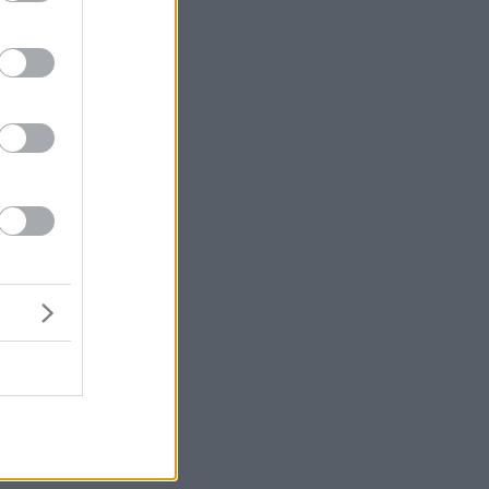
ς
ν
η