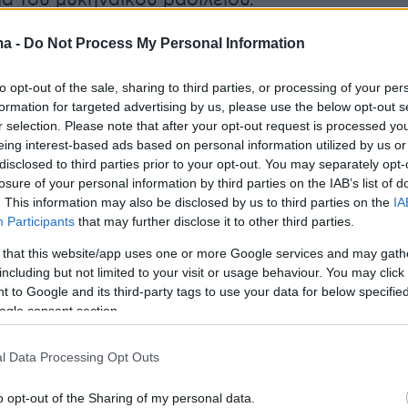
α του μυκηναϊκού βασιλείου.
ma -
Do Not Process My Personal Information
» βασιλιάς
to opt-out of the sale, sharing to third parties, or processing of your per
formation for targeted advertising by us, please use the below opt-out s
r selection. Please note that after your opt-out request is processed y
ούσει ωστόσο κανείς για τις ανασκαφές, τίποτ
eing interest-based ads based on personal information utilized by us or
disclosed to third parties prior to your opt-out. You may separately opt-
αι με την εμπειρία να βλέπει από κοντά αυτά 
losure of your personal information by third parties on the IAB’s list of
γματα πολιτισμού, που συνδέονται άμεσα με τ
. This information may also be disclosed by us to third parties on the
IA
κτόρου του Εγκλιανού από τον μακρινό 13ο
Participants
that may further disclose it to other third parties.
ν είναι τυχαίο ότι ο ομηρικός Νέστορας, ο
 that this website/app uses one or more Google services and may gath
σιλιάς, γιος του Νηλέα και μέλος της
including but not limited to your visit or usage behaviour. You may click 
 to Google and its third-party tags to use your data for below specifi
ων Νηλειδών, θεωρούνταν μία από τις
ogle consent section.
ες μορφές του μυκηναϊκού κόσμου.
l Data Processing Opt Outs
ον Ομηρο, είχε πρωταγωνιστικό ρόλο στην
ης
Τροίας
και συγκαταλεγόταν στους
o opt-out of the Sharing of my personal data.