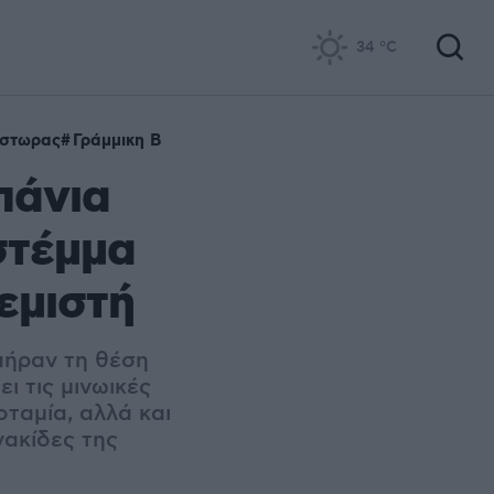
34
°C
έστωρας
Γράμμικη Β
πάνια
στέμμα
εμιστή
πήραν τη θέση
ι τις μινωικές
οταμία, αλλά και
ακίδες της