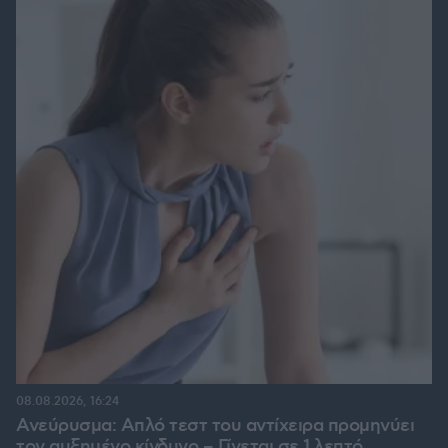
08.08.2026, 16:24
Ανεύρυσμα: Απλό τεστ του αντίχειρα προμηνύει
τον αυξημένο κίνδυνο – Γίνεται σε 1 λεπτό