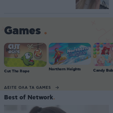
Games
Northern Heights
Candy Bub
Cut The Rope
ΔΕΙΤΕ ΟΛΑ ΤΑ GAMES
Best of Network