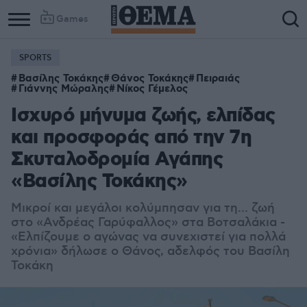
Games
SPORTS
Column
Column
Βασίλης Τοκάκης
Θάνος Τοκάκης
Πειραιάς
1
2
Γιάννης Μώραλης
Νίκος Γέμελος
Ισχυρό μήνυμα ζωής, ελπίδας
και προσφοράς από την 7η
Σκυταλοδρομία Αγάπης
«Βασίλης Τοκάκης»
Μικροί και μεγάλοι κολύμπησαν για τη... ζωή
στο «Ανδρέας Γαρύφαλλος» στα Βοτσαλάκια -
«Ελπίζουμε ο αγώνας να συνεχιστεί για πολλά
χρόνια» δήλωσε ο Θάνος, αδελφός του Βασίλη
Τοκάκη