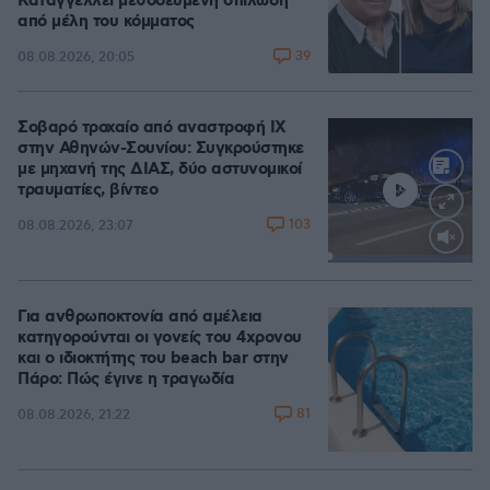
Καταγγέλλει μεθοδευμένη σπίλωση
από μέλη του κόμματος
39
08.08.2026, 20:05
Σοβαρό τροχαίο από αναστροφή ΙΧ
στην Αθηνών-Σουνίου: Συγκρούστηκε
με μηχανή της ΔΙΑΣ, δύο αστυνομικοί
τραυματίες, βίντεο
103
08.08.2026, 23:07
Loaded
:
100.00%
Για ανθρωποκτονία από αμέλεια
κατηγορούνται οι γονείς του 4χρονου
και ο ιδιοκτήτης του beach bar στην
Πάρο: Πώς έγινε η τραγωδία
81
08.08.2026, 21:22