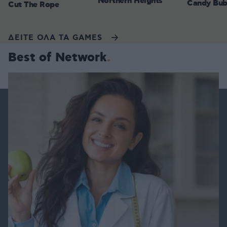
Northern Heights
Candy Bub
Cut The Rope
ΔΕΙΤΕ ΟΛΑ ΤΑ GAMES
Best of Network