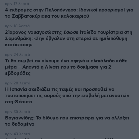
πριν 17 λεπτά
4 εκδρομές στην Πελοπόννησο: Ιδανικοί προορισμοί για
τα Σαββατοκύριακα του καλοκαιριού
πριν 18 λεπτά
21χρονος ναυαγοσώστης έσωσε Ιταλίδα τουρίστρια στη
Σαμοθράκη: «Την έβγαλαν στη στεριά σε ημιλιπόθυμη
κατάσταση»
πριν 24 λεπτά
Τι θα συμβεί αν πίνουμε ένα σφηνάκι ελαιόλαδο κάθε
μέρα – Απαντά η Λίνσει που το δοκίμασε για 2
εβδομάδες
πριν 28 λεπτά
Η Ισπανία σχεδιάζει τις ταφές και προσπαθεί να
ταυτοποιήσει τις σορούς από την εισβολή μεταναστών
στη Θέουτα
πριν 35 λεπτά
Βαγιαννίδης: Το δίδυμο που επιστρέφει για να αλλάξει
τα δεδομένα
πριν 43 λεπτά