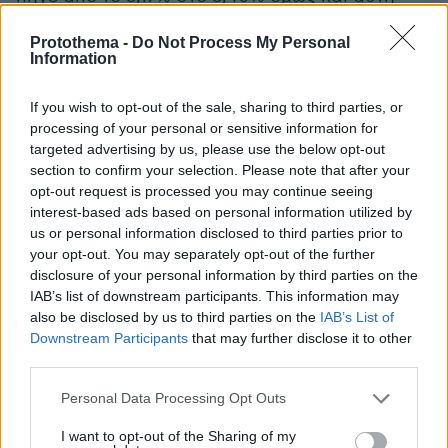
έχασε 30.000 ψήφους.
Protothema -
Do Not Process My Personal
Information
Δέκατο τρίτο, με βάση τα προαναφερόμενα η
αποχή προέρχεται από τη ΝΔ και τα κόμματα
If you wish to opt-out of the sale, sharing to third parties, or
της ευρύτερης κεντρο-αριστεράς. Και κανένα
processing of your personal or sensitive information for
targeted advertising by us, please use the below opt-out
δεν δικαιολογείται, ακόμη και αυτά που
section to confirm your selection. Please note that after your
αύξησαν λίγο (ΠΑΣΟΚ και Πλεύση Ελευθερίας)
opt-out request is processed you may continue seeing
ή περισσότερο (ΚΚΕ) το ποσοστό τους να
interest-based ads based on personal information utilized by
υποστηρίξει ότι κέρδισε. Μόνα κερδισμένα
us or personal information disclosed to third parties prior to
your opt-out. You may separately opt-out of the further
είναι τα δεξιότερα της ΝΔ κόμματα, τα οποία
disclosure of your personal information by third parties on the
δεν έχασαν ψήφους, αλλά κατάφεραν να
IAB’s list of downstream participants. This information may
(δια)μοιράσουν τα «ιμάτια» των Σπαρτιατών.
also be disclosed by us to third parties on the
IAB’s List of
Περισσότερον ωφελημένος ο Βελόπουλος που
Downstream Participants
that may further disclose it to other
πήρε τη μερίδα του λέοντος. Οι ψήφοι του
third parties.
αυξήθηκαν κατά 138.000 με αποτέλεσμα από
Please note that this website/app uses one or more Google
Personal Data Processing Opt Outs
το 4,44% να φτάσει στο 9,3%. Η Λατινοπούλου
services and may gather and store information including but
not limited to your visit or usage behaviour. You may click to
I want to opt-out of the Sharing of my
κέρδισε σχεδόν 100.000 ψήφους αφού από τις