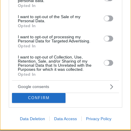
personal data.
grant or deny consent to Google and its third-party tags to
22.347, που πήρε στις τελευταίες βουλευτικές
Opted In
use your data for below specified purposes in below Google
εκλογές, ξεπέρασε τις 120.000 στις
consent section.
I want to opt-out of the Sale of my
ευρωεκλογές και από το 0,43% έφτασε στο
Personal Data.
Opted In
3,04%. Ο Εμφιετζόγλου διπλασίασε τις ψήφους
του. Από τις 25.856 και ποσοστό 0.50% πήγε
I want to opt-out of processing my
Personal Data for Targeted Advertising.
στις 56.100 με το ποσοστό του να σκαρφαλώνει
Opted In
στο 1,41%.
I want to opt-out of Collection, Use,
Retention, Sale, and/or Sharing of my
Δέκατο τέταρτο, οι εκλογές εκτός
Personal Data that Is Unrelated with the
Purposes for which it was collected.
συγκλονιστικού απροόπτου θα γίνουν σε τρία
Opted In
χρόνια. Τα αποτελέσματα των ευρωεκλογών
Google consents
δεν προοιωνίζονται εύκρατο κλίμα για την
κυβέρνηση και ενδεχομένως, μετά το θέρος, να
CONFIRM
έχουμε παρατεταμένο πολιτικό καύσωνα αφού
το πιθανότερο είναι πως τα κόμματα της
αντιπολίτευσης όσο δεν θα τα βρίσκουν μεταξύ
Data Deletion
Data Access
Privacy Policy
τους τόσο θα ανεβάζουν τους τόνους της