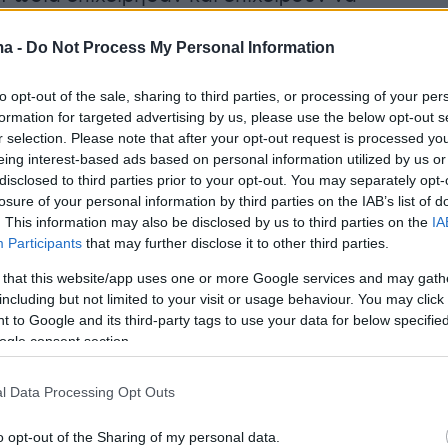
ν τα Σκόπια «προγεφύρωμά» τους στα
ma -
Do Not Process My Personal Information
λκάνια, «τορπιλίζοντας» συστηματικά κάθε
 εξεύρεσης λύσης με την Ελλάδα. Το μεν
to opt-out of the sale, sharing to third parties, or processing of your per
ια να μην ενταχθεί το κράτος αυτό στο ΝΑΤΟ
formation for targeted advertising by us, please use the below opt-out s
ωπαϊκή Ένωση, ώστε να περιέλθει στην
r selection. Please note that after your opt-out request is processed y
eing interest-based ads based on personal information utilized by us or
ρροή του, η δε Άγκυρα, προκειμένου να
disclosed to third parties prior to your opt-out. You may separately opt-
σταθές κι έτσι να γίνεται ευκολότερα
losure of your personal information by third parties on the IAB’s list of
 «προστασία» που του παρέχει.
. This information may also be disclosed by us to third parties on the
IA
Participants
that may further disclose it to other third parties.
 that this website/app uses one or more Google services and may gath
including but not limited to your visit or usage behaviour. You may click 
 to Google and its third-party tags to use your data for below specifi
 επιχείρημα ότι «η Μακεδονία είναι μία και
ogle consent section.
ική» έχει καταρριφθεί προ πολλού, καθώς είναι
κτό ότι η γεωγραφική περιοχή της
l Data Processing Opt Outs
έχει εδώ και έναν αιώνα διαμοιραστεί
τρεις χώρες. Κατά συνέπεια, εξυπακούεται ότ
o opt-out of the Sharing of my personal data.