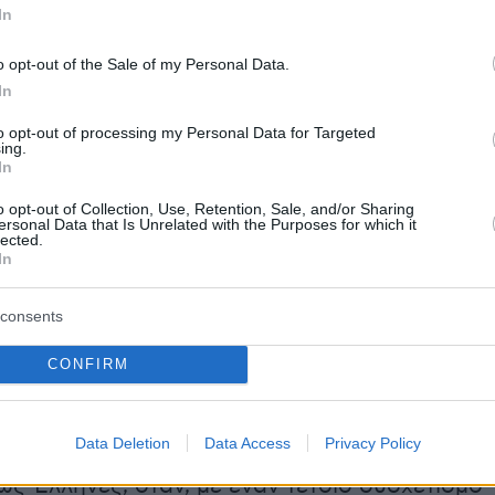
In
φικτό να εξαλειφθεί και ο επισήμως
ύμενος, εδώ και 70 χρόνια, όρος
o opt-out of the Sale of my Personal Data.
» και «Μακεδόνες» για την ονομασία του
In
 των κατοίκων του. Εξίσου έωλο είναι και το
to opt-out of processing my Personal Data for Targeted
ότι το γειτονικό κράτος μπορεί να καταστεί
ing.
In
την Ελλάδα.
o opt-out of Collection, Use, Retention, Sale, and/or Sharing
ersonal Data that Is Unrelated with the Purposes for which it
σιν αυτού, αξίζει να κάνουμε μία σύντομη
lected.
In
ους στρατιωτικούς συσχετισμούς Ελλάδας κα
νοπλες Δυνάμεις της γείτονος αποτελούνται
consents
νδρες έναντι 161.000 της χώρας μας. Τα
έτουν 12 μαχητικά αεροσκάφη, έναντι 270 της
CONFIRM
θώς και 31 τεθωρακισμένα έναντι 1.345 της
υτρωτισμός και επεκτατικές βλέψεις, είπατε;
Data Deletion
Data Access
Privacy Policy
ύμε τους εαυτούς μας και την ιστορική μας
ς Έλληνες, όταν, με έναν τέτοιο συσχετισμό