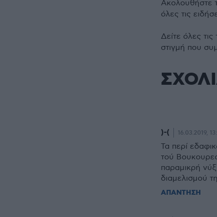
Ακολουθήστε 
όλες τις ειδήσ
Δείτε όλες τις
στιγμή που συ
ΣΧΟΛ
)-(
16.03.2019, 13
Τα περί εδαφι
τού Βουκουρεστ
παραμικρή νύξ
διαμελισμού τη
ΑΠΑΝΤΗΣΗ