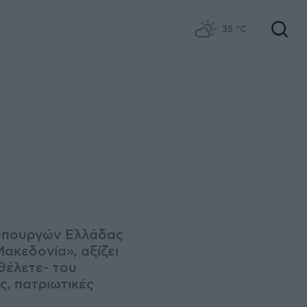
35
°C
θυπουργών Ελλάδας
ακεδονία», αξίζει
θέλετε- του
ς, πατριωτικές