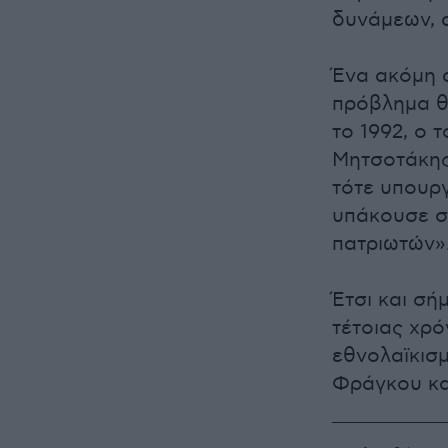
δυνάμεων, α
Ένα ακόμη α
πρόβλημα θα
το 1992, ο
Μητσοτάκης
τότε υπουρ
υπάκουσε σ
πατριωτών»
Έτσι και σή
τέτοιας χρό
εθνολαϊκισ
Φράγκου και