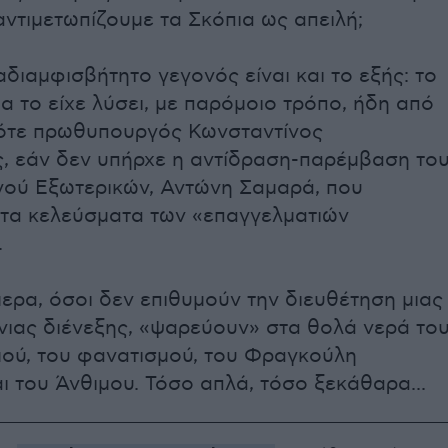
ντιμετωπίζουμε τα Σκόπια ως απειλή;
διαμφισβήτητο γεγονός είναι και το εξής: το
 το είχε λύσει, με παρόμοιο τρόπο, ήδη από
 τότε πρωθυπουργός Κωνσταντίνος
, εάν δεν υπήρχε η αντίδραση-παρέμβαση το
γού Εξωτερικών, Αντώνη Σαμαρά, που
τα κελεύσματα των «επαγγελματιών
.
μερα, όσοι δεν επιθυμούν την διευθέτηση μιας
νιας διένεξης, «ψαρεύουν» στα θολά νερά το
μού, του φανατισμού, του Φραγκούλη
 του Άνθιμου. Τόσο απλά, τόσο ξεκάθαρα...