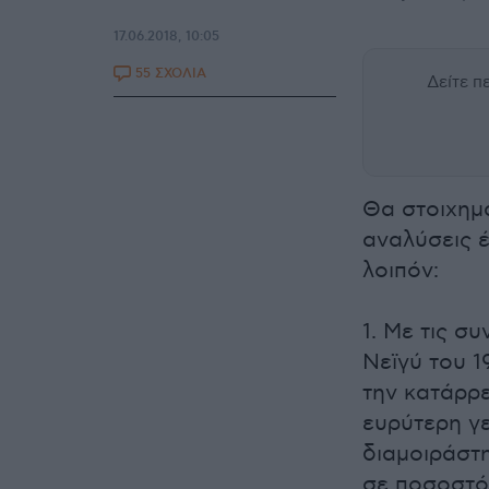
17.06.2018, 10:05
55 ΣΧΟΛΙΑ
Δείτε 
Θα στοιχημά
αναλύσεις έ
λοιπόν:
1. Με τις σ
Νεϊγύ του 1
την κατάρρ
ευρύτερη γ
διαμοιράστ
σε ποσοστό,