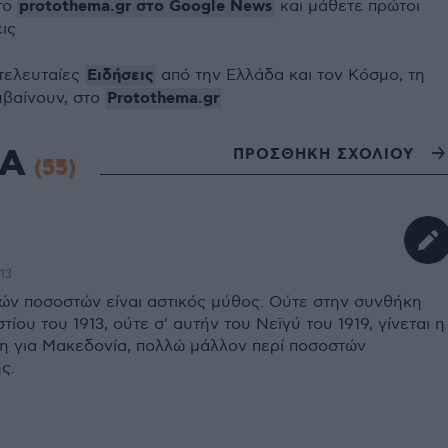
protothema.gr στο Google News
το
και μάθετε πρώτοι
εις
Ειδήσεις
 τελευταίες
από την Ελλάδα και τον Κόσμο, τη
Protothema.gr
μβαίνουν, στο
ΙΑ
ΠΡΟΣΘΗΚΗ ΣΧΟΛΙΟΥ
(55)
:13
κών ποσοστών είναι αστικός μύθος. Ούτε στην συνθήκη
ίου του 1913, ούτε σ' αυτήν του Νεϊγύ του 1919, γίνεται η
η για Μακεδονία, πολλώ μάλλον περί ποσοστών
ς.