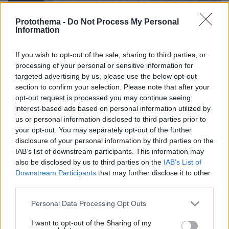
08.08.2026, 21:43
Protothema -
Do Not Process My Personal
Χόρχε Μέσι: Ο εργάτης από το Ροσάριο που πήρε
Information
τον 13χρονο Λιονέλ από το χέρι και άλλαξε την
ιστορία του ποδοσφαίρου με μια υπογραφή σε...
If you wish to opt-out of the sale, sharing to third parties, or
χαρτοπετσέτα
processing of your personal or sensitive information for
targeted advertising by us, please use the below opt-out
section to confirm your selection. Please note that after your
opt-out request is processed you may continue seeing
interest-based ads based on personal information utilized by
us or personal information disclosed to third parties prior to
your opt-out. You may separately opt-out of the further
disclosure of your personal information by third parties on the
IAB’s list of downstream participants. This information may
also be disclosed by us to third parties on the
IAB’s List of
Downstream Participants
that may further disclose it to other
third parties.
Please note that this website/app uses one or more Google
Personal Data Processing Opt Outs
services and may gather and store information including but
not limited to your visit or usage behaviour. You may click to
I want to opt-out of the Sharing of my