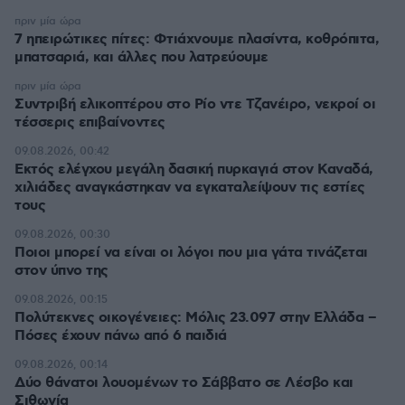
πριν μία ώρα
7 ηπειρώτικες πίτες: Φτιάχνουμε πλασίντα, κοθρόπιτα,
μπατσαριά, και άλλες που λατρεύουμε
πριν μία ώρα
Συντριβή ελικοπτέρου στο Ρίο ντε Τζανέιρο, νεκροί οι
τέσσερις επιβαίνοντες
09.08.2026, 00:42
Εκτός ελέγχου μεγάλη δασική πυρκαγιά στον Καναδά,
χιλιάδες αναγκάστηκαν να εγκαταλείψουν τις εστίες
τους
09.08.2026, 00:30
Ποιοι μπορεί να είναι οι λόγοι που μια γάτα τινάζεται
στον ύπνο της
09.08.2026, 00:15
Πολύτεκνες οικογένειες: Μόλις 23.097 στην Ελλάδα –
Πόσες έχουν πάνω από 6 παιδιά
09.08.2026, 00:14
Δύο θάνατοι λουομένων το Σάββατο σε Λέσβο και
Σιθωνία