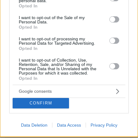
personal data.
grant or deny consent to Google and its third-party tags to
Opted In
use your data for below specified purposes in below Google
consent section.
I want to opt-out of the Sale of my
Personal Data.
Opted In
I want to opt-out of processing my
Personal Data for Targeted Advertising.
Opted In
08.08.2026, 18:48
Εγκαταλείπει το κόμμα Καρυστιανού και ο
I want to opt-out of Collection, Use,
επιχειρηματίας Νίκος Μπρουτζάκης: Καταγγέλλει
Retention, Sale, and/or Sharing of my
Personal Data that Is Unrelated with the
κλειστή κάστα, «λένε προδότες και πληρωμένους
Purposes for which it was collected.
όσους αποχωρούν»
Opted In
Google consents
Σοβαρό τροχαίο από αναστροφή ΙΧ
στην Αθηνών-Σουνίου: Συγκρούστηκε
CONFIRM
με μηχανή της ΔΙΑΣ, δύο αστυνομικοί
τραυματίες, βίντεο
86
08.08.2026, 23:07
Data Deletion
Data Access
Privacy Policy
Loaded
:
100.00%