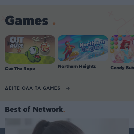
Games
Northern Heights
Candy Bub
Cut The Rope
ΔΕΙΤΕ ΟΛΑ ΤΑ GAMES
Best of Network