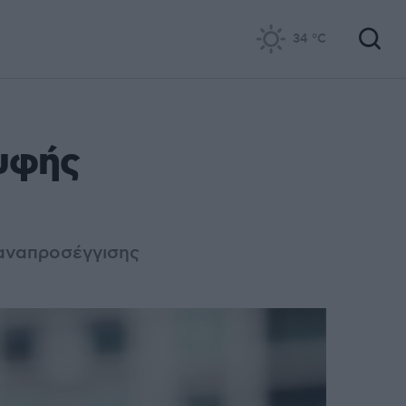
34
°C
ρυφής
παναπροσέγγισης