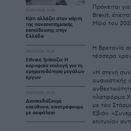
Πρόκειται γι
03.08.2026, 11:06
Brexit, έπει
Κάτι αλλάζει στον χάρτη
Μάιο του 202
της πανεπιστημιακής
εκπαίδευσης στην
Ελλάδα
Η Βρετανία α
30.07.2026, 15:25
τέσσερα χρόν
Εθνική Τράπεζα: Η
κορυφαία επιλογή για τη
χρηματοδότηση μεγάλων
«Η στενή συν
έργων
ουσιαστικής 
ανθεκτικότητ
29.07.2026, 09:39
πλατφόρμα Χ 
Διασκεδάζουμε
με τον Στάρμ
υπεύθυνα, επιστρέφουμε
με ασφάλεια
Εβιάν. «Συνε
επιτυχία» αυ