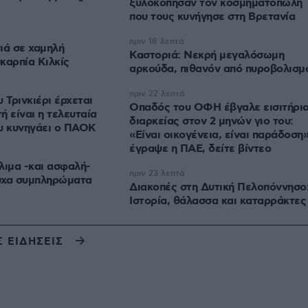
ξυλοκόπησαν τον κοσμηματοπώλη
που τους κυνήγησε στη Βρετανία
πριν 18 λεπτά
ιά σε χαμηλή
Καστοριά: Νεκρή μεγαλόσωμη
καρπία Κιλκίς
αρκούδα, πιθανόν από πυροβολισμ
πριν 22 λεπτά
 Τρινκιέρι έρχεται
Οπαδός του ΟΦΗ έβγαλε εισιτήρι
ή είναι η τελευταία
διαρκείας στον 2 μηνών γιο του:
υ κυνηγάει ο ΠΑΟΚ
«Είναι οικογένεια, είναι παράδοση»
έγραψε η ΠΑΕ, δείτε βίντεο
λιμα -και ασφαλή-
πριν 23 λεπτά
ούχα συμπληρώματα
Διακοπές στη Δυτική Πελοπόννησο
Ιστορία, θάλασσα και καταρράκτες
Σ ΕΙΔΗΣΕΙΣ