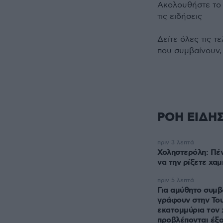
Ακολουθήστε τ
τις ειδήσεις
Δείτε όλες τις τ
που συμβαίνουν,
ΡΟΗ ΕΙΔΗ
πριν 3 λεπτά
Χοληστερόλη: Πέν
να την ρίξετε χα
πριν 5 λεπτά
Για αμύθητο συμβ
γράφουν στην Του
εκατομμύρια τον 
προβλέπονται έξ