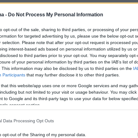
sion with Prime Minister
@Keir_Starmer
.
ma -
Do Not Process My Personal Information
 cooperation is essential for our shared European
to opt-out of the sale, sharing to third parties, or processing of your per
silience, and prosperity. We are working closely
formation for targeted advertising by us, please use the below opt-out s
 make our upcoming second Summit in Brussels on 
r selection. Please note that after your opt-out request is processed y
ess.
pic.twitter.com/tcbgxpTfqS
eing interest-based ads based on personal information utilized by us or
disclosed to third parties prior to your opt-out. You may separately opt-
 Costa (@eucopresident)
June 16, 2026
losure of your personal information by third parties on the IAB’s list of
. This information may also be disclosed by us to third parties on the
IA
Participants
that may further disclose it to other third parties.
 that this website/app uses one or more Google services and may gath
 των Εργατικών τηρεί την υπόσχεση να
including but not limited to your visit or usage behaviour. You may click 
 to Google and its third-party tags to use your data for below specifi
 σχέση μας (με την ΕΕ) και να ξαναβάλει τη
ogle consent section.
ν καρδιά της Ευρώπης. Μαζί, θα
υμε το κόστος διαβίωσης, θα δώσουμε ώθηση
l Data Processing Opt Outs
ργασίας και θα δημιουργήσουμε ευκαιρίες για
o opt-out of the Sharing of my personal data.
 διαβεβαίωσε από την πλευρά του ο Βρετανός