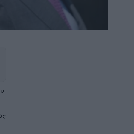
ου
ός