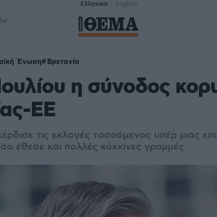
Ελληνικά
English
δα
αϊκή Ένωση
Βρετανία
 Ιουλίου η σύνοδος κο
ίας-ΕΕ
κέρδισε τις εκλογές τασσόμενος υπέρ μιας ε
όσο έθεσε και πολλές κόκκινες γραμμές