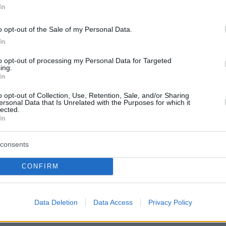
In
ς.
o opt-out of the Sale of my Personal Data.
τάρμερ κέρδισε τις εκλογές τασσόμενος υπέρ
In
οσέγγισης με την ΕΕ, ωστόσο
έθεσε και πολλ
to opt-out of processing my Personal Data for Targeted
αμμές
: το Λονδίνο δεν θα επιστρέψει στην
ing.
In
 την τελωνειακή ένωση, ούτε θα επιτρέψει την
ακίνηση.
o opt-out of Collection, Use, Retention, Sale, and/or Sharing
ersonal Data that Is Unrelated with the Purposes for which it
lected.
In
 ότι θέλει να γίνει ένα
«μεγάλο άλμα»
προς τα
ύνοδο κορυφής του Ιουλίου, σε τομείς όπως τ
consents
μυνα και η συνεργασία για την ασφάλεια. Η
υ θέλει επίσης να συνεργαστεί στενότερα με
CONFIRM
ματα όπως είναι οι δασμοί στον χάλυβα, η
 οι προδιαγραφές των τροφίμων.
Data Deletion
Data Access
Privacy Policy