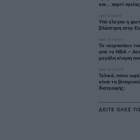
και... χαρτί υγείας
πριν 6 λεπτά
Υπό έλεγχο η φωτ
βλάστηση στην Ευ
πριν 12 λεπτά
Το «κερασάκι» του
από το NBA – Αυτ
μεγάλη κίνηση πο
πριν 13 λεπτά
Τελικά, πόσο ωφέ
είναι τα βιταμιν
διατροφής;
ΔΕΙΤΕ ΟΛΕΣ ΤΙ