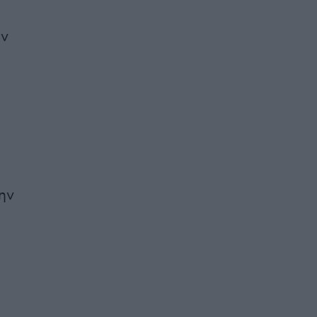
ον
ην
ε