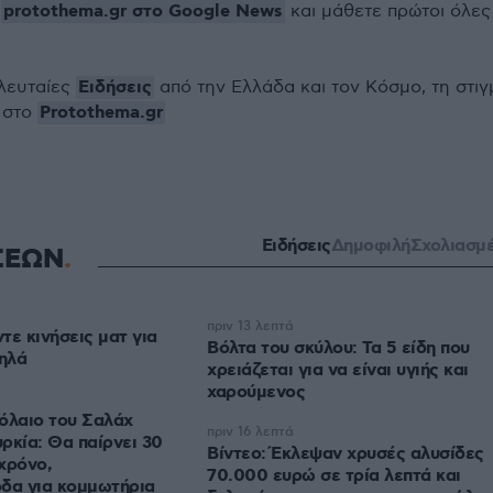
protothema.gr στο Google News
ο
και μάθετε πρώτοι όλες
Ειδήσεις
ελευταίες
από την Ελλάδα και τον Κόσμο, τη στιγ
Protothema.gr
 στο
Ειδήσεις
Δημοφιλή
Σχολιασμ
ΣΕΩΝ
πριν 13 λεπτά
τε κινήσεις ματ για
Βόλτα του σκύλου: Τα 5 είδη που
μηλά
χρειάζεται για να είναι υγιής και
χαρούμενος
όλαιο του Σαλάχ
πριν 16 λεπτά
ρκία: Θα παίρνει 30
Βίντεο: Έκλεψαν χρυσές αλυσίδες
χρόνο,
70.000 ευρώ σε τρία λεπτά και
οδα για κομμωτήρια