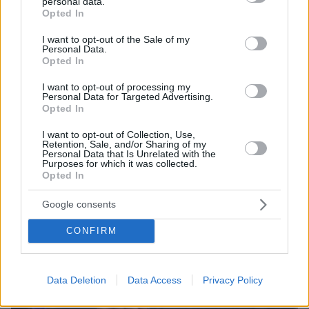
personal data.
Thema Insights
grant or deny consent to Google and its third-party tags to
Opted In
use your data for below specified purposes in below Google
consent section.
I want to opt-out of the Sale of my
Personal Data.
Opted In
I want to opt-out of processing my
Personal Data for Targeted Advertising.
Opted In
I want to opt-out of Collection, Use,
Retention, Sale, and/or Sharing of my
Personal Data that Is Unrelated with the
Purposes for which it was collected.
Opted In
Google consents
CONFIRM
Data Deletion
Data Access
Privacy Policy