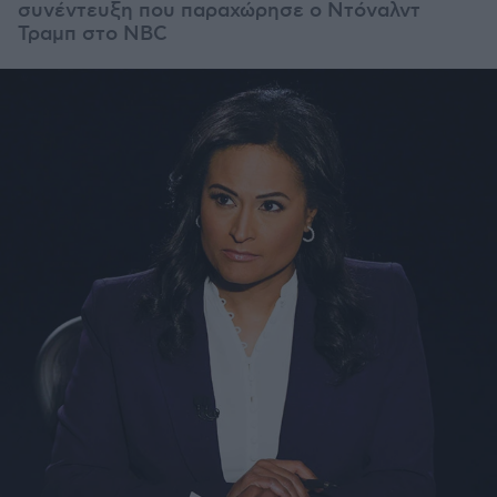
συνέντευξη που παραχώρησε ο Ντόναλντ
Τραμπ στο NBC