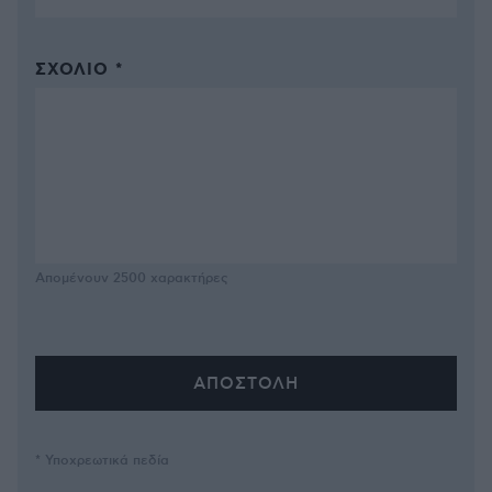
ΣΧΌΛΙΟ *
Απομένουν
2500
χαρακτήρες
* Υποχρεωτικά πεδία