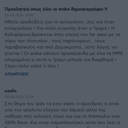
Προκλητική όπως όλοι οι woke δημοσιογράφοι !!
08.06.2026, 13:02
Ήθελε αποδείξεις για το αυτονόητο , λες και ήταν
εισαγγελέας ! Και πολύ ευγενής ήταν ο Τραμπ ! Η
Καλιφόρνια βρίσκεται στην εποχή του far west με το
νόμο των πλουσίων , τους παράνομους , τους
παραβατικούς και από Δημοκρατία , ούτε λόγος να
γίνεται ! Οι woke κάνουν προπαγάνδα με όλα τα ΜΜΕ
πληρωμένα γι αυτό ο Τραμπ μίλησε για διαφθορά !
Ξέρει πολύ καλά τι λέει !
ΑΠΑΝΤΗΣΗ
soulis
08.06.2026, 12:34
Στο θεμα του Ιραν τα εχει χασει ο προεδρος η ειναι
υπο τον απολυτο ελεγχο του Ισραηλ αλλα της
νοθειας στις εκλογες οπως και για το Καπιτωλιο εχει
100% δικιο .Και ειναι παραπλανητικο αυτο που λεει η