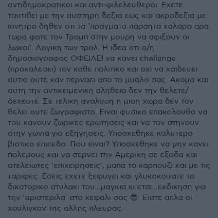
αντιδημοκρατικοι και αντι-φιλελευθεροι. Εχετε
ταυτιθει με την αυστηρη δεξια εως και ακροδεξια με
κινητρο δηθεν οτι τα 'πραγματα παραητα χαλαρα αρα
τωρα φατε τον Τραμπ στην μουρη να σφιξουν οι
λωκοι'. Λογικη των τρολ. Η ιδεα οτι ο/η
δημοσιογραφος ΟΦΕΙΛΕΙ να κανει challenge
(προκαλεσει) τον καθε πολιτικο και οχι να χαιδευει
αυτια ουτε καν περναει απο το μυαλο σας. Ακομα και
αυτη την αντικειμενικη αληθεια δεν την θελετε/
δεχεστε. Σε τελικη αναλυση η μιση χωρα δεν τον
θελει ουτε ζωγραφιστο. Ειναι φυσικο επακολουθο να
του κανουν ζωρικες ερωτησεις και να τον στηνουν
στην γωνια για εξηγησεις. Υποσχεθηκε καλυτερο
βιοτικο επιπεδο. Που ειναι? Υποσχεθηκε να μην κανει
πολεμους και να σερνει την Αμερικη σε εξοδα και
ατελειωτες 'επιχειρησεις', μαπα το καρπουζι και με τις
ταριφες. Εσεις εχετε ξεφυγει και γλυκοκοιτατε το
δικατορικο στυλακι του...μαγκια κι ετσι...εκδικηση για
την 'αριστεριλα' στο κεφαλι σας 😎. Ειστε απλα οι
χουλιγκαν της αλλης πλευρας.