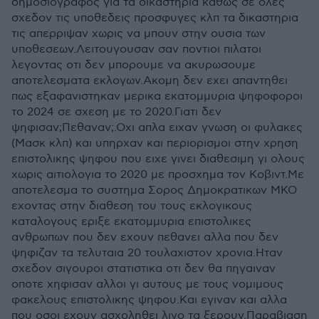
δημοσιογραφος για τα δικαστηρια καθως σε ολες
σχεδον τις υποθεδεις προσφυγες κλπ τα δικαστηρια
τις απερριψαν χωρις να μπουν στην ουσια των
υποθεσεων.Λειτουγουσαν σαν ποντιοι πιλατοι
λεγοντας οτι δεν μπορουμε να ακυρωσουμε
αποτελεσματα εκλογων.Ακομη δεν εχει απαντηθει
πως εξαφανιστηκαν μερικα εκατομμυρια ψηφοφοροι
το 2024 σε σχεση με το 2020.Γιατι δεν
ψηφισαν;Πεθαναν;.Οχι απλα ειχαν γνωση οι φυλακες
(Μασκ κλπ) και υπηρχαν και περιορισμοι στην χρηση
επιστολικης ψηφου που ειχε γινει διαθεσιμη γι ολους
χωρις αιτιολογια το 2020 με προσχημα τον Κοβιντ.Με
αποτελεσμα το συστημα Σορος Δημοκρατικων ΜΚΟ
εχοντας στην διαθεση του τους εκλογικους
καταλογους εριξε εκατομμυρια επιστολικες
ανθρωπων που δεν εχουν πεθανει αλλα που δεν
ψηφιζαν τα τελυταια 20 τουλαχιστον χρονια.Ηταν
σχεδον σιγουροι στατιστικα οτι δεν θα πηγαιναν
οποτε χηφισαν αλλοι γι αυτους με τους νομιμους
φακελους επιστολικης ψηφου.Και εγιναν και αλλα
που οσοι εχουν ασχοληθει λιγο τα ξερουν.Παραβιαση