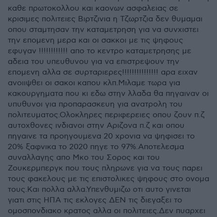
καθε πρωτοκολλου και καονων ασφαλειας σε
κρισιμες πολιτειες Βιρτζινια η Τζωρτζια δεν θυμαμαι
οπου σταμτησαν την καταμετρηση για να συνχιστει
την επομενη μερα και οι σακκοι με τις ψηφους
εφυγαν !!!!!!!!!!!! απο το κεντρο καταμετρησης με
αδεια του υπευθυνου για να επιστρεψουν την
επομενη αλλα σε συρταριερες!!!!!!!!!!!!!!! αρα ειχαν
ανοιιψθει οι σακοι καπου κλπ.Μιλαμε τωρα για
κακουργηματα που κι εδω στην λλαδα θα πηγαιναν οι
υπυθυνοι για προπαρασκευη για ανατρολη του
πολιτευματος.Ολοκληρες περιφερειες οπου ζουν π.ζ
αυτοχθονες ινδιανοι στην Αριζονα π.ζ και οπου
πηγαινε τα προηγουμενα 20 χρονια να ψηφισει το
20% ξαφνικα το 2020 πηγε το 97%.Αποτελεσμα
συναλλαγης απο Μκο του Σορος και του
Ζουκερμπεργκ που τους πληρωνε για να τους παρει
τους φακελους με τις επιστολικες ψηφους στο ονομα
τους.Και πολλα αλλα.Υπενθυμιζω οτι αυτο γινεται
γιατι στις ΗΠΑ τις εκλογες ΔΕΝ τις διεγαξει το
ομοσπονδιακο κρατος αλλα οι πολιτειες.Δεν πυαρχει