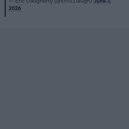
— Eric Daugherty (@EricLDaugh)
June 7,
2026