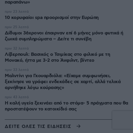
παραπάνω»
πριν 23 λεπτά
10 κορυφαίοι spa προορισμοί στην Ευρώπη
πριν 25 λεπτά
Δίδυμοι 36χρονοι έπαιρναν επί 6 μήνες μόνο φυτικά ή
ζωικά συμπληρώματα – Δείτε τι συνέβη
πριν 32 λεπτά
Λίβερπουλ: Βασικός ο Τσιμίκας στο φιλικό με τη
Μονακό, ήττα με 3-2 στο Άνφιλντ, βίντεο
πριν 33 λεπτά
Μαλντίνι για Γκουαρδιόλα: «Είχαμε συμφωνήσει,
ξεκίνησε να γράφει ενδεκάδες σε χαρτί, αλλά τελικά
αρνήθηκε λόγω κούρασης»
πριν 43 λεπτά
Η καλή υγεία ξεκινάει από το στόμα- 5 πράγματα που θα
προστατέψουν το κατοικίδιό σας
ΔΕΙΤΕ ΟΛΕΣ ΤΙΣ ΕΙΔΗΣΕΙΣ