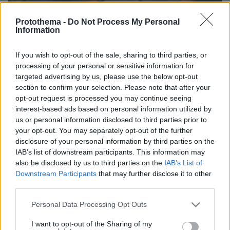
Protothema -
Do Not Process My Personal
Information
If you wish to opt-out of the sale, sharing to third parties, or
processing of your personal or sensitive information for
targeted advertising by us, please use the below opt-out
section to confirm your selection. Please note that after your
opt-out request is processed you may continue seeing
interest-based ads based on personal information utilized by
us or personal information disclosed to third parties prior to
your opt-out. You may separately opt-out of the further
disclosure of your personal information by third parties on the
IAB’s list of downstream participants. This information may
also be disclosed by us to third parties on the
IAB’s List of
Downstream Participants
that may further disclose it to other
07.06.2026, 21:44
third parties.
«Είτε είσαι ηλίθια είτε διεφθαρμένη»: Ο Τραμπ επιτέθηκε σε
δημοσιογράφο του NBC και διέκοψε συνέντευξη, δείτε
Please note that this website/app uses one or more Google
βίντεο
Personal Data Processing Opt Outs
services and may gather and store information including but
not limited to your visit or usage behaviour. You may click to
I want to opt-out of the Sharing of my