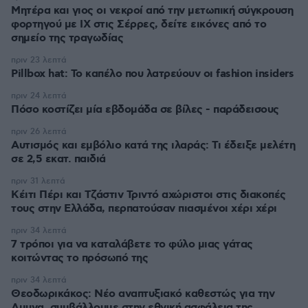
Μητέρα και γιος οι νεκροί από την μετωπική σύγκρουση
φορτηγού με ΙΧ στις Σέρρες, δείτε εικόνες από το
σημείο της τραγωδίας
πριν 23 λεπτά
Pillbox hat: Το καπέλο που λατρεύουν οι fashion insiders
πριν 24 λεπτά
Πόσο κοστίζει μία εβδομάδα σε βίλες - παράδεισους
πριν 26 λεπτά
Αυτισμός και εμβόλιο κατά της ιλαράς: Τι έδειξε μελέτη
σε 2,5 εκατ. παιδιά
πριν 31 λεπτά
Κέιτι Πέρι και Τζάστιν Τριντό αχώριστοι στις διακοπές
τους στην Ελλάδα, περπατούσαν πιασμένοι χέρι χέρι
πριν 34 λεπτά
7 τρόποι για να καταλάβετε το φύλο μιας γάτας
κοιτώντας το πρόσωπό της
πριν 34 λεπτά
Θεοδωρικάκος: Νέο αναπτυξιακό καθεστώς για την
Αμυνα, συμβάλλουμε στην εθνική ασφάλεια της