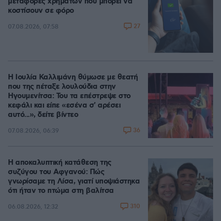
μεταφορές χρημάτων που μπορεί να
κοστίσουν σε φόρο
27
07.08.2026, 07:58
Η Ιουλία Καλλιμάνη θύμωσε με θεατή
που της πέταξε λουλούδια στην
Ηγουμενίτσα: Του τα επέστρεψε στο
κεφάλι και είπε «εσένα σ' αρέσει
αυτό...», δείτε βίντεο
36
07.08.2026, 06:39
Η αποκαλυπτική κατάθεση της
συζύγου του Αφγανού: Πώς
γνωρίσαμε τη Λίσα, γιατί υποψιάστηκα
ότι ήταν το πτώμα στη βαλίτσα
310
06.08.2026, 12:32