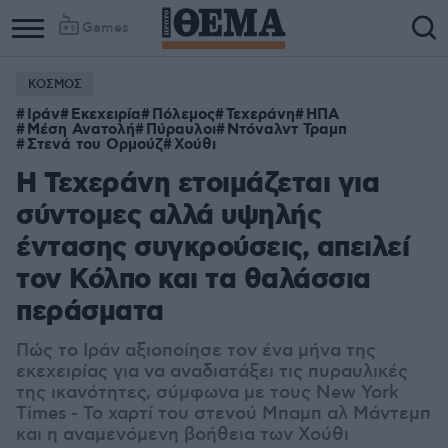
Games
ΚΟΣΜΟΣ
Ιράν
Εκεχειρία
Πόλεμος
Τεχεράνη
ΗΠΑ
Μέση Ανατολή
Πύραυλοι
Ντόναλντ Τραμπ
Στενά του Ορμούζ
Χούθι
Η Τεχεράνη ετοιμάζεται για
σύντομες αλλά υψηλής
έντασης συγκρούσεις, απειλεί
τον Κόλπο και τα θαλάσσια
περάσματα
Πώς το Ιράν αξιοποίησε τον ένα μήνα της
εκεχειρίας για να αναδιατάξει τις πυραυλικές
της ικανότητες, σύμφωνα με τους New York
Times - Το χαρτί του στενού Μπαμπ αλ Μάντεμπ
και η αναμενόμενη βοήθεια των Χούθι