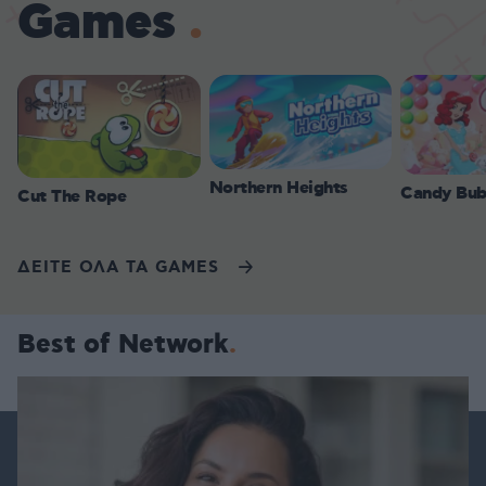
Games
Northern Heights
Candy Bub
Cut The Rope
ΔΕΙΤΕ ΟΛΑ ΤΑ GAMES
Best of Network