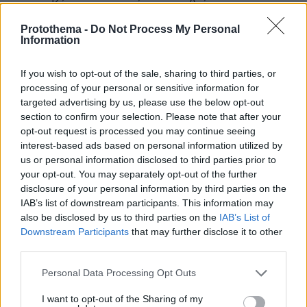
και τον Κόσμο, τη στιγμή που συμβαίνουν, στο
Protothema.gr
Protothema -
Do Not Process My Personal
Information
Σχετικά Άρθρα
If you wish to opt-out of the sale, sharing to third parties, or
processing of your personal or sensitive information for
targeted advertising by us, please use the below opt-out
section to confirm your selection. Please note that after your
opt-out request is processed you may continue seeing
interest-based ads based on personal information utilized by
us or personal information disclosed to third parties prior to
your opt-out. You may separately opt-out of the further
disclosure of your personal information by third parties on the
IAB’s list of downstream participants. This information may
also be disclosed by us to third parties on the
IAB’s List of
Downstream Participants
that may further disclose it to other
third parties.
Please note that this website/app uses one or more Google
Personal Data Processing Opt Outs
services and may gather and store information including but
not limited to your visit or usage behaviour. You may click to
I want to opt-out of the Sharing of my