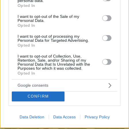
personal data.
grant or deny consent to Google and its third-party tags to
Opted In
use your data for below specified purposes in below Google
consent section.
I want to opt-out of the Sale of my
Personal Data.
Opted In
19.05.2026, 12:03
Η τελευταία ειρηνευτική πρόταση του Ιράν, οι διαφορές με
I want to opt-out of processing my
τις ΗΠΑ και η μοναδική προϋπόθεση για να μπουν τα
Personal Data for Targeted Advertising.
πυρηνικά στο τραπέζι των διαπραγματεύσεων
Opted In
I want to opt-out of Collection, Use,
Retention, Sale, and/or Sharing of my
Personal Data that Is Unrelated with the
Purposes for which it was collected.
Opted In
Google consents
CONFIRM
Data Deletion
Data Access
Privacy Policy