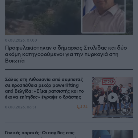
07.08.2026, 07:00
Προφυλακίστηκαν ο δήμαρχος Στυλίδας και δύο
ακόμη κατηγορούμενοι για την πυρκαγιά στη
Βοιωτία
Σάλος στη Λιθουανία από σαμποτάζ
σε προσπάθεια ρεκόρ powerlifting
από Βελγίδα: «Είμαι ρατσιστής και το
έκανα επίτηδες» έγραψε ο δράστης
34
07.08.2026, 06:51
Loaded
:
100.00%
Γονικές παροχές: Οι παγίδες στις