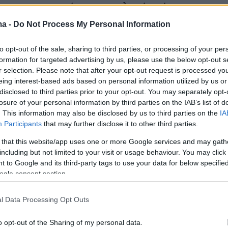
και συνεργασία στην επιλογή στόχων.
ma -
Do Not Process My Personal Information
σύμφωνα με τη
Wall Street Journal
, το Ισραήλ
α Ηνωμένα Αραβικά Εμιράτα μία συστοιχία το
to opt-out of the sale, sharing to third parties, or processing of your per
formation for targeted advertising by us, please use the below opt-out s
ικού συστήματος
Iron Dome
,
καθώς και
r selection. Please note that after your opt-out request is processed y
ροσωπικό για τη λειτουργία της.
eing interest-based ads based on personal information utilized by us or
disclosed to third parties prior to your opt-out. You may separately opt-
losure of your personal information by third parties on the IAB’s list of
 των δύο χωρών έχει ενισχυθεί σημαντικά με
. This information may also be disclosed by us to third parties on the
IA
ή των Συμφωνιών του Αβραάμ το 2020, μέσω
Participants
that may further disclose it to other third parties.
α ΗΑΕ και το Ισραήλ εξομάλυναν επίσημα τις
 that this website/app uses one or more Google services and may gath
including but not limited to your visit or usage behaviour. You may click 
 to Google and its third-party tags to use your data for below specifi
ogle consent section.
l Data Processing Opt Outs
o opt-out of the Sharing of my personal data.