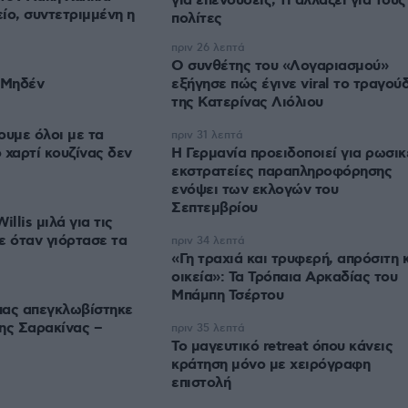
για επενδύσεις, τι αλλάζει για τους
ίο, συντετριμμένη η
πολίτες
πριν 26 λεπτά
Ο συνθέτης του «Λογαριασμού»
 Μηδέν
εξήγησε πώς έγινε viral το τραγούδ
της Κατερίνας Λιόλιου
ουμε όλοι με τα
πριν 31 λεπτά
ο χαρτί κουζίνας δεν
Η Γερμανία προειδοποιεί για ρωσικ
εκστρατείες παραπληροφόρησης
ενόψει των εκλογών του
Σεπτεμβρίου
lis μιλά για τις
ε όταν γιόρτασε τα
πριν 34 λεπτά
«Γη τραχιά και τρυφερή, απρόσιτη 
οικεία»: Τα Τρόπαια Αρκαδίας του
Μπάμπη Τσέρτου
πας απεγκλωβίστηκε
ης Σαρακίνας –
πριν 35 λεπτά
Το μαγευτικό retreat όπου κάνεις
κράτηση μόνο με χειρόγραφη
επιστολή