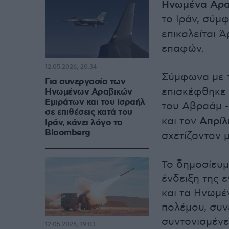
Ηνωμένα Αρα
το Ιράν, σύμ
επικαλείται 
επαφών.
12.05.2026, 20:34
Σύμφωνα με τ
Για συνεργασία των
επισκέφθηκε 
Ηνωμένων Αραβικών
Εμιράτων και του Ισραήλ
του Αβραάμ -
σε επιθέσεις κατά του
και τον
Απρίλ
Ιράν, κάνει λόγο το
Bloomberg
σχετίζονταν μ
Το δημοσίευμ
ένδειξη της 
και τα Ηνωμέ
πολέμου, συν
συντονισμένε
12.05.2026, 19:03