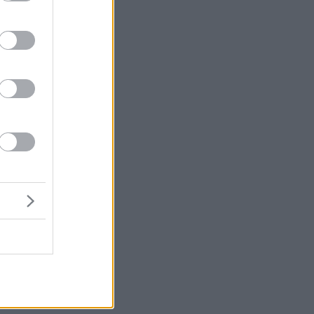
μή
ένα