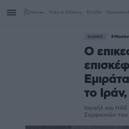
Games
Όλες οι Ειδήσεις
Ελλάδα
Πρωτοσέλι
Μοσάν
ΚΟΣΜΟΣ
Ο επικ
επισκέφ
Εμιράτα
το Ιράν
Ισραήλ και ΗΑΕ
Συμφωνιών του