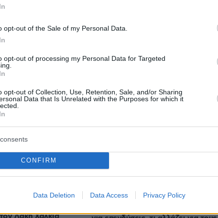
In
o opt-out of the Sale of my Personal Data.
In
to opt-out of processing my Personal Data for Targeted
protothema.gr στο Google News
ο
και μάθετε πρώτοι όλες
ing.
In
o opt-out of Collection, Use, Retention, Sale, and/or Sharing
Ειδήσεις
ελευταίες
από την Ελλάδα και τον Κόσμο, τη στιγ
ersonal Data that Is Unrelated with the Purposes for which it
lected.
Protothema.gr
 στο
In
consents
CONFIRM
Ειδήσεις
Δημοφιλή
Σχολιασμ
ΣΕΩΝ
Data Deletion
Data Access
Privacy Policy
Τι σημαίνει ρήτρα διαφυγής για την
οιρολόγια το
ενέργεια: «Ανάσα» 1 δισ. έως το 2028
στον Λάκη Χαλκιά