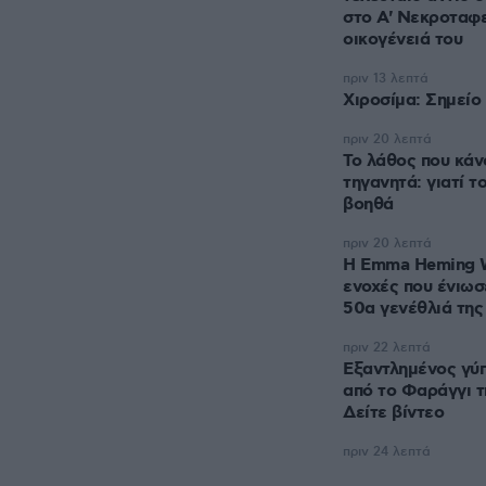
στο A' Νεκροταφε
οικογένειά του
πριν 13 λεπτά
Χιροσίμα: Σημείο
πριν 20 λεπτά
Το λάθος που κάν
τηγανητά: γιατί τ
βοηθά
πριν 20 λεπτά
H Emma Heming Wil
ενοχές που ένιωσ
50α γενέθλιά της
πριν 22 λεπτά
Εξαντλημένος γύ
από το Φαράγγι τ
Δείτε βίντεο
πριν 24 λεπτά