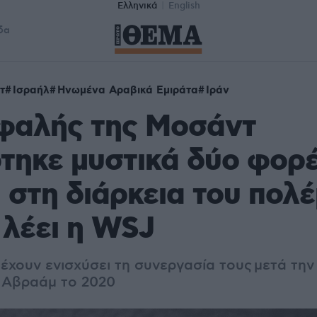
Ελληνικά
English
δα
τ
Ισραήλ
Ηνωμένα Αραβικά Εμιράτα
Ιράν
εφαλής της Μοσάντ
τηκε μυστικά δύο φορέ
 στη διάρκεια του πολ
, λέει η WSJ
 έχουν ενισχύσει τη συνεργασία τους
μετά τη
 Αβραάμ το 2020