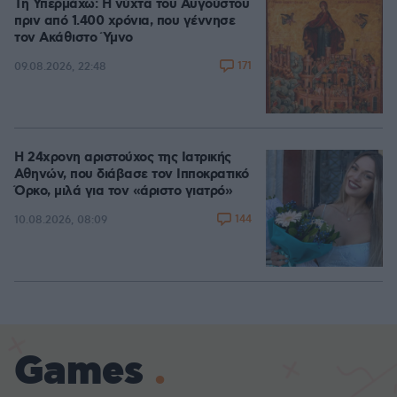
Τη Υπερμάχω: Η νύχτα του Αυγούστου
πριν από 1.400 χρόνια, που γέννησε
τον Ακάθιστο Ύμνο
171
09.08.2026, 22:48
Η 24χρονη αριστούχος της Ιατρικής
Αθηνών, που διάβασε τον Ιπποκρατικό
Όρκο, μιλά για τον «άριστο γιατρό»
144
10.08.2026, 08:09
Games