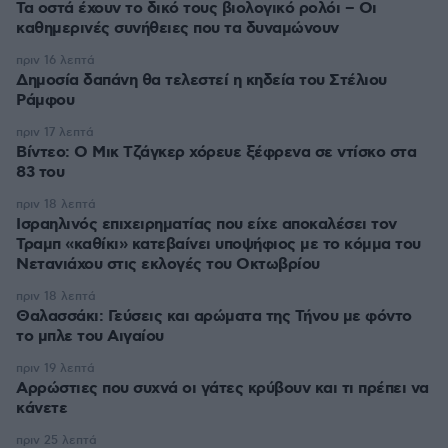
Τα οστά έχουν το δικό τους βιολογικό ρολόι – Οι
καθημερινές συνήθειες που τα δυναμώνουν
πριν 16 λεπτά
Δημοσία δαπάνη θα τελεστεί η κηδεία του Στέλιου
Ράμφου
πριν 17 λεπτά
Βίντεο: Ο Μικ Τζάγκερ χόρευε ξέφρενα σε ντίσκο στα
83 του
πριν 18 λεπτά
Ισραηλινός επιχειρηματίας που είχε αποκαλέσει τον
Τραμπ «καθίκι» κατεβαίνει υποψήφιος με το κόμμα του
Νετανιάχου στις εκλογές του Οκτωβρίου
πριν 18 λεπτά
Θαλασσάκι: Γεύσεις και αρώματα της Τήνου με φόντο
το μπλε του Αιγαίου
πριν 19 λεπτά
Αρρώστιες που συχνά οι γάτες κρύβουν και τι πρέπει να
κάνετε
πριν 25 λεπτά