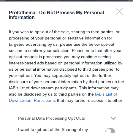
Protothema -
Do Not Process My Personal
Information
If you wish to opt-out of the sale, sharing to third parties, or
processing of your personal or sensitive information for
targeted advertising by us, please use the below opt-out
section to confirm your selection. Please note that after your
opt-out request is processed you may continue seeing
interest-based ads based on personal information utilized by
us or personal information disclosed to third parties prior to
your opt-out. You may separately opt-out of the further
disclosure of your personal information by third parties on the
IAB’s list of downstream participants. This information may
also be disclosed by us to third parties on the
IAB’s List of
Loaded
:
100.00%
Downstream Participants
that may further disclose it to other
πριν 41 λεπτά
third parties.
Η Κολομβία κηρύχθηκε σε κατάσταση «εθνικής
καταστροφής» μετά τον σεισμό των 7,4 Ρίχτερ:
Please note that this website/app uses one or more Google
Personal Data Processing Opt Outs
Πάνω από 110 νεκροί, ανάμεσά τους και παιδιά,
services and may gather and store information including but
έρευνες για εγκλωβισμένους
not limited to your visit or usage behaviour. You may click to
I want to opt-out of the Sharing of my