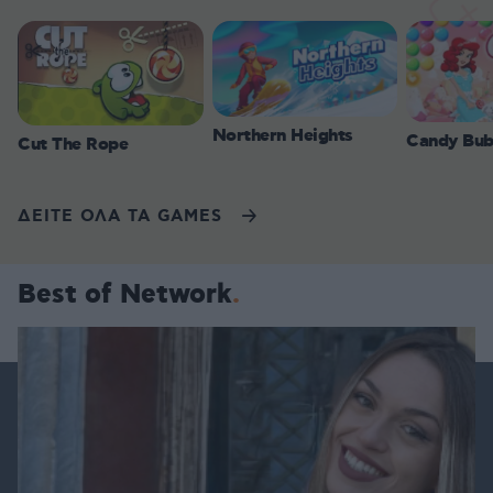
Northern Heights
Candy Bub
Cut The Rope
ΔΕΙΤΕ ΟΛΑ ΤΑ GAMES
Best of Network