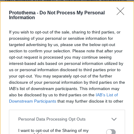
στην Ελλάδα
Protothema -
Do Not Process My Personal
Information
30.07.2026, 15:25
Εθνική Τράπεζα: Η κορυφαία επιλογή για τη χρηματοδότηση
μεγάλων έργων
If you wish to opt-out of the sale, sharing to third parties, or
processing of your personal or sensitive information for
targeted advertising by us, please use the below opt-out
29.07.2026, 09:39
section to confirm your selection. Please note that after your
Διασκεδάζουμε υπεύθυνα, επιστρέφουμε με ασφάλεια
opt-out request is processed you may continue seeing
interest-based ads based on personal information utilized by
us or personal information disclosed to third parties prior to
your opt-out. You may separately opt-out of the further
ΡΟΗ ΕΙΔΗΣΕΩΝ
disclosure of your personal information by third parties on the
IAB’s list of downstream participants. This information may
Ειδήσεις
Δημοφιλή
Σχολιασμένα
also be disclosed by us to third parties on the
IAB’s List of
Downstream Participants
that may further disclose it to other
πριν 4 λεπτά
third parties.
Νίκολιτς μετά το φιλικό με την Athens Kallithea:
«Θέλαμε αυτό το ματς, είμαστε ανοικτοί στο
Please note that this website/app uses one or more Google
Personal Data Processing Opt Outs
μεταγραφικό παράθυρο», δείτε βίντεο
services and may gather and store information including but
not limited to your visit or usage behaviour. You may click to
I want to opt-out of the Sharing of my
πριν 7 λεπτά