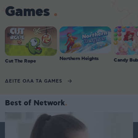
Games
Northern Heights
Candy Bub
Cut The Rope
ΔΕΙΤΕ ΟΛΑ ΤΑ GAMES
Best of Network