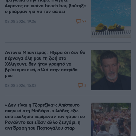
Τραγωδία στην Πάρο: Πνίγηκε
4χρονος σε πισίνα beach bar, βούτηξε
ο μπάρμαν για να τον σώσει
97
08.08.2026, 19:36
Αντόνιο Μπαντέρας: Ήξερα ότι δεν θα
πέρναγα όλη μου τη ζωή στο
Χόλιγουντ, δεν ήταν γραφτό να
βρίσκομαι εκεί, αλλά στην πατρίδα
μου
3
08.08.2026, 15:02
«Δεν είναι η Τζορτζίνα»: Απίστευτο
σκηνικό στη Μαδέιρα, χιλιάδες έξω
από εκκλησία περίμεναν τον γάμο του
Ρονάλντο και είδαν άλλο ζευγάρι, η
αντίδραση του Πορτογάλου σταρ