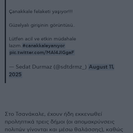
Çanakkale felaketi yaşıyor!!!
Güzelyalı girişinin görüntüsü..
Lütfen acil ve etkin müdahale
#canakkaleyanıyor
lazım.
pic.twitter.com/MAl4JIGgaF
— Sedat Durmaz (@sdtdrmz_)
August 11,
2025
Στο Τσανάκαλε, έχουν ήδη εκκενωθεί
προληπτικά τρεις δήμοι (οι απομακρύνσεις
πολιτών γίνονται και μέσω θαλάσσης), καθώς