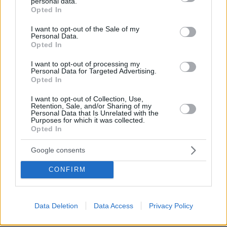
personal data.
grant or deny consent to Google and its third-party tags to
Όλα όσα χρειάζεται να ξέρετε για τις αντιδράσεις μιας
Opted In
use your data for below specified purposes in below Google
φοβικής γάτας
consent section.
I want to opt-out of the Sale of my
πριν 11 λεπτά
Personal Data.
Η Ελίζαμπεθ Ελέτσι πήρε ευχή για το μωρό της, οι
Opted In
φωτογραφίες από τον Άγιο Νεκτάριο
I want to opt-out of processing my
πριν 12 λεπτά
Personal Data for Targeted Advertising.
Γλυκά της Τήνου που κρατούν ζωντανή την παράδοσή
Opted In
της
I want to opt-out of Collection, Use,
Retention, Sale, and/or Sharing of my
πριν 14 λεπτά
Personal Data that Is Unrelated with the
Νέο χτύπημα στα Στενά του Ορμούζ - Βλήμα έπληξε το
Purposes for which it was collected.
πλοίο κοντά στο Khasab του Ομάν
Opted In
πριν 14 λεπτά
Google consents
Πατέρας για δεύτερη φορά ο Κωνσταντέλιας: Η
σύζυγός του Χριστίνα έφερε στον κόσμο ένα υγιέστατο
CONFIRM
κοριτσάκι
πριν 24 λεπτά
ΑΕΚ-Athens Kallithea 4-0: «Τεσσάρα» μπροστά στον
Data Deletion
Data Access
Privacy Policy
κόσμο της πριν τη μάχη για το Super Cup με τον ΟΦΗ,
δείτε τα γκολ