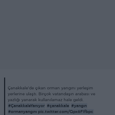
Çanakkale'de çıkan orman yangını yerleşim
yerlerine ulaştı. Birçok vatandaşın arabası ve
yazlığı yanarak kullanılamaz hale geldi.
#ÇanakkaleYanıyor
#çanakkale
#yangın
#ormanyangını
pic.twitter.com/Qpx6FIfbpc