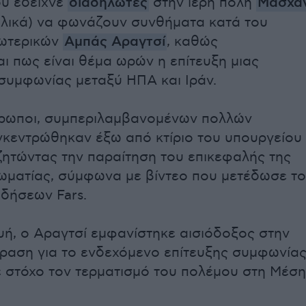
ου έδειχνε
διαδηλωτές
στην ιερή πόλη
Μασχά
λικά) να φωνάζουν συνθήματα κατά του
ωτερικών
Αμπάς Αραγτσί
, καθώς
αι πως είναι θέμα ωρών η επίτευξη μιας
 συμφωνίας μεταξύ ΗΠΑ και Ιράν.
ρωποι, συμπεριλαμβανομένων πολλών
γκεντρώθηκαν έξω από κτίριο του υπουργείου
ζητώντας την παραίτηση του επικεφαλής της
λωματίας, σύμφωνα με βίντεο που μετέδωσε το
ιδήσεων Fars.
ή, ο Αραγτσί εμφανίστηκε αισιόδοξος στην
όραση για το ενδεχόμενο επίτευξης συμφωνία
ε στόχο τον τερματισμό του πολέμου στη Μέση