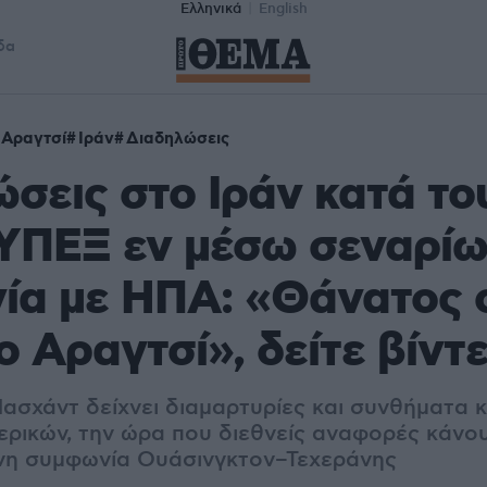
Ελληνικά
English
δα
 Αραγτσί
Ιράν
Διαδηλώσεις
σεις στο Ιράν κατά το
ΥΠΕΞ εν μέσω σεναρίω
ία με ΗΠΑ: «Θάνατος 
ο Αραγτσί», δείτε βίντ
Μασχάντ δείχνει διαμαρτυρίες και συνθήματα 
ρικών, την ώρα που διεθνείς αναφορές κάνου
ενη συμφωνία Ουάσινγκτον–Τεχεράνης