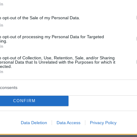
, χώρας που έχει ρόλο μεσολαβητή στις
In
σεις μεταξύ Ουάσινγκτον και Τεχεράνης,
o opt-out of the Sale of my Personal Data.
ες Σάββατο πως η υπογραφή συμφωνίας με
In
ρματισμό του πολέμου έχει προγραμματιστεί γι
κή.
to opt-out of processing my Personal Data for Targeted
ing.
In
πουργείο Εξωτερικών διέψευσε πως αναμένετα
o opt-out of Collection, Use, Retention, Sale, and/or Sharing
συμφωνίας την Κυριακή, εκφράζοντας πάντως
ersonal Data that Is Unrelated with the Purposes for which it
lected.
ως ενδεχομένως να γίνει «τις προσεχείς
In
consents
ers at a rally in Tehran on Saturday chanted against
CONFIRM
tiators Mohammad Bagher Ghalibaf and Abbas
er the emerging US deal, shouting, “Ghalibaf,
hat about our leader’s blood?” and “Araghchi, have
Data Deletion
Data Access
Privacy Policy
e the country alone.”