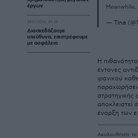
έργων
Meanwhile
— Tina (@
29.07.2026, 09:39
Διασκεδάζουμε
υπεύθυνα, επιστρέφουμε
με ασφάλεια
Η πιθανότητα
έντονες αντι
ιρανικού καθε
παραχωρήσεις
στρατηγικής 
αποκλειστεί 
έναρξη των ε
Ακολουθήστε τ