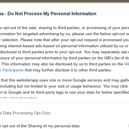
ν ανέντιμο Αραγτσί», φώναζαν γυναίκες που
ma -
Do Not Process My Personal Information
ρα τσαντόρ και ανέμιζαν σημαίες, όπως
 πλάνα.
to opt-out of the sale, sharing to third parties, or processing of your per
formation for targeted advertising by us, please use the below opt-out s
r selection. Please note that after your opt-out request is processed y
 front of the MFA building in Mashad.
eing interest-based ads based on personal information utilized by us or
disclosed to third parties prior to your opt-out. You may separately opt-
testers chant “Death to Araghchi, the dishonourable
losure of your personal information by third parties on the IAB’s list of
.twitter.com/VyGNPAApkZ
. This information may also be disclosed by us to third parties on the
IA
Participants
that may further disclose it to other third parties.
deghaar (Backup) (@AryJeayBackup)
June 13,
 that this website/app uses one or more Google services and may gath
including but not limited to your visit or usage behaviour. You may click 
 to Google and its third-party tags to use your data for below specifi
ogle consent section.
l Data Processing Opt Outs
των ΗΠΑ Ντόναλντ Τραμπ και ο πρωθυπουργό
o opt-out of the Sharing of my personal data.