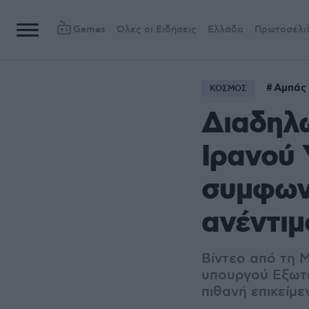
Games
Όλες οι Ειδήσεις
Ελλάδα
Πρωτοσέλι
Αμπάς
ΚΟΣΜΟΣ
Διαδηλώ
Ιρανού 
συμφων
ανέντιμ
Βίντεο από τη 
υπουργού Εξωτε
πιθανή επικείμ