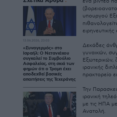
Σχετικά Άρθρα
ένα βίντεο π
(βορειοανατο
υπουργού Εξ
πιθανολογείτ
ειρηνευτικής
13.06.2026, 23:03
Δεκάδες άνθ
«Συναγερμός» στο
γυναικών, συ
Ισραήλ: Ο Νετανιάχου
συγκαλεί το Συμβούλιο
Εξωτερικών, 
Ασφαλείας, στη σκιά των
ιρανικής διπ
φημών ότι ο Τραμπ έχει
αποδεχθεί βασικές
πρακτορείο ε
απαιτήσεις της Τεχεράνης
Την Παρασκευ
ιρανική τηλε
με τις ΗΠΑ μ
Ανατολή.