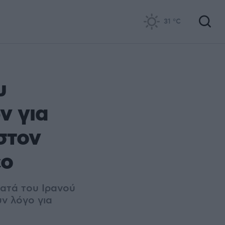
31
°C
υ
ν για
στον
εο
κατά του Ιρανού
ν λόγο για