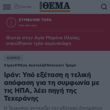
Games
ΣΥΜΒΑΙΝΕΙ ΤΩΡΑ
πριν μία ώρα
Φωτιά στην Aγία Μαρίνα Ηλείας,
σηκώθηκαν τρία αεροσκάφη
ΚΟΣΜΟΣ
Ιράν
Μέση Ανατολή
Ντόναλντ Τραμπ
Ιράν: Υπό εξέταση η τελική
απόφαση για τη συμφωνία με
τις ΗΠΑ, λέει πηγή της
Τεχεράνης
Η Τεχεράνη συνεχίζει την εξέταση ζητημάτων