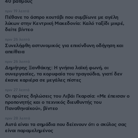
40 βαθμούς
πριν 19 λεπτά
Πέθανε το άσπρο κουτάβι που συμβίωνε με αγέλη
λύκων στην Κεντρική Μακεδονία: Καλό ταξίδι μικρέ,
δείτε βίντεο
πριν 26 λεπτά
Συνελήφθη αστυνομικός για επικίνδυνη οδήγηση και
απείθεια
πριν 26 λεπτά
Δημήτρης Ξανθάκης: Η γνήσια λαϊκή φωνή, οι
συνεργασίες, τα κορυφαία του τραγούδια, γιατί δεν
έκανε καριέρα σε μεγάλες πίστες
πριν 27 λεπτά
Οι πρώτες δηλώσεις του Λιβάι Γκαρσία: «Με έπεισαν ο
προπονητής και ο τεχνικός διευθυντής του
Παναθηναϊκού», βίντεο
πριν 28 λεπτά
Αυτά είναι τα σημάδια που δείχνουν ότι ο σκύλος σας
είναι παραμελημένος