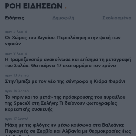
ΡΟΗ ΕΙΔΗΣΕΩΝ
Ειδήσεις
Δημοφιλή
Σχολιασμένα
πριν 5 λεπτά
Οι Xώρες του Αιγαίου: Περιπλάνηση στην ψυχή των
νησιών
πριν 9 λεπτά
Η Τραμπζονσπόρ ανακοίνωσε και επίσημα τη μεταγραφή
του Σαλάχ: Θα παίρνει 17 εκατομμύρια τον χρόνο
πριν 13 λεπτά
Στην Ίμπιζα με τον νέο της σύντροφο η Κιάρα Φεράνι
πριν 16 λεπτά
Το «πριν και το μετά» της πρόσκρουσης του πυραύλου
της SpaceX στη Σελήνη: Τι δείχνουν φωτογραφίες
κορεατικής συσκευής
πριν 17 λεπτά
Μάχη με τις φλόγες εν μέσω καύσωνα στα Βαλκάνια:
Πυρκαγιές σε Σερβία και Αλβανία με θερμοκρασίες έως