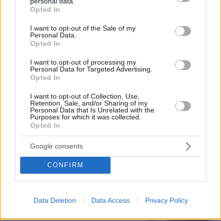
personal data.
τον άλλο
grant or deny consent to Google and its third-party tags to
Opted In
use your data for below specified purposes in below Google
consent section.
I want to opt-out of the Sale of my
Νεαρή γυναίκα με ακατέργαστη
Personal Data.
Opted In
ομορφιά από την Αιθιοπία έγινε viral,
δείτε την εντυπωσιακή μεταμόρφωσή
I want to opt-out of processing my
της από μακιγιέρ
Personal Data for Targeted Advertising.
Opted In
192
06.08.2026, 09:18
I want to opt-out of Collection, Use,
Retention, Sale, and/or Sharing of my
Personal Data that Is Unrelated with the
Purposes for which it was collected.
Καρχαρίες τίγρεις, οι «σκουπιδοφάγοι»
Opted In
του ωκεανού: Τρώνε από αχινούς
μέχρι γάτες και προφυλακτικά,
Google consents
αψηφούν ακόμη και τους τυφώνες
13
06.08.2026, 14:45
CONFIRM
Data Deletion
Data Access
Privacy Policy
Πήγαν να κλέψουν καλώδια στον Άγιο
Στέφανο, ο ένας έπαθε