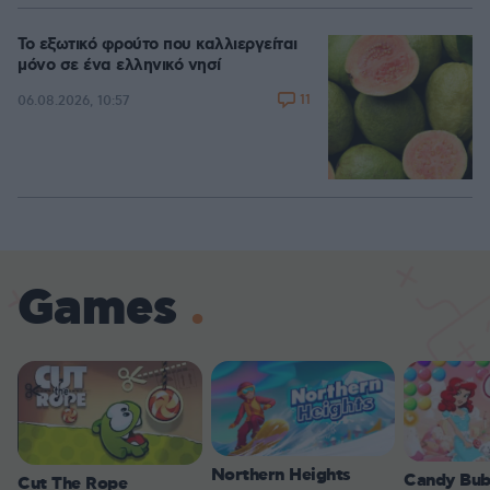
Το εξωτικό φρούτο που καλλιεργείται
μόνο σε ένα ελληνικό νησί
11
06.08.2026, 10:57
Games
Northern Heights
Candy Bub
Cut The Rope