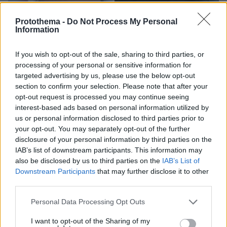
Protothema -
Do Not Process My Personal
Information
If you wish to opt-out of the sale, sharing to third parties, or
processing of your personal or sensitive information for
targeted advertising by us, please use the below opt-out
section to confirm your selection. Please note that after your
opt-out request is processed you may continue seeing
interest-based ads based on personal information utilized by
us or personal information disclosed to third parties prior to
your opt-out. You may separately opt-out of the further
disclosure of your personal information by third parties on the
IAB’s list of downstream participants. This information may
also be disclosed by us to third parties on the
IAB’s List of
Downstream Participants
that may further disclose it to other
third parties.
06.08.2026, 13:37
Μυστήριο με το ραντεβού Πεζεσκιάν - Χαμενεΐ
Please note that this website/app uses one or more Google
Personal Data Processing Opt Outs
στην Τεχεράνη: Βρέθηκαν σε ένα σκοτεινό
services and may gather and store information including but
αυτοκίνητο, άκουγαν, αλλά δεν έβλεπαν ο ένας
not limited to your visit or usage behaviour. You may click to
I want to opt-out of the Sharing of my