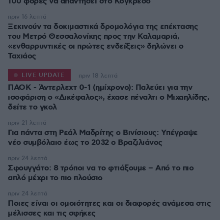
100 φορές να απαντήσει στο Κογκρέσο
πριν 16 λεπτά
Ξεκινούν τα δοκιμαστικά δρομολόγια της επέκτασης
του Μετρό Θεσσαλονίκης προς την Καλαμαριά,
«ενθαρρυντικές οι πρώτες ενδείξεις» δηλώνει ο
Ταχιάος
LIVE UPDATE
πριν 18 λεπτά
ΠΑΟΚ - Άντερλεχτ 0-1 (ημίχρονο): Παλεύει για την
ισοφάριση ο «Δικέφαλος», έχασε πέναλτι ο Μιχαηλίδης,
πριν 21 λεπτά
Για πάντα στη Ρεάλ Μαδρίτης ο Βινίσιους: Yπέγραψε
νέο συμβόλαιο έως το 2032 ο Βραζιλιάνος
πριν 24 λεπτά
Σφουγγάτο: 8 τρόποι να το φτιάξουμε – Από το πιο
απλό μέχρι το πιο πλούσιο
πριν 24 λεπτά
Ποιες είναι οι ομοιότητες και οι διαφορές ανάμεσα στις
μέλισσες και τις σφήκες