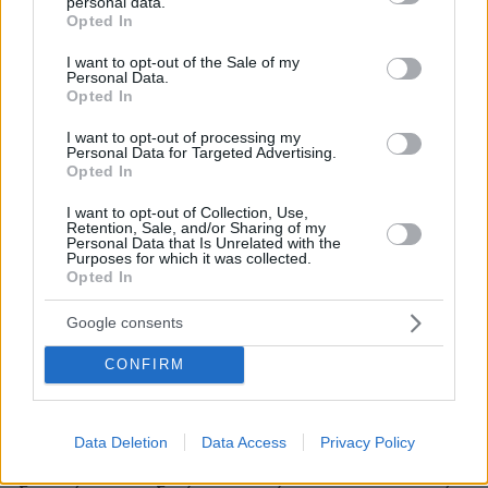
personal data.
grant or deny consent to Google and its third-party tags to
αποστολή στον Άρη είναι πιθανή στα μέσα της
Opted In
use your data for below specified purposes in below Google
δεκαετίας του 2030.
consent section.
I want to opt-out of the Sale of my
Personal Data.
η 12η δοκιμαστική πτήση του Starship
Τον Μάιο,
Opted In
θεωρήθηκε σε μεγάλο βαθμό επιτυχημένη
,
I want to opt-out of processing my
καθώς το ανώτερο στάδιο του διαστημοπλοίου
Personal Data for Targeted Advertising.
Opted In
διέσχισε μεγάλο μέρος του πλανήτη και
πραγματοποίησε ελιγμούς προσομοίωσης
I want to opt-out of Collection, Use,
Retention, Sale, and/or Sharing of my
προσγείωσης σε αυτόν. Ωστόσο, το πρώτο
Personal Data that Is Unrelated with the
Purposes for which it was collected.
στάδιο παρουσίασε δυσλειτουργία κατά την
Opted In
επιστροφή, παγώνοντας προσωρινά την
εξέλιξη επόμενων πτήσεων.
Google consents
CONFIRM
Ακόμη, πάντως, κι αν σημειωθούν νέες
αποτυχίες, ο Μασκ, που έχει μάθει να επιβιώνει
και να συνεχίζει μετά από αυτές, έχει ήδη
Data Deletion
Data Access
Privacy Policy
δημιουργήσει μια νέα γενιά ενθουσιωδών του