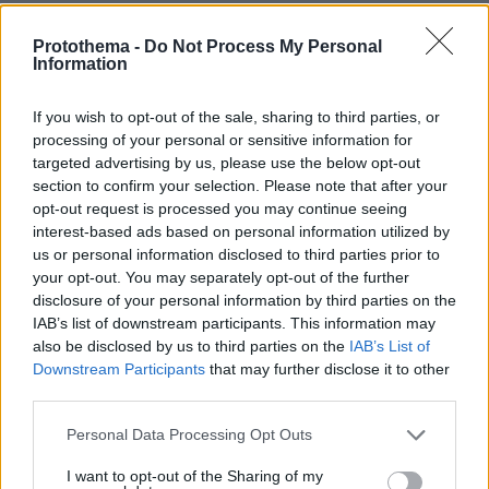
νωρίτερα αναφέρει ότι η εταιρεία θα
επιχειρούσε αποστολή στον «Κόκκινο
Protothema -
Do Not Process My Personal
Information
Πλανήτη» έως το 2025.
If you wish to opt-out of the sale, sharing to third parties, or
οι δοκιμές του Starship
Από τότε,
processing of your personal or sensitive information for
περιλαμβάνουν τόσο αποτυχίες όσο και
targeted advertising by us, please use the below opt-out
section to confirm your selection. Please note that after your
προόδους, οι οποίες σπάνια ανταποκρίνονται
opt-out request is processed you may continue seeing
στον ρυθμό που υπόσχεται ο Μασκ.
interest-based ads based on personal information utilized by
us or personal information disclosed to third parties prior to
Τον Μάρτιο του 2024, ο επιχειρηματίας
your opt-out. You may separately opt-out of the further
disclosure of your personal information by third parties on the
προανήγγειλε ότι το Starship
θα φτάσει στον
IAB’s list of downstream participants. This information may
Άρη «μέσα σε πέντε χρόνια».
Έναν χρόνο
also be disclosed by us to third parties on the
IAB’s List of
αργότερα αναθεώρησε τον προγραμματισμό,
Downstream Participants
that may further disclose it to other
μιλώντας για αποστολή
«στα τέλη της
third parties.
επόμενης χρονιάς».
Η NASA, από την πλευρά
Please note that this website/app uses one or more Google
Personal Data Processing Opt Outs
της, εκτιμά - σε μια πιο πραγματιστική
services and may gather and store information including but
προσέγγιση - ότι η πρώτη επανδρωμένη
not limited to your visit or usage behaviour. You may click to
I want to opt-out of the Sharing of my