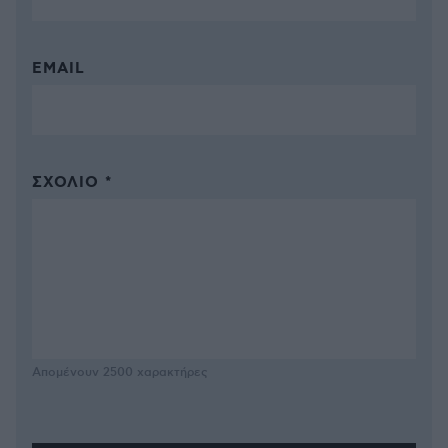
EMAIL
ΣΧΌΛΙΟ *
Απομένουν
2500
χαρακτήρες