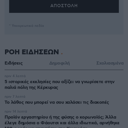
* Υποχρεωτικά πεδία
ΡΟΗ ΕΙΔΗΣΕΩΝ
Ειδήσεις
Δημοφιλή
Σχολιασμένα
πριν 4 λεπτά
5 ιστορικές εκκλησίες που αξίζει να γνωρίσετε στην
παλιά πόλη της Κέρκυρας
πριν 7 λεπτά
Το λάθος που μπορεί να σου χαλάσει τις διακοπές
πριν 14 λεπτά
Προϊόν εργαστηρίου ή της φύσης ο κορωνοϊός; Άλλα
έλεγε δημόσια ο Φάουτσι και άλλα ιδιωτικά, αρνήθηκε