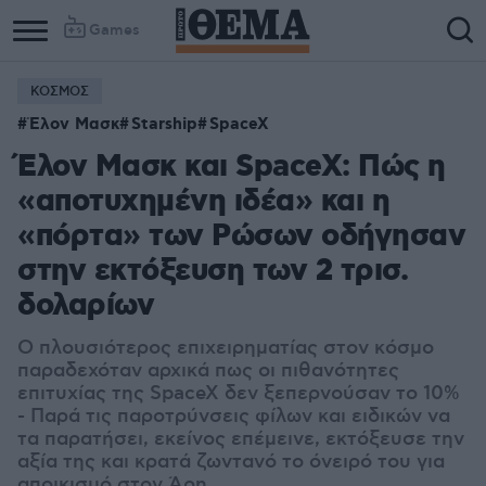
Games
ΚΟΣΜΟΣ
Έλον Μασκ
Starship
SpaceX
Έλον Μασκ και SpaceX: Πώς η
«αποτυχημένη ιδέα» και η
«πόρτα» των Ρώσων οδήγησαν
στην εκτόξευση των 2 τρισ.
δολαρίων
Ο πλουσιότερος επιχειρηματίας στον κόσμο
παραδεχόταν αρχικά πως οι πιθανότητες
επιτυχίας της SpaceX δεν ξεπερνούσαν το 10%
- Παρά τις παροτρύνσεις φίλων και ειδικών να
τα παρατήσει, εκείνος επέμεινε, εκτόξευσε την
αξία της και κρατά ζωντανό το όνειρό του για
αποικισμό στον Άρη