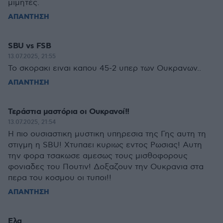
μιμητές.
ΑΠΑΝΤΗΣΗ
SBU vs FSB
13.07.2025, 21:55
Το σκορακι ειναι καπου 45-2 υπερ των Ουκρανων..
ΑΠΑΝΤΗΣΗ
Τεράστια μαστόρια οι Ουκρανοί!!
13.07.2025, 21:54
Η πιο ουσιαστικη μυστικη υπηρεσια της Γης αυτη τη
στιγμη η SBU! Χτυπαει κυριως εντος Ρωσιας! Αυτη
την φορα τσακωσε αμεσως τους μισθοφορους
φονιαδες του Πουτιν! Δοξαζουν την Ουκρανια στα
περα του κοσμου οι τυποι!!
ΑΠΑΝΤΗΣΗ
Ελα