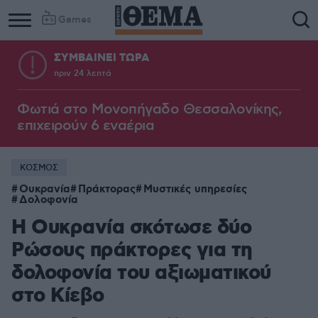
Games
ΣΥΜΒΑΙΝΕΙ ΤΩΡΑ
πριν 24 λεπτά
Φωτιά στο Μονοπήγαδο Θεσσαλονίκης,
επιχειρούν 6 εναέρια
ΚΟΣΜΟΣ
Ουκρανία
Πράκτορας
Μυστικές υπηρεσίες
Δολοφονία
Η Ουκρανία σκότωσε δύο
Ρώσους πράκτορες για τη
δολοφονία του αξιωματικού
στο Κίεβο