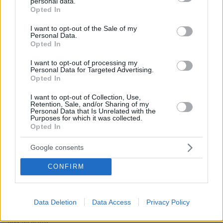
personal data.
grant or deny consent to Google and its third-party tags to
πριν 24 λεπτά
Opted In
use your data for below specified purposes in below Google
Φωτιά στο Μονοπήγαδο Θεσσαλονίκης, επιχειρούν 6
consent section.
εναέρια
I want to opt-out of the Sale of my
Personal Data.
πριν 27 λεπτά
Opted In
Η Bella Hadid μόλις επιβεβαίωσε ότι αυτή είναι το πιο
κομψή απόχρωση ξανθού για το φετινό καλοκαίρι
I want to opt-out of processing my
Personal Data for Targeted Advertising.
Opted In
πριν 27 λεπτά
‘Οψον: Προβατομακαρονάδα για δύο στο value for
I want to opt-out of Collection, Use,
money μεζεδοπωλείο της Ηλιούπολης
Retention, Sale, and/or Sharing of my
Personal Data that Is Unrelated with the
πριν 27 λεπτά
Purposes for which it was collected.
Έχει η γάτα σας FOMO; Γιατί θέλει να είναι πάντα
Opted In
«μέσα σε όλα»
Google consents
πριν 30 λεπτά
Φωτιά τώρα στο Στεφάνι Κορινθίας, 112 για ετοιμότητα,
CONFIRM
7 εναέρια στη μάχη
πριν 32 λεπτά
Χρηματοδότηση ύψους 2,3 εκατ. ευρώ για τη φοιτητική
Data Deletion
Data Access
Privacy Policy
στέγη στο Πανεπιστήμιο Θεσσαλίας
πριν 33 λεπτά