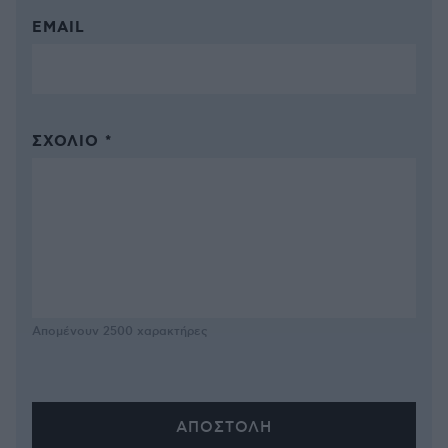
EMAIL
ΣΧΌΛΙΟ *
Απομένουν
2500
χαρακτήρες