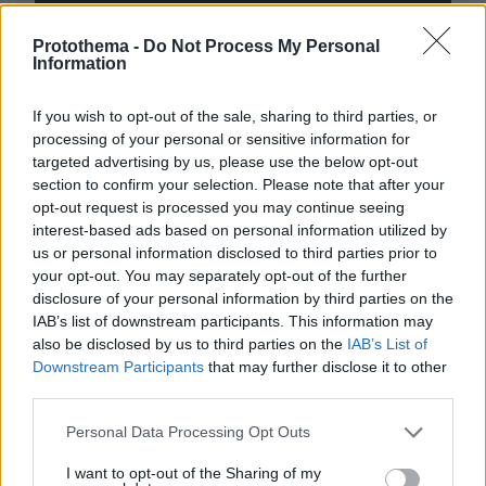
Protothema -
Do Not Process My Personal
* Υποχρεωτικά πεδία
Information
If you wish to opt-out of the sale, sharing to third parties, or
processing of your personal or sensitive information for
ΡΟΗ ΕΙΔΗΣΕΩΝ
targeted advertising by us, please use the below opt-out
section to confirm your selection. Please note that after your
Ειδήσεις
Δημοφιλή
Σχολιασμένα
opt-out request is processed you may continue seeing
interest-based ads based on personal information utilized by
πριν 3 λεπτά
us or personal information disclosed to third parties prior to
Παγκόσμιο Πρωτάθλημα Στίβου Κ-20: Έκτη θέση για την
your opt-out. You may separately opt-out of the further
Ραφαηλίδου στη σφαιροβολία, βίντεο
disclosure of your personal information by third parties on the
IAB’s list of downstream participants. This information may
πριν 8 λεπτά
Η εμμηνόπαυση πριν τα 40 αυξάνει τον κίνδυνο
also be disclosed by us to third parties on the
IAB’s List of
υπέρτασης
Downstream Participants
that may further disclose it to other
third parties.
πριν 22 λεπτά
Η Μαντόνα τον αποκαλούσε «τρελή ιδιοφυΐα»: Ο
Please note that this website/app uses one or more Google
Personal Data Processing Opt Outs
Γουίλιαμ Όρμπιτ, ο παραγωγός των μεγάλων επιτυχιών,
services and may gather and store information including but
πέθανε στα 69 του
not limited to your visit or usage behaviour. You may click to
I want to opt-out of the Sharing of my