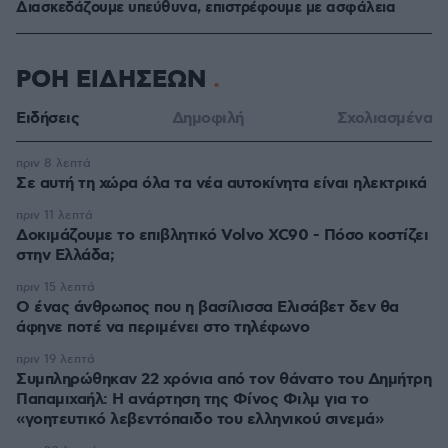
Διασκεδάζουμε υπεύθυνα, επιστρέφουμε με ασφάλεια
ΡΟΗ ΕΙΔΗΣΕΩΝ
Ειδήσεις
Δημοφιλή
Σχολιασμένα
πριν 8 λεπτά
Σε αυτή τη χώρα όλα τα νέα αυτοκίνητα είναι ηλεκτρικά
πριν 11 λεπτά
Δοκιμάζουμε το επιβλητικό Volvo XC90 - Πόσο κοστίζει
στην Ελλάδα;
πριν 15 λεπτά
Ο ένας άνθρωπος που η βασίλισσα Ελισάβετ δεν θα
άφηνε ποτέ να περιμένει στο τηλέφωνο
πριν 19 λεπτά
Συμπληρώθηκαν 22 χρόνια από τον θάνατο του Δημήτρη
Παπαμιχαήλ: Η ανάρτηση της Φίνος Φιλμ για το
«γοητευτικό λεβεντόπαιδο του ελληνικού σινεμά»