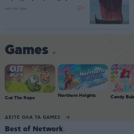
1
πριν μία ώρα
Games
Northern Heights
Candy Bub
Cut The Rope
ΔΕΙΤΕ ΟΛΑ ΤΑ GAMES
Best of Network