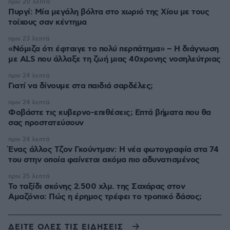
πριν 20 λεπτά
Πυργί: Mία μεγάλη βόλτα στο χωριό της Χίου με τους
τοίχους σαν κέντημα
πριν 23 λεπτά
«Νόμιζα ότι έφταιγε το πολύ περπάτημα» – Η διάγνωση
με ALS που άλλαξε τη ζωή μιας 40χρονης νοσηλεύτριας
πριν 24 λεπτά
Γιατί να δίνουμε στα παιδιά σαρδέλες;
πριν 24 λεπτά
Φοβάστε τις κυβερνο-επιθέσεις; Επτά βήματα που θα
σας προστατεύσουν
πριν 24 λεπτά
Ένας άλλος Τζον Γκούντμαν: H νέα φωτογραφία στα 74
του στην οποία φαίνεται ακόμα πιο αδυνατισμένος
πριν 25 λεπτά
Το ταξίδι σκόνης 2.500 χλμ. της Σαχάρας στον
Αμαζόνιο: Πώς η έρημος τρέφει το τροπικό δάσος;
ΔΕΙΤΕ ΟΛΕΣ ΤΙΣ ΕΙΔΗΣΕΙΣ