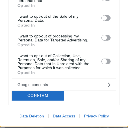
personal data.
grant or deny consent to Google and its third-party tags to
Opted In
use your data for below specified purposes in below Google
consent section.
I want to opt-out of the Sale of my
13.07.2025, 10:56
Personal Data.
Απολογείται η Μουρτζούκου στην ανακρίτρια - Έφτασε υπό
Opted In
δρακόντεια μέτρα στην Πάτρα, κόσμος πήγε για να την
αποδοκιμάσει - Δείτε βίντεο
I want to opt-out of processing my
Personal Data for Targeted Advertising.
Opted In
I want to opt-out of Collection, Use,
Retention, Sale, and/or Sharing of my
Personal Data that Is Unrelated with the
Purposes for which it was collected.
Opted In
Google consents
CONFIRM
Data Deletion
Data Access
Privacy Policy