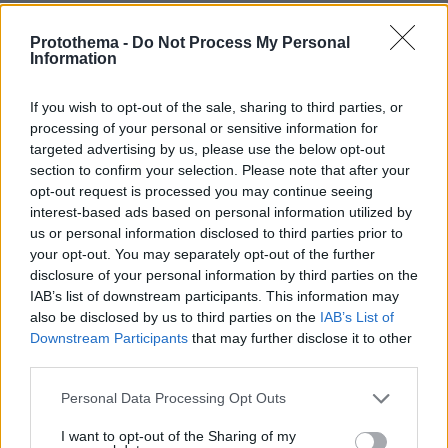
Η στιγμή που η Ειρήνη Μουρτζούκου φτάνει στα δικαστήρια
της Πάτρας – Δείτε βίντεο
Protothema -
Do Not Process My Personal
Information
If you wish to opt-out of the sale, sharing to third parties, or
processing of your personal or sensitive information for
targeted advertising by us, please use the below opt-out
section to confirm your selection. Please note that after your
opt-out request is processed you may continue seeing
interest-based ads based on personal information utilized by
us or personal information disclosed to third parties prior to
your opt-out. You may separately opt-out of the further
disclosure of your personal information by third parties on the
IAB’s list of downstream participants. This information may
also be disclosed by us to third parties on the
IAB’s List of
Downstream Participants
that may further disclose it to other
third parties.
Please note that this website/app uses one or more Google
Personal Data Processing Opt Outs
services and may gather and store information including but
not limited to your visit or usage behaviour. You may click to
I want to opt-out of the Sharing of my