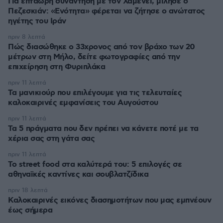
Για επτάωρη συνάντηση με τον Χαμενεΐ, μίλησε ο
Πεζεσκιάν: «Ενότητα» φέρεται να ζήτησε ο ανώτατος
ηγέτης του Ιράν
πριν 8 λεπτά
Πώς διασώθηκε ο 33χρονος από τον βράχο των 20
μέτρων στη Μήλο, δείτε φωτογραφίες από την
επιχείρηση στη Φυριπλάκα
πριν 11 λεπτά
Τα μανικιούρ που επιλέγουμε για τις τελευταίες
καλοκαιρινές εμφανίσεις του Αυγούστου
πριν 11 λεπτά
Τα 5 πράγματα που δεν πρέπει να κάνετε ποτέ με τα
χέρια σας στη γάτα σας
πριν 11 λεπτά
Το street food στα καλύτερά του: 5 επιλογές σε
αθηναϊκές καντίνες και σουβλατζίδικα
πριν 18 λεπτά
Καλοκαιρινές εικόνες διασημοτήτων που μας εμπνέουν
έως σήμερα