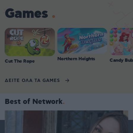
Games
Northern Heights
Candy Bub
Cut The Rope
ΔΕΙΤΕ ΟΛΑ ΤΑ GAMES
Best of Network