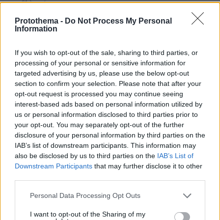
πριν 21 λεπτά
Στο μικροσκόπιο τα αιολικά πάρκα σε όλη την Ελλάδα
Protothema -
Do Not Process My Personal
μετά τη μεγάλη φωτιά στη Βοιωτία, εισαγγελική
Information
παραγγελία στη ΔΑΕΕ
πριν 22 λεπτά
If you wish to opt-out of the sale, sharing to third parties, or
Λιμενικό καταδίωξε δύο άνδρες που έκλεβαν ψάρια
processing of your personal or sensitive information for
από ιχθυοκαλλιέργεια στη Σούδα, κατασχέθηκαν 210
targeted advertising by us, please use the below opt-out
κιλά
section to confirm your selection. Please note that after your
opt-out request is processed you may continue seeing
πριν 27 λεπτά
Σεισμός 7,4 Ρίχτερ στην Κολομβία: Ζημιές σε κτίρια,
interest-based ads based on personal information utilized by
έντρομος ο κόσμος βγήκε στους δρόμους, δείτε βίντεο
us or personal information disclosed to third parties prior to
your opt-out. You may separately opt-out of the further
disclosure of your personal information by third parties on the
ΔΕΙΤΕ ΟΛΕΣ ΤΙΣ ΕΙΔΗΣΕΙΣ
IAB’s list of downstream participants. This information may
also be disclosed by us to third parties on the
IAB’s List of
Downstream Participants
that may further disclose it to other
third parties.
ΤΑ ΠΙΟ ΔΗΜΟΦΙΛΗ
Please note that this website/app uses one or more Google
Personal Data Processing Opt Outs
services and may gather and store information including but
not limited to your visit or usage behaviour. You may click to
I want to opt-out of the Sharing of my