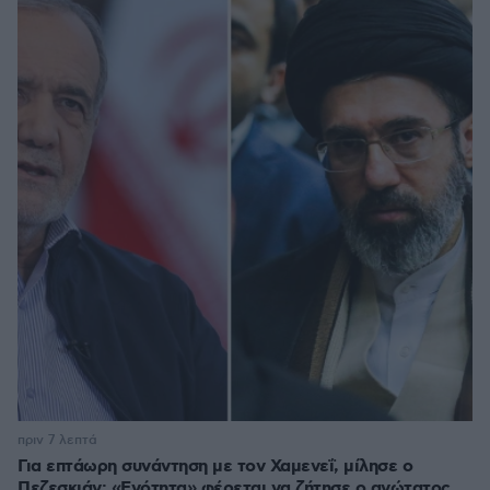
πριν 7 λεπτά
Για επτάωρη συνάντηση με τον Χαμενεΐ, μίλησε ο
Πεζεσκιάν: «Ενότητα» φέρεται να ζήτησε ο ανώτατος