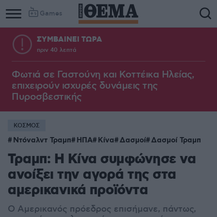
Games
ΣΥΜΒΑΙΝΕΙ ΤΩΡΑ
πριν 40 λεπτά
Column
Column
1
2
Φωτιά σε Γαστούνη και Κοττέικα Ηλείας,
επιχειρούν ισχυρές δυνάμεις της
Πυροσβεστικής
ΚΟΣΜΟΣ
Ντόναλντ Τραμπ
ΗΠΑ
Κίνα
Δασμοί
Δασμοί Τραμπ
Τραμπ: Η Κίνα συμφώνησε να
ανοίξει την αγορά της στα
αμερικανικά προϊόντα
Ο Αμερικανός πρόεδρος επισήμανε, πάντως,