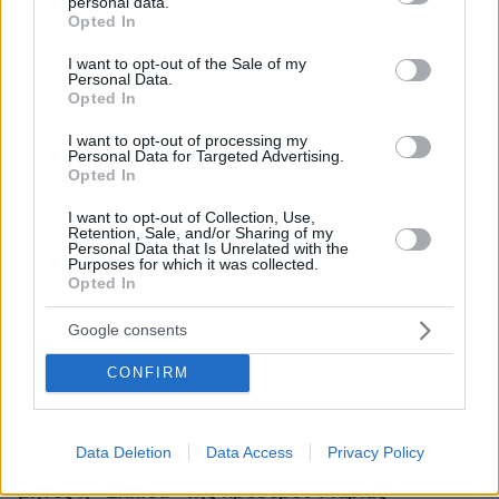
personal data.
grant or deny consent to Google and its third-party tags to
Opted In
use your data for below specified purposes in below Google
consent section.
I want to opt-out of the Sale of my
Personal Data.
Opted In
I want to opt-out of processing my
Personal Data for Targeted Advertising.
Opted In
I want to opt-out of Collection, Use,
Retention, Sale, and/or Sharing of my
Personal Data that Is Unrelated with the
Purposes for which it was collected.
Opted In
Google consents
CONFIRM
10.08.2026, 14:19
Data Deletion
Data Access
Privacy Policy
Κόμμα Καρυστιανού: Γιατί χάνεται μέσα σε δύο
μήνες η «Ελπίδα» της προέδρου Μαρίας