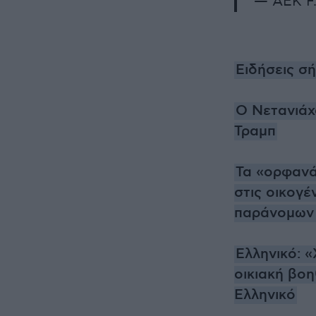
— AEK F
Ειδήσεις σ
Ο Νετανιάχ
Τραμπ
Τα «ορφανά
στις οικογέ
παράνομων 
Ελληνικό: 
οικιακή βοη
Ελληνικό