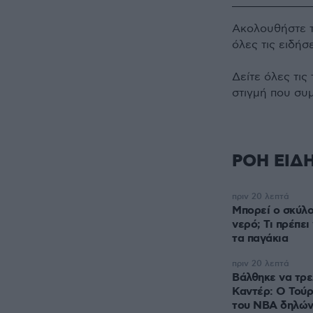
Ακολουθήστε 
όλες τις ειδήσ
Δείτε όλες τις
στιγμή που συ
ΡΟΗ ΕΙΔ
πριν 20 λεπτά
Μπορεί ο σκύλο
νερό; Τι πρέπε
τα παγάκια
πριν 20 λεπτά
Βάλθηκε να τρε
Καντέρ: Ο Τού
του NBA δηλώνε