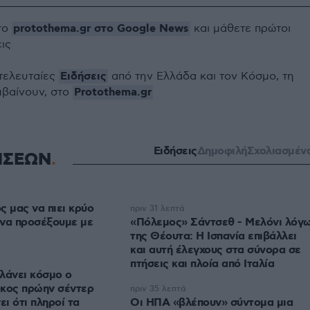
protothema.gr στο Google News
το
και μάθετε πρώτοι
εις
Ειδήσεις
 τελευταίες
από την Ελλάδα και τον Κόσμο, τη
Protothema.gr
μβαίνουν, στο
Ειδήσεις
Δημοφιλή
Σχολιασμέν
ΗΣΕΩΝ
ς μας να πιει κρύο
πριν 31 λεπτά
ι να προσέξουμε με
«Πόλεμος» Σάντσεθ - Μελόνι λόγ
της Θέουτα: Η Ισπανία επιβάλλει
και αυτή έλεγχους στα σύνορα σε
πτήσεις και πλοία από Ιταλία
λάνει κόσμο ο
ρκος πρώην σέντερ
πριν 35 λεπτά
ι ότι πληροί τα
Οι ΗΠΑ «βλέπουν» σύντομα μια