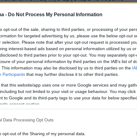
/5) ραντεβού του με τον Μάριο Ηλιόπουλο,
ma -
Do Not Process My Personal Information
βαιώθηκε η πρόθεση τους να χωρίσουν κι απλ
 διευθετηθούν οι λεπτομέρειες.
to opt-out of the sale, sharing to third parties, or processing of your per
formation for targeted advertising by us, please use the below opt-out s
ινε σήμερα για να προκύψει και η επίσημη
r selection. Please note that after your opt-out request is processed y
eing interest-based ads based on personal information utilized by us or
.
disclosed to third parties prior to your opt-out. You may separately opt-
losure of your personal information by third parties on the IAB’s list of
. This information may also be disclosed by us to third parties on the
IA
μέιδα: H λιτή ανακοίνωση της ΠΑΕ
Participants
that may further disclose it to other third parties.
 that this website/app uses one or more Google services and may gath
including but not limited to your visit or usage behaviour. You may click 
 to Google and its third-party tags to use your data for below specifi
 ανακοινώνει τη λύση της συνεργασίας της μ
ogle consent section.
σήμερα προπονητή της ομάδας, Ματίας
l Data Processing Opt Outs
μέιδα ανέλαβε την τεχνική ηγεσία της
o opt-out of the Sharing of my personal data.