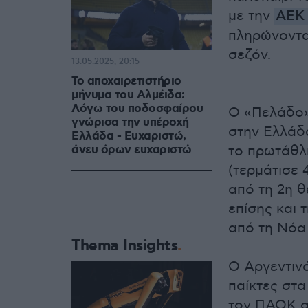
με την
ΑΕ
πληρώνοντα
σεζόν.
13.05.2025, 20:15
Το αποχαιρετιστήριο
μήνυμα του Αλμέιδα:
Λόγω του ποδοσφαίρου
Ο «Πελάδο»
γνώρισα την υπέροχή
στην Ελλάδα
Ελλάδα - Ευχαριστώ,
άνευ όρων ευχαριστώ
το πρωτάθλη
(τερμάτισε 
από τη 2η θ
επίσης και 
από τη Νόα
Thema Insights
Ο Αργεντινό
παίκτες στα
τον ΠΑΟΚ α