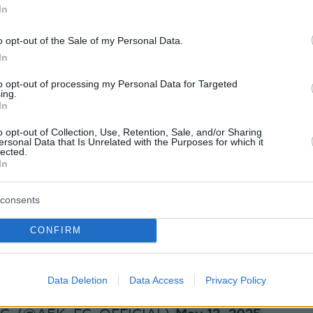
 από τη σεζόν 2022-2023 μέχρι σήμερα.
In
σαν προπονητής της ΑΕΚ το ιστορικό νταμπλ
o opt-out of the Sale of my Personal Data.
ε την επιστροφή της ΑΕΚ στο νέο της γήπεδο.
In
to opt-out of processing my Personal Data for Targeted
α της ΑΕΚ και ο διοικητικός ηγέτης της ΠΑΕ κ.
ing.
In
όπουλος ευχαριστούν τον Ματίας Αλμέιδα και
γάτες του για ό,τι προσέφεραν στην ομάδα
o opt-out of Collection, Use, Retention, Sale, and/or Sharing
ersonal Data that Is Unrelated with the Purposes for which it
υχόμαστε καλή συνέχεια στην καριέρα τους».
lected.
In
consents
CONFIRM
ργασίας με τον Ματίας Αλμέιδα
/t.co/cDUfaysSY1
#aekfc
Data Deletion
Data Access
Privacy Policy