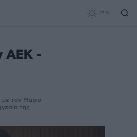
27
°C
ν ΑΕΚ -
ς με τον Μάριο
ηγεσία της