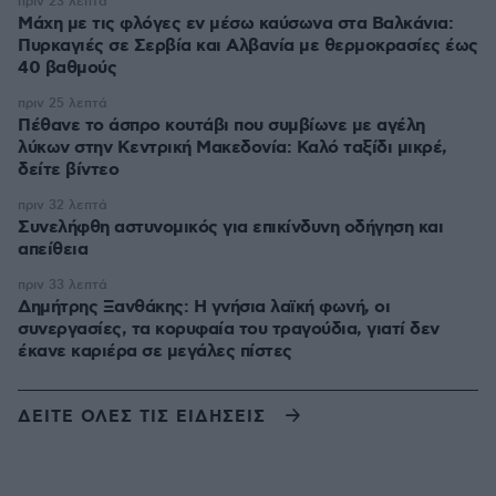
πριν 23 λεπτά
Μάχη με τις φλόγες εν μέσω καύσωνα στα Βαλκάνια:
Πυρκαγιές σε Σερβία και Αλβανία με θερμοκρασίες έως
40 βαθμούς
πριν 25 λεπτά
Πέθανε το άσπρο κουτάβι που συμβίωνε με αγέλη
λύκων στην Κεντρική Μακεδονία: Καλό ταξίδι μικρέ,
δείτε βίντεο
πριν 32 λεπτά
Συνελήφθη αστυνομικός για επικίνδυνη οδήγηση και
απείθεια
πριν 33 λεπτά
Δημήτρης Ξανθάκης: Η γνήσια λαϊκή φωνή, οι
συνεργασίες, τα κορυφαία του τραγούδια, γιατί δεν
έκανε καριέρα σε μεγάλες πίστες
ΔΕΙΤΕ ΟΛΕΣ ΤΙΣ ΕΙΔΗΣΕΙΣ