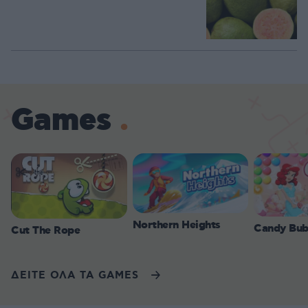
Games
Northern Heights
Candy Bub
Cut The Rope
ΔΕΙΤΕ ΟΛΑ ΤΑ GAMES