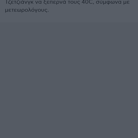
Τζετζιάνγκ να ξεπερνά τους 40C, σύμφωνα με
μετεωρολόγους.