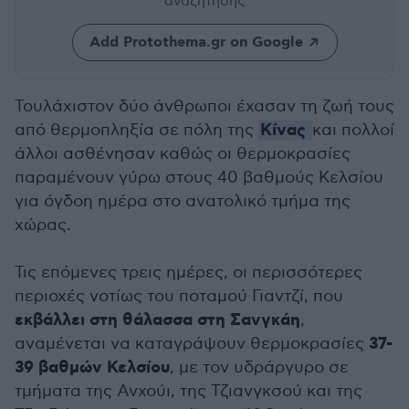
αναζήτησης
Add Protothema.gr on Google
Τουλάχιστον δύο άνθρωποι έχασαν τη ζωή τους
Κίνας
από θερμοπληξία σε πόλη της
και πολλοί
άλλοι ασθένησαν καθώς οι θερμοκρασίες
παραμένουν γύρω στους 40 βαθμούς Κελσίου
για όγδοη ημέρα στο ανατολικό τμήμα της
χώρας.
Τις επόμενες τρεις ημέρες, οι περισσότερες
περιοχές νοτίως του ποταμού Γιαντζί, που
εκβάλλει στη θάλασσα στη Σανγκάη
,
37-
αναμένεται να καταγράψουν θερμοκρασίες
39 βαθμών Κελσίου
, με τον υδράργυρο σε
τμήματα της Ανχούι, της Τζιανγκσού και της