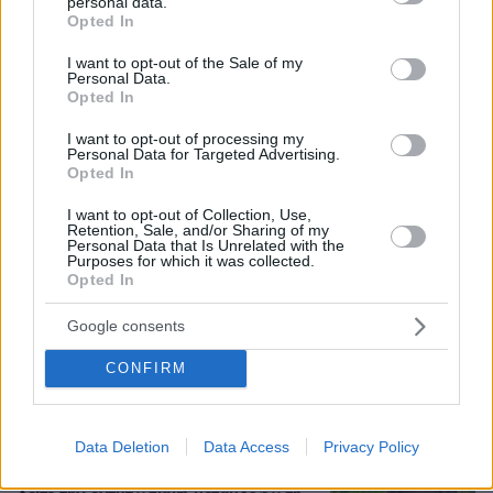
personal data.
grant or deny consent to Google and its third-party tags to
Opted In
use your data for below specified purposes in below Google
consent section.
I want to opt-out of the Sale of my
Personal Data.
Opted In
I want to opt-out of processing my
Personal Data for Targeted Advertising.
Opted In
I want to opt-out of Collection, Use,
Retention, Sale, and/or Sharing of my
Personal Data that Is Unrelated with the
Purposes for which it was collected.
Opted In
06.08.2026, 13:37
Μυστήριο με το ραντεβού Πεζεσκιάν - Χαμενεΐ
Google consents
στην Τεχεράνη: Βρέθηκαν σε ένα σκοτεινό
αυτοκίνητο, άκουγαν, αλλά δεν έβλεπαν ο ένας
CONFIRM
τον άλλο
Data Deletion
Data Access
Privacy Policy
Νεαρή γυναίκα με ακατέργαστη
ομορφιά από την Αιθιοπία έγινε viral,