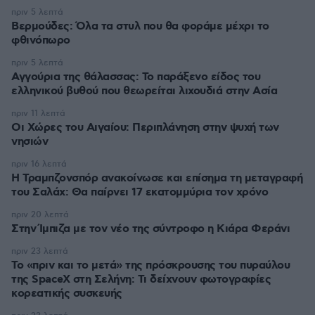
πριν 5 λεπτά
Βερμούδες: Όλα τα στυλ που θα φοράμε μέχρι το
φθινόπωρο
πριν 5 λεπτά
Αγγούρια της θάλασσας: Το παράξενο είδος του
ελληνικού βυθού που θεωρείται λιχουδιά στην Ασία
πριν 11 λεπτά
Οι Xώρες του Αιγαίου: Περιπλάνηση στην ψυχή των
νησιών
πριν 16 λεπτά
Η Τραμπζονσπόρ ανακοίνωσε και επίσημα τη μεταγραφή
του Σαλάχ: Θα παίρνει 17 εκατομμύρια τον χρόνο
πριν 20 λεπτά
Στην Ίμπιζα με τον νέο της σύντροφο η Κιάρα Φεράνι
πριν 23 λεπτά
Το «πριν και το μετά» της πρόσκρουσης του πυραύλου
της SpaceX στη Σελήνη: Τι δείχνουν φωτογραφίες
κορεατικής συσκευής