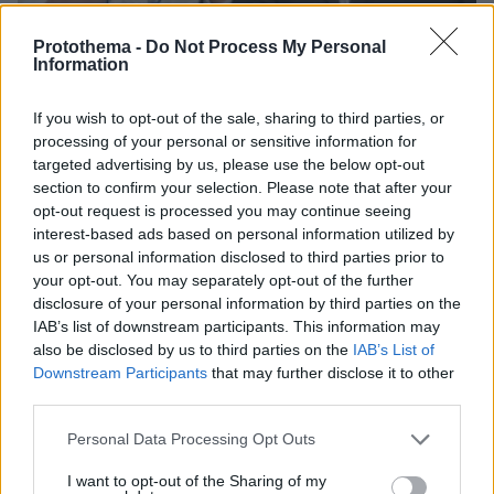
Protothema -
Do Not Process My Personal
Information
If you wish to opt-out of the sale, sharing to third parties, or
processing of your personal or sensitive information for
06.08.2026, 15:36
targeted advertising by us, please use the below opt-out
Η απουσία μέσα στη νύχτα και η λεπτομέρεια στα
section to confirm your selection. Please note that after your
μηνύματα: Πώς η σύζυγος του Αφγανού ξεκίνησε
opt-out request is processed you may continue seeing
να τον υποπτεύεται για τη δολοφονία της
interest-based ads based on personal information utilized by
Βρετανίδας στην Κυψέλη
us or personal information disclosed to third parties prior to
your opt-out. You may separately opt-out of the further
disclosure of your personal information by third parties on the
IAB’s list of downstream participants. This information may
also be disclosed by us to third parties on the
IAB’s List of
Downstream Participants
that may further disclose it to other
third parties.
Please note that this website/app uses one or more Google
Personal Data Processing Opt Outs
services and may gather and store information including but
not limited to your visit or usage behaviour. You may click to
I want to opt-out of the Sharing of my