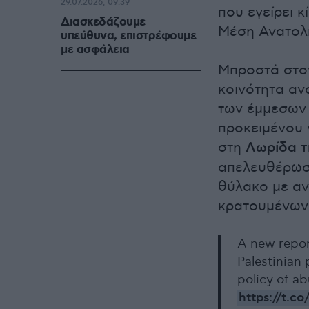
29.07.2026, 09:39
που εγείρει 
Διασκεδάζουμε
Μέση Ανατολ
υπεύθυνα, επιστρέφουμε
με ασφάλεια
Μπροστά στον
κοινότητα αν
των έμμεσων 
προκειμένου 
στη
Λωρίδα τ
απελευθέρωση
θύλακο με αν
κρατουμένων 
A new report
Palestinian 
policy of ab
https://t.c