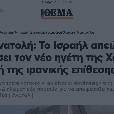
Ελληνικά
English
δα
Ανατολή
Γιαχία Σινουάρ
Χαμάς
Χασάν Νασράλα
ατολή: Το Ισραήλ απει
ει τον νέο ηγέτη της 
 της ιρανικής επίθεση
τίποινα «όποιες κι αν είναι οι συνέπειες» δια
- Διπλωματικός πυρετός για να αποφευχθεί πε
Μέση Ανατολή