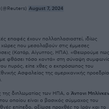
 (@Reuters)
August 7, 2024
κές επαφές έχουν πολλαπλασιαστεί, ιδίως
 χώρες που μεσολαβούν στις έμμεσες
σεις (Κατάρ, Αίγυπτος, ΗΠΑ). «Θεωρούμε πω
αμε φθάσει τόσο κοντά» στη σύναψη συμφωνί
ου πυρός, είπε χθες ο εκπρόσωπος του
θνικής Ασφαλείας της αμερικανικής προεδρία
.
 της διπλωματίας των ΗΠΑ, ο
Άντονι Μπλίνκε
του οποίου είναι ο βασικός σύμμαχος του
θνές επίπεδο, αξίωσε προχθές το Ιράν και το