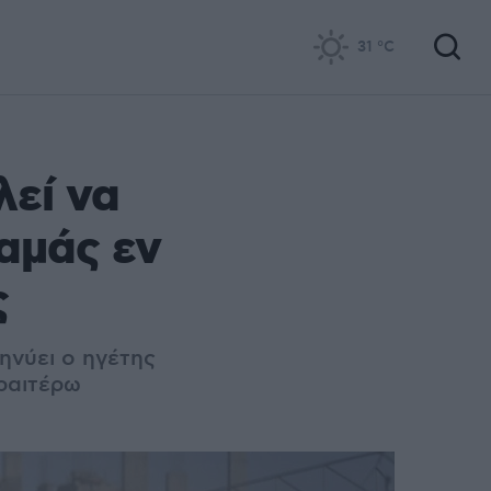
31
°C
λεί να
Χαμάς εν
ς
μηνύει ο ηγέτης
ραιτέρω