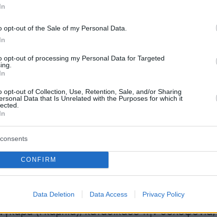
βηκε κατακόρυφα μετά τους θανάτους του
In
ια και του Φουάντ Σουκρ, ηγετικού στελέχους
o opt-out of the Sale of my Personal Data.
ική βραχίονα της Χεζμπολά, την 30ή Ιουλίου σ
In
μβαρδισμό σε νότιο προάστιο της Βηρυτού.
to opt-out of processing my Personal Data for Targeted
ing.
In
αι το Ιράν έχουν «υποχρέωση να
» μετά τις δυο δολοφονίες, είπε προχθές
o opt-out of Collection, Use, Retention, Sale, and/or Sharing
ersonal Data that Is Unrelated with the Purposes for which it
ης του ένοπλου λιβανικού κινήματος
Χασάν
lected.
In
ιαμηνύοντας πως θα υπάρξουν αντίποινα «όποι
 συνέπειες».
consents
κεια συνεδρίασής του χθες στη Σαουδική
CONFIRM
γανισμός Ισλαμικής Συνεργασίας (ΟΙΣ) έκρινε
λ διέπραξε τη δολοφονία του Ισμαήλ Χανίγια,
Data Deletion
Data Access
Privacy Policy
τα υπεύθυνο». Ο ασκών την προεδρία του, ο
γκαρά (Γκάμπια), καταδίκασε την δολοφονία,