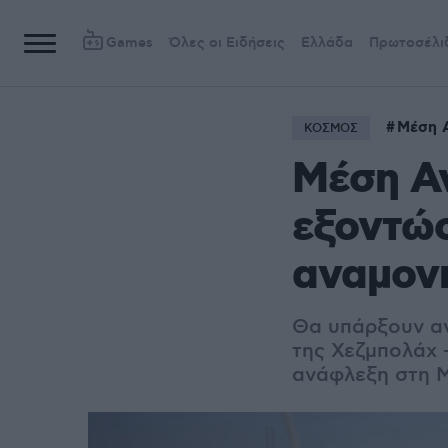
Games
Όλες οι Ειδήσεις
Ελλάδα
Πρωτοσέλι
Μέση 
ΚΟΣΜΟΣ
Μέση Αν
εξοντώσ
αναμονή
Θ
α υπάρξουν αν
της Χεζμπολάχ 
ανάφλεξη στη 