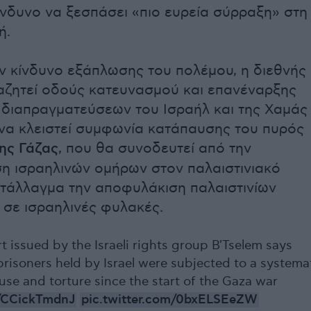
κίνδυνο να ξεσπάσει «πιο ευρεία σύρραξη» στη
ή.
 κίνδυνο εξάπλωσης του πολέμου, η διεθνής
αζητεί οδούς κατευνασμού και επανέναρξης
διαπραγματεύσεων του Ισραήλ και της Χαμάς
να κλειστεί συμφωνία κατάπαυσης του πυρός
ης Γάζας
, που θα συνοδευτεί από την
 ισραηλινών ομήρων στον παλαιστινιακό
τάλλαγμα την αποφυλάκιση παλαιστινίων
σε ισραηλινές φυλακές.
 issued by the Israeli rights group B'Tselem says
prisoners held by Israel were subjected to a systema
use and torture since the start of the Gaza war
o/CCickTmdnJ
pic.twitter.com/0bxELSEeZW