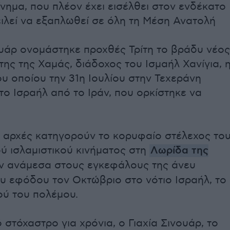
ίνημα, που πλέον έχει εισέλθει στον ενδέκατο
ειλεί να εξαπλωθεί σε όλη τη Μέση Ανατολή
ουάρ ονομάστηκε προχθές Τρίτη το βράδυ νέος
της της Χαμάς, διάδοχος του Ισμαήλ Χανίγια, 
υ οποίου την 31η Ιουλίου στην Τεχεράνη
ο Ισραήλ από το Ιράν, που ορκίστηκε να
ς αρχές κατηγορούν το κορυφαίο στέλεχος το
ού ισλαμιστικού κινήματος στη
Λωρίδα της
αν ανάμεσα στους εγκεφάλους της άνευ
 εφόδου τον Οκτώβριο στο νότιο Ισραήλ, το
ύ του πολέμου.
 στόχαστρο για χρόνια, ο Γιαχία Σινουάρ, το