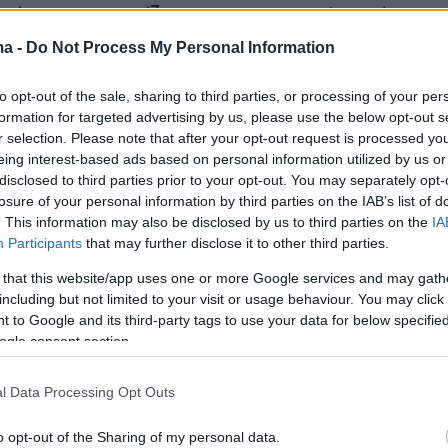
ποίου χαρακτηρίζεται τρομοκρατική οργάνωση
, τις ΗΠΑ και την ΕΕ, δεν έχει εμφανιστεί
ma -
Do Not Process My Personal Information
την 7η Οκτωβρίου.
to opt-out of the sale, sharing to third parties, or processing of your per
formation for targeted advertising by us, please use the below opt-out s
σιάσουμε τις προσπάθειες για να τον βρούμε
r selection. Please note that after your opt-out request is processed y
ες ο αρχηγός του γενικού επιτελείου εθνικής
eing interest-based ads based on personal information utilized by us or
σραήλ, ο στρατηγός Χερτσί Χαλεβί.
disclosed to third parties prior to your opt-out. You may separately opt-
losure of your personal information by third parties on the IAB’s list of
. This information may also be disclosed by us to third parties on the
IA
μεσολαβητικές προσπάθειες έχουν αποτύχει
Participants
that may further disclose it to other third parties.
ο πόλεμος, στον οποίο σύμφωνα με το
 that this website/app uses one or more Google services and may gath
αμάς
έχουν χαθεί τουλάχιστον 40.000 ζωές στ
including but not limited to your visit or usage behaviour. You may click 
 to Google and its third-party tags to use your data for below specifi
κημένο παλαιστινιακό θύλακο, απειλείται να
ogle consent section.
η Μέση Ανατολή, ανάμεσα από τη μια στο Ιρά
μάχους του και από την άλλη το Ισραήλ και το
l Data Processing Opt Outs
υμμάχους, ιδίως τις ΗΠΑ.
o opt-out of the Sharing of my personal data.