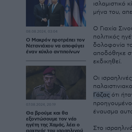
ισλαμιστικό κ
μήνα του, απ
Ο Γιαχία Σιν
08.08.2024, 03:04
πολιτικός ηγέ
Ο Μακρόν προτρέπει τον
δολοφονία το
Νετανιάχου να αποφύγει
έναν κύκλο αντιποίνων
αποδόθηκε στ
εκδικηθεί.
Οι ισραηλινέ
παλαιστινιακ
Γάζας
ότι ήτ
προηγουμένου
07.08.2024, 20:19
έναυσμα αυτο
Θα βρούμε και θα
εξοντώσουμε τον νέο
ηγέτη της Χαμάς, λέει ο
Στο ισραηλινό
αρχηγός του ισραηλινού