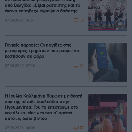
από Βελγίδα: «Είμαι ρατσιστής και το
έκανα επίτηδες» έγραψε ο δράστης
36
07.08.2026, 06:51
Loaded
:
100.00%
Γονικές παροχές: Οι παγίδες στις
μεταφορές χρημάτων που μπορεί να
κοστίσουν σε φόρο
33
07.08.2026, 07:58
Η Ιουλία Καλλιμάνη θύμωσε με θεατή
που της πέταξε λουλούδια στην
Ηγουμενίτσα: Του τα επέστρεψε στο
κεφάλι και είπε «εσένα σ' αρέσει
αυτό...», δείτε βίντεο
57
07.08.2026, 06:39