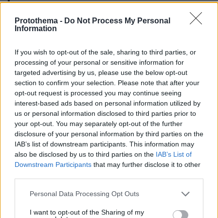
— Sky News (@SkyNews)
August 6, 2024
Protothema -
Do Not Process My Personal
Information
If you wish to opt-out of the sale, sharing to third parties, or
processing of your personal or sensitive information for
targeted advertising by us, please use the below opt-out
Οι ταραχές ακροδεξιών που συγκλονίζουν το
section to confirm your selection. Please note that after your
Ηνωμένο Βασίλειο για μια εβδομάδα έχουν
opt-out request is processed you may continue seeing
interest-based ads based on personal information utilized by
οδηγήσει μέχρι στιγμής σε 378 συλλήψεις,
us or personal information disclosed to third parties prior to
αριθμός που συνεχίζει να αυξάνεται με την
your opt-out. You may separately opt-out of the further
εξέλιξη των ερευνών για τα βίαια επεισόδια,
disclosure of your personal information by third parties on the
ανακοίνωσε σήμερα η βρετανική ομοσπονδία
IAB’s list of downstream participants. This information may
also be disclosed by us to third parties on the
IAB’s List of
αστυνομικών. «Μέχρι στιγμής έχουν
Downstream Participants
that may further disclose it to other
πραγματοποιηθεί 378 συλλήψεις και
third parties.
αναμένουμε ότι ο αριθμός αυτός θα αυξάνεται
Please note that this website/app uses one or more Google
καθημερινά καθώς οι δυνάμεις επιβολής του
Personal Data Processing Opt Outs
services and may gather and store information including but
νόμου συνεχίζουν να εντοπίζουν
not limited to your visit or usage behaviour. You may click to
I want to opt-out of the Sharing of my