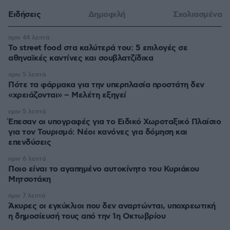
Ειδήσεις
Δημοφιλή
Σχολιασμένα
πριν 44 λεπτά
Το street food στα καλύτερά του: 5 επιλογές σε
αθηναϊκές καντίνες και σουβλατζίδικα
πριν 5 λεπτά
Πότε τα φάρμακα για την υπερπλασία προστάτη δεν
«χρειάζονται» – Μελέτη εξηγεί
πριν 5 λεπτά
Έπεσαν οι υπογραφές για το Ειδικό Χωροταξικό Πλαίσιο
για τον Τουρισμό: Νέοι κανόνες για δόμηση και
επενδύσεις
πριν 6 λεπτά
Ποιο είναι το αγαπημένο αυτοκίνητο του Κυριάκου
Μητσοτάκη
πριν 7 λεπτά
Άκυρες οι εγκύκλιοι που δεν αναρτώνται, υποχρεωτική
η δημοσίευσή τους από την 1η Οκτωβρίου