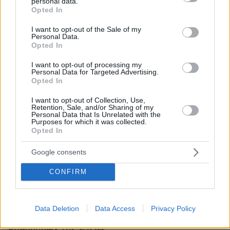
εμπλεκόμενους στα επεισόδια και να
personal data.
grant or deny consent to Google and its third-party tags to
Opted In
συλλαμβάνουν υπεύθυνους», υπογραμμίζει η
use your data for below specified purposes in below Google
consent section.
ανακοίνωση, προσθέτοντας πως οι αρχές
I want to opt-out of the Sale of my
Personal Data.
εργάζονται νυχθημερόν για να επιτευχθεί αυτό
Opted In
και οι εμπλεκόμενοι να οδηγηθούν στη
I want to opt-out of processing my
δικαιοσύνη.
Personal Data for Targeted Advertising.
Opted In
I want to opt-out of Collection, Use,
Retention, Sale, and/or Sharing of my
Personal Data that Is Unrelated with the
Purposes for which it was collected.
Opted In
Ειδήσεις σήμερα:
Google consents
«Εύγε Superman, πέτα ψηλότερα» - Αποθέωση
CONFIRM
για τον Καραλή μετά το χάλκινο στο Παρίσι
«Μου ζήτησαν €50.000 μια ημέρα πριν την
Data Deletion
Data Access
Privacy Policy
εκδήλωση, καταστράφηκα» ξεσπά θύμα των
υπαλλήλων της ΕΤΑΔ