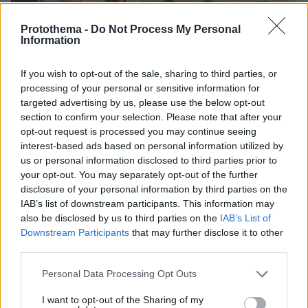
Protothema -
Do Not Process My Personal
Information
If you wish to opt-out of the sale, sharing to third parties, or
processing of your personal or sensitive information for
targeted advertising by us, please use the below opt-out
section to confirm your selection. Please note that after your
opt-out request is processed you may continue seeing
interest-based ads based on personal information utilized by
us or personal information disclosed to third parties prior to
your opt-out. You may separately opt-out of the further
disclosure of your personal information by third parties on the
IAB’s list of downstream participants. This information may
also be disclosed by us to third parties on the
IAB’s List of
Downstream Participants
that may further disclose it to other
third parties.
07.08.2026, 15:59
Είδος υπό εξαφάνιση οι υπερπολύτεκνοι στην
Please note that this website/app uses one or more Google
Personal Data Processing Opt Outs
Ελλάδα που γερνάει: Τα... δύο ταψιά μεσημεριανό,
services and may gather and store information including but
τα επιδόματα, η καθημερινότητά τους
not limited to your visit or usage behaviour. You may click to
I want to opt-out of the Sharing of my