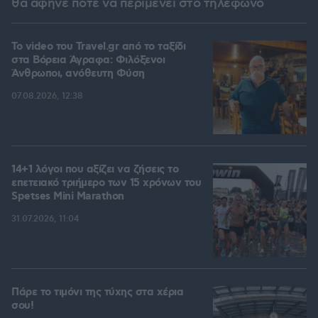
θα άφηνε ποτέ να περιμένει στο τηλέφωνο
To video του Travel.gr από το ταξίδι
στα Βόρεια Άγραφα: Φιλόξενοι
Άνθρωποι, ανόθευτη Φύση
07.08.2026, 12:38
14+1 λόγοι που αξίζει να ζήσεις το
επετειακό τριήμερο των 15 χρόνων του
Spetses Mini Marathon
31.07.2026, 11:04
Πάρε το τιμόνι της τύχης στα χέρια
σου!