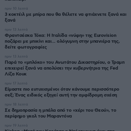
πριν 10 λεπτά
3 κοκτέιλ με μπίρα που θα θέλετε να φτιάχνετε ξανά και
ξανά
πριν 13 λεπτά
Φραντσέσκα Τόκα: Η Ιταλίδα «νύφη» της Eurovision
ποζάρει με μπικίνι και... ολόγυμνη στην μπανιέρα της,
δείτε φωτογραφίες
πριν 13 λεπτά
Παρά το «μπλόκο» του Ανωτάτου Δικαστηρίου, ο Τραμπ
επιχειρεί ξανά να απολύσει την κυβερνήτρια της Fed
Λίζα Κουκ
πριν 17 λεπτά
Είμαστε πιο ευτυχισμένοι όταν κάνουμε περισσότερο
σεξ; Ένας ειδικός εξηγεί αυτή την αμφίδρομη σχέση
πριν 18 λεπτά
Σε δημοπρασία η μπάλα από το «χέρι του Θεού», το
περίφημο γκολ του Μαραντόνα
πριν 19 λεπτά