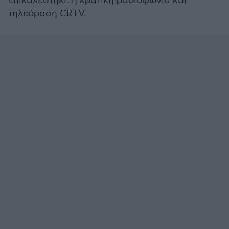
επικαλέστηκε η κρατική ραδιοφωνία και
τηλεόραση CRTV.