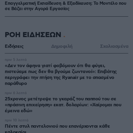
Επαγγελματική Εκπαίδευση & Εξειδίκευση: Το Mοντέλο που
σε Bάζει στην Aγορά Eργασίας
ΡΟΗ ΕΙΔΗΣΕΩΝ
Ειδήσεις
Δημοφιλή
Σχολιασμένα
πριν 5 λεπτά
«Δεν τον άφηνα γιατί φοβόμουν ότι θα φύγει,
πιστεύαμε πως δεν θα βγούμε ζωντανοί»: Επιβάτης
περιγράφει την πτήση της Ryanair με το σπασμένο
παράθυρο
πριν 6 λεπτά
25χρονος μετέτρεψε το γκαράζ του παππού του σε
«πράσινη επιχείρηση» εκατ. δολαρίων: «Χαίρομαι που
έμεινα εδώ»
πριν 10 λεπτά
Πέντε στυλ παντελονιού που επανέρχονται κάθε
καλοκαίρι