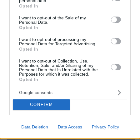
personal data.
grant or deny consent to Google and its third-party tags to
Opted In
use your data for below specified purposes in below Google
consent section.
I want to opt-out of the Sale of my
Personal Data.
Opted In
I want to opt-out of processing my
Personal Data for Targeted Advertising.
Opted In
I want to opt-out of Collection, Use,
Retention, Sale, and/or Sharing of my
Personal Data that Is Unrelated with the
Purposes for which it was collected.
Opted In
Google consents
CONFIRM
Data Deletion
Data Access
Privacy Policy
Loaded
: