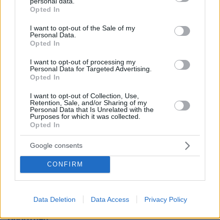
Εθνική Τράπεζα: Η κορυφαία επιλογή για τη χρηματοδότηση
personal data.
grant or deny consent to Google and its third-party tags to
μεγάλων έργων
Opted In
use your data for below specified purposes in below Google
consent section.
I want to opt-out of the Sale of my
29.07.2026, 09:39
Personal Data.
Διασκεδάζουμε υπεύθυνα, επιστρέφουμε με ασφάλεια
Opted In
I want to opt-out of processing my
ΣΧΟΛΙΑ
(2)
Personal Data for Targeted Advertising.
Opted In
ΠΡΟΣΘΗΚΗ ΣΧΟΛΙΟΥ
I want to opt-out of Collection, Use,
Retention, Sale, and/or Sharing of my
Murica!
Personal Data that Is Unrelated with the
Purposes for which it was collected.
02.11.2023, 17:54
Opted In
Ωραία εκπαίδευση έχουν. Μετά απορούν, γιατί
πυροβολούν αθώους πολίτες.
Google consents
ΑΠΑΝΤΗΣΗ
CONFIRM
Ελενα
23.09.2023, 02:49
Data Deletion
Data Access
Privacy Policy
Ότι να ´ναι
ΑΠΑΝΤΗΣΗ