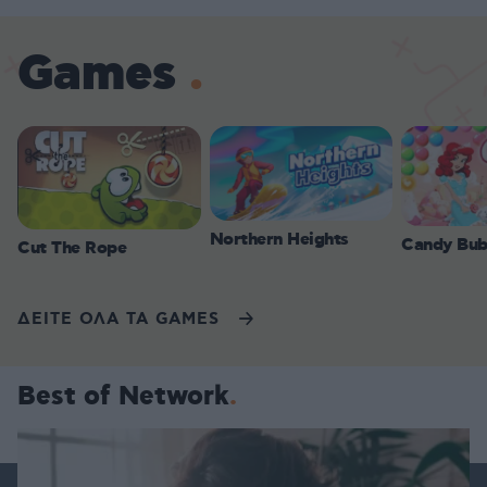
Games
Northern Heights
Candy Bub
Cut The Rope
ΔΕΙΤΕ ΟΛΑ ΤΑ GAMES
Best of Network