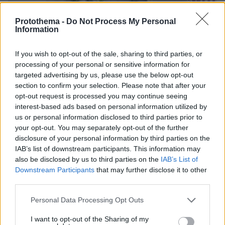
Protothema -
Do Not Process My Personal
Information
If you wish to opt-out of the sale, sharing to third parties, or
processing of your personal or sensitive information for
targeted advertising by us, please use the below opt-out
section to confirm your selection. Please note that after your
opt-out request is processed you may continue seeing
interest-based ads based on personal information utilized by
us or personal information disclosed to third parties prior to
your opt-out. You may separately opt-out of the further
disclosure of your personal information by third parties on the
IAB’s list of downstream participants. This information may
also be disclosed by us to third parties on the
IAB’s List of
03.08.2026, 11:06
Downstream Participants
that may further disclose it to other
Κάτι αλλάζει στον χάρτη της πανεπιστημιακής εκπαίδευσης
third parties.
στην Ελλάδα
Please note that this website/app uses one or more Google
Personal Data Processing Opt Outs
services and may gather and store information including but
30.07.2026, 15:25
not limited to your visit or usage behaviour. You may click to
I want to opt-out of the Sharing of my