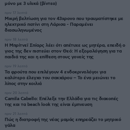
μόνο με 3 υλικά (βίντεο)
πριν 17 λεπτά
Μικρή βελτίωση για τον 43χρονο που τραυματίστηκε με
ηλεκτρικό πατίνι στη Λάρισα - Παραμένει
διασωληνωμένος
πριν 18 λεπτά
Η Μπρίτνεϊ Σπίαρς λέει ότι απέτυχε ως μητέρα, επειδή ο
γιος της δεν πιστεύει στον Θεό: Η εξομολόγηση για τα
παιδιά της και η επίθεση στους γονείς της
πριν 19 λεπτά
Τα φρούτα που επιλέγουν 4 ενδοκρινολόγοι για
καλύτερο έλεγχο του σακχάρου – Το ένα μειώνει το
λίπος στην κοιλιά
πριν 20 λεπτά
Camila Cabello: Επέλεξε την Ελλάδα για τις διακοπές
της και τα beach look της είναι έμπνευση
πριν 21 λεπτά
Πώς η διατροφή της νέας μαμάς επηρεάζει το μητρικό
γάλα