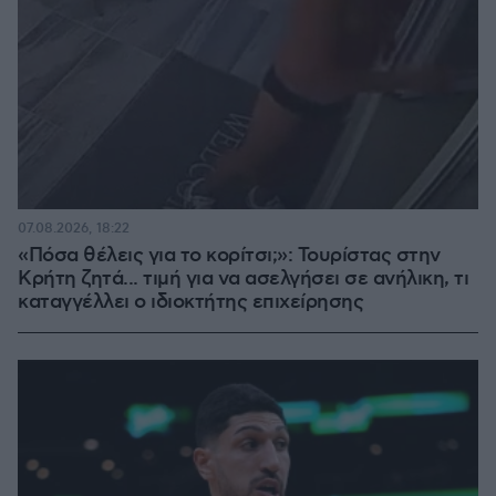
07.08.2026, 18:22
«Πόσα θέλεις για το κορίτσι;»: Τουρίστας στην
Κρήτη ζητά... τιμή για να ασελγήσει σε ανήλικη, τι
καταγγέλλει ο ιδιοκτήτης επιχείρησης