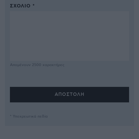
ΣΧΌΛΙΟ *
Απομένουν
2500
χαρακτήρες
* Υποχρεωτικά πεδία