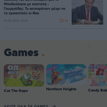
Μποδοσάκειο με επιστολή -
Γεωργιάδης: Το κατακρίνουν μέχρι να
το χρειαστούν οι ίδιοι
34
07.08.2026, 21:54
Games
Northern Heights
Candy Bub
Cut The Rope
ΔΕΙΤΕ ΟΛΑ ΤΑ GAMES