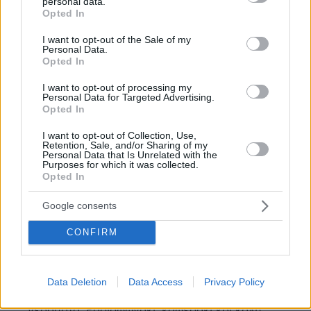
personal data.
ΑΠΑΝΤΗΣΗ
grant or deny consent to Google and its third-party tags to
Opted In
use your data for below specified purposes in below Google
consent section.
I want to opt-out of the Sale of my
Personal Data.
Opted In
τικ τοκ τικ τοκ
I want to opt-out of processing my
05.01.2023, 18:08
Personal Data for Targeted Advertising.
Αυτό είναι το λιγότερο. Σήμερα μπήκα τυχαία στο
Opted In
ελληνικό τικ τοκ και έφριξα με αυτά που είδα.
I want to opt-out of Collection, Use,
Παντού ανήλικα κορίτσια ημίγυμνα να τραγουδάνε
Retention, Sale, and/or Sharing of my
χυδαίους στίχους από τραπ και αλήτες αλλοδαποί να
Personal Data that Is Unrelated with the
Purposes for which it was collected.
μιλάνε για μπάφους και νταηλίκια. Εμετός. Απορώ
Opted In
δεν υπάρχει εισαγγελέας να τους μαζέψει; Οι γονείς
τους τι κάνουν; και μετά απορούμε με αυτά που
Google consents
γίνονται.
CONFIRM
ΑΠΑΝΤΗΣΗ
Τυχαία μπήκες και εσύ
05.01.2023, 23:47
Data Deletion
Data Access
Privacy Policy
Κλείστο το ρημάδι. Τι τα θες τα τικτοκια στα
γεράματα; Ραδιοφωνάκι, καφεδάκι και καλή