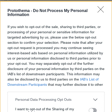
05.01.2023, 22:09
Αφού και οι δασκάλες γιόγκα φοράνε κολάν ενα με
Protothema -
Do Not Process My Personal
το δέρμα και μας πετάγονται τα μάτια έξω το τικ τοκ
Information
σας φταίει ή οτι έχουν αλλάξει οι εποχές και όσο
παμε ξεβρακωνονται ολοι?
If you wish to opt-out of the sale, sharing to third parties, or
ΑΠΑΝΤΗΣΗ
processing of your personal or sensitive information for
targeted advertising by us, please use the below opt-out
section to confirm your selection. Please note that after your
Κωστης
opt-out request is processed you may continue seeing
05.01.2023, 20:02
interest-based ads based on personal information utilized by
να «πληκτρολογήσουν τη λέξη «yoga» σε αυτήν την
us or personal information disclosed to third parties prior to
εφαρμογή, πριν αποκαλύψει ότι «δείχνουν κ.... ους
your opt-out. You may separately opt-out of the further
και γλουτούς». ποια η διαφορα κωλου και γλουτου ρε
disclosure of your personal information by third parties on the
τζιμανια;
IAB’s list of downstream participants. This information may
also be disclosed by us to third parties on the
IAB’s List of
ΑΠΑΝΤΗΣΗ
Downstream Participants
that may further disclose it to other
third parties.
Μουργος
Please note that this website/app uses one or more Google
Personal Data Processing Opt Outs
05.01.2023, 19:05
services and may gather and store information including but
Σούπερ σέξι πόζες μμμμ!
not limited to your visit or usage behaviour. You may click to
I want to opt-out of the Sharing of my