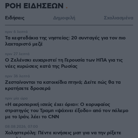
ΡΟΗ ΕΙΔΗΣΕΩΝ
Ειδήσεις
Δημοφιλή
Σχολιασμένα
πριν 6 λεπτά
Τα κεφτεδάκια της νηστείας: 20 συνταγές για τον πιο
λαχταριστό μεζέ
πριν 27 λεπτά
Ο Ζελένσκι ευχαριστεί τη Γερουσία των ΗΠΑ για τις
νέες κυρώσεις κατά της Ρωσίας
πριν 36 λεπτά
Ζεσταίνονται τα κατοικίδια πτηνά; Δείτε πώς θα τα
κρατήσετε δροσερά
πριν μία ώρα
«Η αεροπορική ισχύς έχει όρια»: Ο κορυφαίος
στρατηγός του Τραμπ «ψάχνει έξοδο» από τον πόλεμο
με το Ιράν, λέει το CNN
08.08.2026, 07:00
Χοληστερόλη: Πέντε κινήσεις ματ για να την ρίξετε