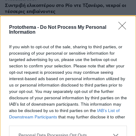
Συντριβή ελικοπτέρου στο Ρίο ντε Τζανέιρο, νεκροί οι
τέσσερις επιβαίνοντες
09.08.2026, 00:42
Εκτός ελέγχου μεγάλη δασική πυρκαγιά στον Καναδά,
Protothema -
Do Not Process My Personal
Information
χιλιάδες αναγκάστηκαν να εγκαταλείψουν τις εστίες
τους
If you wish to opt-out of the sale, sharing to third parties, or
09.08.2026, 00:30
processing of your personal or sensitive information for
Ποιοι μπορεί να είναι οι λόγοι που μια γάτα τινάζεται
targeted advertising by us, please use the below opt-out
στον ύπνο της
section to confirm your selection. Please note that after your
09.08.2026, 00:15
opt-out request is processed you may continue seeing
Πολύτεκνες οικογένειες: Μόλις 23.097 στην Ελλάδα –
interest-based ads based on personal information utilized by
Πόσες έχουν πάνω από 6 παιδιά
us or personal information disclosed to third parties prior to
your opt-out. You may separately opt-out of the further
disclosure of your personal information by third parties on the
ΔΕΙΤΕ ΟΛΕΣ ΤΙΣ ΕΙΔΗΣΕΙΣ
IAB’s list of downstream participants. This information may
also be disclosed by us to third parties on the
IAB’s List of
Downstream Participants
that may further disclose it to other
third parties.
ΤΑ ΠΙΟ ΔΗΜΟΦΙΛΗ
Please note that this website/app uses one or more Google
Personal Data Processing Opt Outs