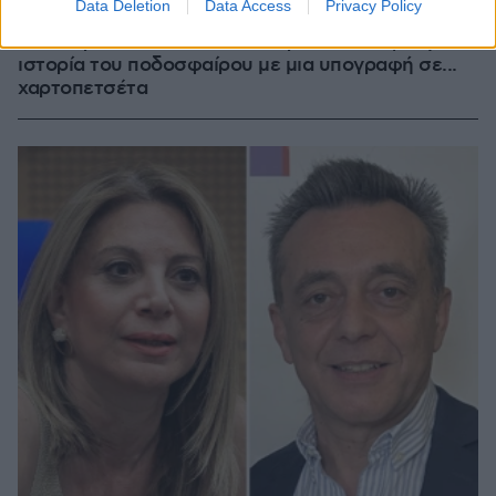
Data Deletion
Data Access
Privacy Policy
Χόρχε Μέσι: Ο εργάτης από το Ροσάριο που πήρε
τον 13χρονο Λιονέλ από το χέρι και άλλαξε την
ιστορία του ποδοσφαίρου με μια υπογραφή σε...
χαρτοπετσέτα