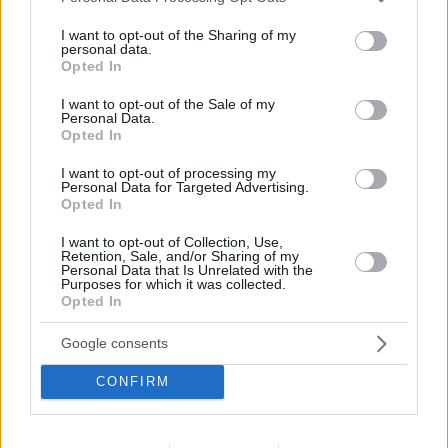
services and may gather and store information including but
not limited to your visit or usage behaviour. You may click to
I want to opt-out of the Sharing of my
personal data.
grant or deny consent to Google and its third-party tags to
Opted In
use your data for below specified purposes in below Google
consent section.
I want to opt-out of the Sale of my
Personal Data.
Opted In
I want to opt-out of processing my
Personal Data for Targeted Advertising.
Opted In
I want to opt-out of Collection, Use,
Retention, Sale, and/or Sharing of my
Personal Data that Is Unrelated with the
Purposes for which it was collected.
Opted In
Google consents
CONFIRM
08.08.2026, 21:43