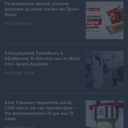
Tα κυριακάτικα πρωινά, γίνονται
καλύτερα με efood market και Πρώτο
Θέμα!
07.08.2026, 12:25
Επαγγελματική Εκπαίδευση &
Εξειδίκευση: Το Mοντέλο που σε Bάζει
στην Aγορά Eργασίας
26.07.2026, 09:54
Κίνα: Σήκωσαν τσιμεντένιο μπλοκ
1.540 τόνων για νέο λιμενικό έργο –
Θα κατασκευαστούν 75 για έως 72
πλοία