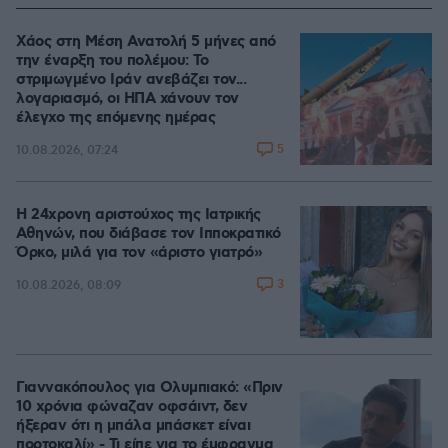
Χάος στη Μέση Ανατολή 5 μήνες από
την έναρξη του πολέμου: Το
στριμωγμένο Ιράν ανεβάζει τον...
λογαριασμό, οι ΗΠΑ χάνουν τον
έλεγχο της επόμενης ημέρας
5
10.08.2026, 07:24
Η 24χρονη αριστούχος της Ιατρικής
Αθηνών, που διάβασε τον Ιπποκρατικό
Όρκο, μιλά για τον «άριστο γιατρό»
3
10.08.2026, 08:09
Γιαννακόπουλος για Ολυμπιακό: «Πριν
10 χρόνια φώναζαν οφσάιντ, δεν
ήξεραν ότι η μπάλα μπάσκετ είναι
πορτοκαλί» - Τι είπε για το έμφραγμα