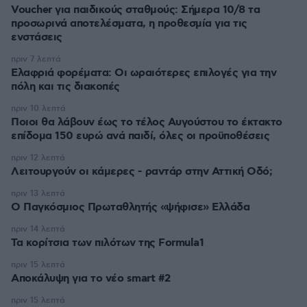
Voucher για παιδικούς σταθμούς: Σήμερα 10/8 τα
προσωρινά αποτελέσματα, η προθεσμία για τις
ενστάσεις
πριν 7 λεπτά
Eλαφριά φορέματα: Οι ωραιότερες επιλογές για την
πόλη και τις διακοπές
πριν 10 λεπτά
Ποιοι θα λάβουν έως το τέλος Αυγούστου το έκτακτο
επίδομα 150 ευρώ ανά παιδί, όλες οι προϋποθέσεις
πριν 12 λεπτά
Λειτουργούν οι κάμερες - ραντάρ στην Αττική Οδό;
πριν 13 λεπτά
Ο Παγκόσμιος Πρωταθλητής «ψήφισε» Ελλάδα
πριν 14 λεπτά
Τα κορίτσια των πιλότων της Formula1
πριν 15 λεπτά
Αποκάλυψη για το νέο smart #2
πριν 15 λεπτά