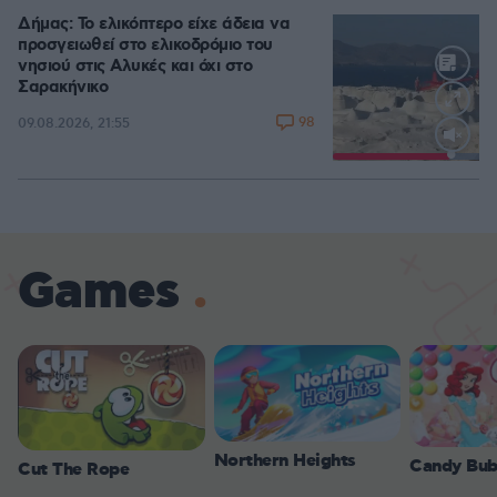
Δήμας: Το ελικόπτερο είχε άδεια να
προσγειωθεί στο ελικοδρόμιο του
νησιού στις Αλυκές και όχι στο
Σαρακήνικο
98
09.08.2026, 21:55
Loaded
:
100.00%
Games
Northern Heights
Candy Bub
Cut The Rope