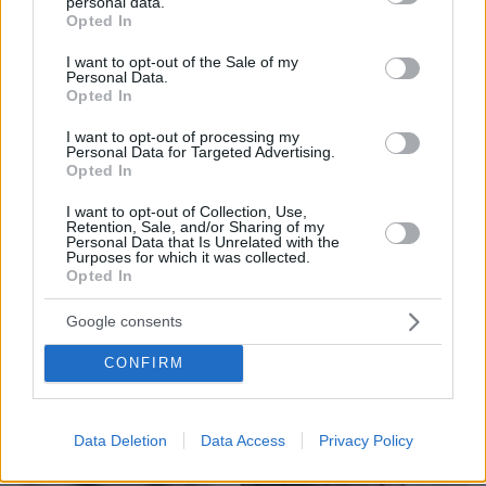
personal data.
grant or deny consent to Google and its third-party tags to
Opted In
use your data for below specified purposes in below Google
consent section.
I want to opt-out of the Sale of my
Personal Data.
Opted In
I want to opt-out of processing my
Personal Data for Targeted Advertising.
Opted In
I want to opt-out of Collection, Use,
Retention, Sale, and/or Sharing of my
Personal Data that Is Unrelated with the
Purposes for which it was collected.
Opted In
08.11.2021, 16:58
Google consents
Πρώτη επίσημη αντίδραση Ζάεφ στα Σκόπια, στην πρόταση
δυσπιστίας κατά της κυβέρνησής του
CONFIRM
Thema Insights
Data Deletion
Data Access
Privacy Policy