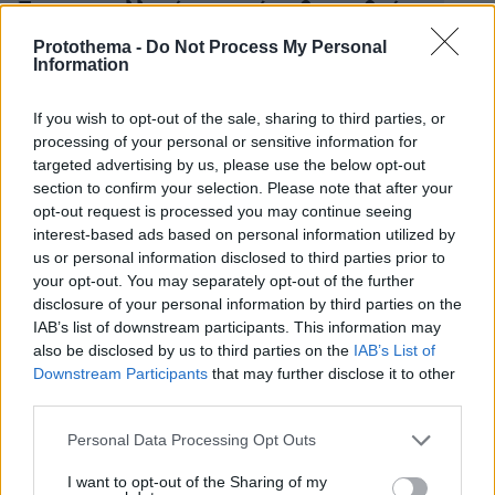
Ποιες συναλλαγές μπορεί να θεωρηθούν ως
ύποπτες για «ξέπλυμα χρήματος»
Protothema -
Do Not Process My Personal
Information
protothema.gr στο Google News
Ακολουθήστε το
If you wish to opt-out of the sale, sharing to third parties, or
και μάθετε πρώτοι όλες τις ειδήσεις
processing of your personal or sensitive information for
targeted advertising by us, please use the below opt-out
section to confirm your selection. Please note that after your
Ειδήσεις
Δείτε όλες τις τελευταίες
από την Ελλάδα
opt-out request is processed you may continue seeing
και τον Κόσμο, τη στιγμή που συμβαίνουν, στο
interest-based ads based on personal information utilized by
Protothema.gr
us or personal information disclosed to third parties prior to
your opt-out. You may separately opt-out of the further
Σχετικά Άρθρα
disclosure of your personal information by third parties on the
IAB’s list of downstream participants. This information may
also be disclosed by us to third parties on the
IAB’s List of
Downstream Participants
that may further disclose it to other
third parties.
Please note that this website/app uses one or more Google
Personal Data Processing Opt Outs
services and may gather and store information including but
not limited to your visit or usage behaviour. You may click to
I want to opt-out of the Sharing of my