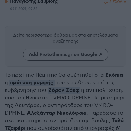
Παναγιώτης Σαββίδης
2 ΣΧΟΛΙΑ
09.11.2021, 07:32
Δείτε περισσότερα άρθρα μας
στα αποτελέσματα
αναζήτησης
Add Protothema.gr on Google
Σκόπια
Το πρωί της Πέμπτης θα συζητηθεί στα
πρόταση μομφής
η
που κατέθεσε κατά της
κυβέρνησης του
Ζόραν Ζάεφ
η αντιπολίτευση,
υπό το εθνικιστικό VMRO-DPMNE. Το μεσημέρι
της Δευτέρας, ο αντιπρόεδρος του VMRO-
Αλεξάνταρ Νικολόφσκι
DPMNE,
, παρέδωσε το
Ταλάτ
σχετικό αίτημα στον πρόεδρο της Βουλής
Τζαφέρι
που συνοδευόταν από υπογραφές 61