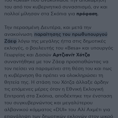
του «Βesa» που ανακοίνωσε την αποχώρησή
του από τον κυβερνητικό συνασπισμό, αν και
πρόφαση
πολλοί μίλησαν στα Σκόπια για
.
Την περασμένη Δευτέρα, και μετά την
ανακοίνωση
παραίτησης του πρωθυπουργού
Ζάεφ
λόγω της μεγάλης ήττα στις δημοτικές
εκλογές, ο βουλευτής του «Besa» και υπουργός
Αρτζιανίτ Χότζα
Γεωργίας και Δασών
συναντήθηκε με τον Ζάεφ προσπαθώντας να
τον πείσει να παραμείνει στη θέση του και πως
η κυβέρνηση θα πρέπει να ολοκληρώσει τη
θητεία της. Η στάση του Χότζα άλλαξε άρδην
τις επόμενες μέρες όταν η Εθνική Εκλογική
Επιτροπή στα Σκόπια, αποδέχτηκε την ένσταση
του συγκυβερνώντος και μεγαλύτερου
αλβανικού κόμματος «DUI» του Αλί Αχμέτι για
επανάληψη των δημοτικών εκλογών στον μικρό