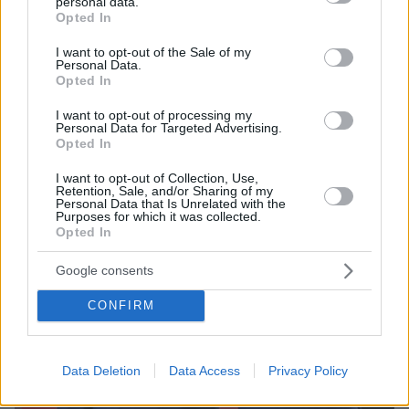
personal data.
grant or deny consent to Google and its third-party tags to
Opted In
47
02.10.2023, 17:34
use your data for below specified purposes in below Google
Στη Στρούμιτσα της Βόρειας Μακεδονίας ο Τσίπρας -
consent section.
I want to opt-out of the Sale of my
Συναντήθηκε με τον Ζάεφ
Personal Data.
Opted In
Ο πρόεδρος του ΣΥΡΙΖΑ έγινε δεκτός από τον κ.
Ζάεφ στο σπίτι του
I want to opt-out of processing my
Personal Data for Targeted Advertising.
Opted In
I want to opt-out of Collection, Use,
Retention, Sale, and/or Sharing of my
Personal Data that Is Unrelated with the
Purposes for which it was collected.
Opted In
Google consents
CONFIRM
Data Deletion
Data Access
Privacy Policy