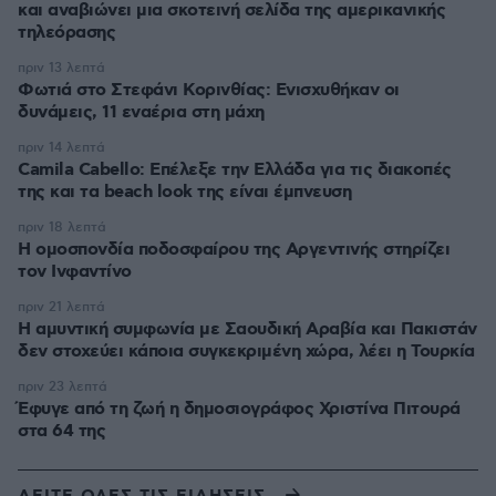
και αναβιώνει μια σκοτεινή σελίδα της αμερικανικής
τηλεόρασης
πριν 13 λεπτά
Φωτιά στο Στεφάνι Κορινθίας: Ενισχυθήκαν οι
δυνάμεις, 11 εναέρια στη μάχη
πριν 14 λεπτά
Camila Cabello: Επέλεξε την Ελλάδα για τις διακοπές
της και τα beach look της είναι έμπνευση
πριν 18 λεπτά
Η ομοσπονδία ποδοσφαίρου της Αργεντινής στηρίζει
τον Ινφαντίνο
πριν 21 λεπτά
Η αμυντική συμφωνία με Σαουδική Αραβία και Πακιστάν
δεν στοχεύει κάποια συγκεκριμένη χώρα, λέει η Τουρκία
πριν 23 λεπτά
Έφυγε από τη ζωή η δημοσιογράφος Χριστίνα Πιτουρά
στα 64 της