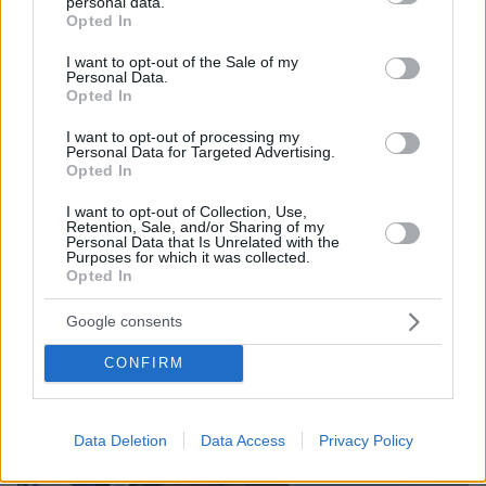
personal data.
grant or deny consent to Google and its third-party tags to
Opted In
use your data for below specified purposes in below Google
consent section.
I want to opt-out of the Sale of my
Personal Data.
Opted In
I want to opt-out of processing my
Personal Data for Targeted Advertising.
Opted In
I want to opt-out of Collection, Use,
Retention, Sale, and/or Sharing of my
07.08.2026, 14:57
Personal Data that Is Unrelated with the
«Τα έχω χάσει όλα»: Συντετριμμένος ο πατέρας
Purposes for which it was collected.
Opted In
και σύζυγος των θυμάτων στο τροχαίο στις
Σέρρες
Google consents
CONFIRM
Data Deletion
Data Access
Privacy Policy