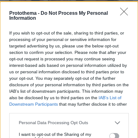
Protothema -
Do Not Process My Personal
Information
If you wish to opt-out of the sale, sharing to third parties, or
07.08.2026, 15:59
processing of your personal or sensitive information for
Είδος υπό εξαφάνιση οι υπερπολύτεκνοι στην
targeted advertising by us, please use the below opt-out
Ελλάδα που γερνάει: Τα... δύο ταψιά μεσημεριανό,
section to confirm your selection. Please note that after your
τα επιδόματα, η καθημερινότητά τους
opt-out request is processed you may continue seeing
interest-based ads based on personal information utilized by
us or personal information disclosed to third parties prior to
your opt-out. You may separately opt-out of the further
disclosure of your personal information by third parties on the
IAB’s list of downstream participants. This information may
also be disclosed by us to third parties on the
IAB’s List of
Downstream Participants
that may further disclose it to other
third parties.
Please note that this website/app uses one or more Google
Personal Data Processing Opt Outs
services and may gather and store information including but
not limited to your visit or usage behaviour. You may click to
I want to opt-out of the Sharing of my