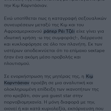
την Κιμ Καρντάσιαν.
Ενώ υποτίθεται πως η καταγραφή σεξουαλικών
συνευρέσεων μεταξύ της Κιμ και του
Αφροαμερικανού
ράπερ Ρέι Τζέι
είχε γίνει για
ιδιωτική χρήση -ω της συμφοράς!-, διέρρευσε
και κυκλοφόρησε σε όλο τον πλανήτη. Εκ των
υστέρων αποδεικνύεται ότι το επίμαχο sextape
ήταν ένα ακόμη μέσο προβολής και
πλουτισμού.
Σε ενορχήστρωση της μητέρας της, η
Κιμ
Καρντάσιαν
προέβη σε μια αναλυτική και
ολοκληρωμένη επίδειξη των ικανοτήτων της
στο κρεβάτι, σαν μια guest star στην
πορνοβιομηχανία. Η μόνη διαφορά με την,
οιονεί ή και κατά κυριολεξία, εκπόρνευση που