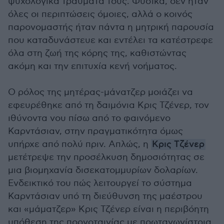
ψυχολογικά τραύματά τους. Φυσικά, δεν ήταν
όλες οι περιπτώσεις όμοιες, αλλά ο κοινός
παρονομαστής ήταν πάντα η μητρική παρουσία
που καταδυνάστευε και εντέλει τα κατέστρεφε
όλα στη ζωή της κόρης της, καθιστώντας
ακόμη και την επιτυχία κενή νοήματος.
Ο ρόλος της μητέρας-μάνατζερ μοιάζει να
εφευρέθηκε από τη δαιμόνια Κρις Τζένερ, τον
ιθύνοντα νου πίσω από το φαινόμενο
Καρντάσιαν, στην πραγματικότητα όμως
υπήρχε από πολύ πριν. Απλώς, η
Κρις Τζένερ
μετέτρεψε την προσέλκυση δημοσιότητας σε
μια βιομηχανία δισεκατομμυρίων δολαρίων.
Ενδεικτικό του πώς λειτουργεί το σύστημα
Καρντάσιαν υπό τη διεύθυνση της μαέστρου
και «μάματζερ» Κρις Τζένερ είναι η περιβόητη
υπόθεση της πορνοταινίας με πρωταγωνίστρια