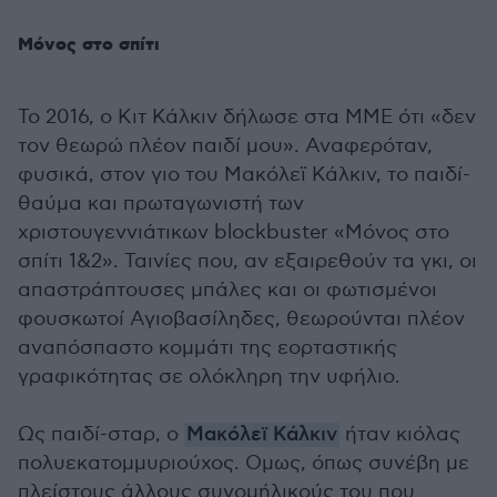
Μόνος στο σπίτι
Το 2016, ο Κιτ Κάλκιν δήλωσε στα ΜΜΕ ότι «δεν
τον θεωρώ πλέον παιδί μου». Αναφερόταν,
φυσικά, στον γιο του Μακόλεϊ Κάλκιν, το παιδί-
θαύμα και πρωταγωνιστή των
χριστουγεννιάτικων blockbuster «Μόνος στο
σπίτι 1&2». Ταινίες που, αν εξαιρεθούν τα γκι, οι
απαστράπτουσες μπάλες και οι φωτισμένοι
φουσκωτοί Αγιοβασίληδες, θεωρούνται πλέον
αναπόσπαστο κομμάτι της εορταστικής
γραφικότητας σε ολόκληρη την υφήλιο.
Ως παιδί-σταρ, ο
Μακόλεϊ Κάλκιν
ήταν κιόλας
πολυεκατομμυριούχος. Ομως, όπως συνέβη με
πλείστους άλλους συνομήλικούς του που