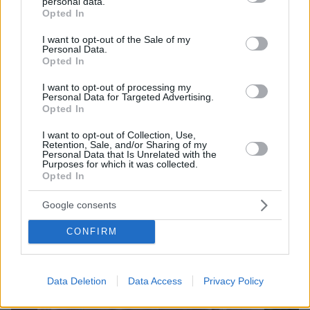
personal data.
αλκοολισμού, κάτι που εκείνη δεν ήταν σε θέση
grant or deny consent to Google and its third-party tags to
Opted In
use your data for below specified purposes in below Google
να κατανοήσει ως παιδί.
consent section.
I want to opt-out of the Sale of my
Personal Data.
Opted In
I want to opt-out of processing my
Personal Data for Targeted Advertising.
Opted In
I want to opt-out of Collection, Use,
Retention, Sale, and/or Sharing of my
Personal Data that Is Unrelated with the
Purposes for which it was collected.
Opted In
Google consents
CONFIRM
Data Deletion
Data Access
Privacy Policy