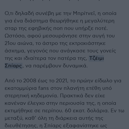
Ο,τι δηλαδή συνέβη με την Μπρίτνεϊ, η οποία
για ένα διάστημα θεωρήθηκε η μεγαλύτερη
σταρ της εφηβικής ποπ που υπήρξε ποτέ.
Ωστόσο, αφού μεσουράνησε στην αυγή του
21ου αιώνα, το άστρο της εκτροχιάστηκε
άσχημα, γεγονός που ανάγκασε τους γονείς
της και ιδιαίτερα τον πατέρα της,
Τζέιμι
Σπίαρς
, να παρέμβουν δυναμικά.
Από το 2008 έως το 2021, το πρώην είδωλο για
εκατομμύρια fans στον πλανήτη ετέθη υπό
στερητική κηδεμονία. Πρακτικά δεν είχε
κανέναν έλεγχο στην περιουσία της, η οποία
εκτιμήθηκε σε περίπου. 60 εκατ. δολάρια. Εν τω
μεταξύ, καθ’ όλη τη διάρκεια αυτής της
διευθέτησης, η Σπίαρς εξαφανίστηκε ως