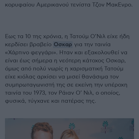
κορυφαίου Αμερικανού τενίστα Τζον ΜακΕνρο.
Εως τα 10 της χρόνια, η Τατούμ Ο’Νιλ είχε ήδη
κερδίσει βραβείο
Οσκαρ
για την ταινία
«Χάρτινο φεγγάρι». Ηταν και εξακολουθεί να
είναι έως σήμερα η νεότερη κάτοχος Οσκαρ,
όμως από πολύ νωρίς η χαρισματική Τατούμ
είχε κιόλας αρχίσει να μισεί θανάσιμα τον
συμπρωταγωνιστή της σε εκείνη την υπέροχη
ταινία του 1973, τον Ράιαν Ο’ Νιλ, ο οποίος,
φυσικά, τύγχανε και πατέρας της.