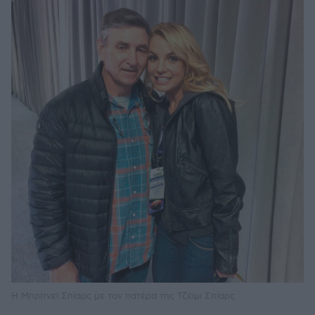
Η Μπρίτνεϊ Σπίαρς με τον πατέρα της Τζέιμι Σπίαρς