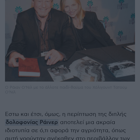
Ο Ράιαν Ο’Νιλ με το άλλοτε παιδί-θαύμα του Χόλιγουντ Τατούμ
Ο’Νιλ
Εστω και έτσι, όμως, η περίπτωση της διπλής
δολοφονίας Ράινερ
αποτελεί μια ακραία
ιδιοτυπία σε ό,τι αφορά την αγριότητα, όπως
αυτή νοούνταν ανέκαθεν στο περιβάλλον των