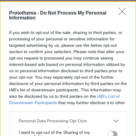
ήταν 12 ετών.
Protothema -
Do Not Process My Personal
Information
Πολλά χρόνια αργότερα, όταν πλέον η Αντέλ
είχε κατακτήσει τη δόξα και την καταξίωση,
If you wish to opt-out of the sale, sharing to third parties, or
εξερράγη κατά του πατρός της σε συνέντευξή
processing of your personal or sensitive information for
της: «Με κάνει έξω φρενών με αυτά που λέει
targeted advertising by us, please use the below opt-out
για μένα. Οτι δήθεν ‘’το πρόβλημά μου με τους
section to confirm your selection. Please note that after your
opt-out request is processed you may continue seeing
άντρες οφείλεται σε εκείνον’’. Σοβαρά; Να πάει
interest-based ads based on personal information utilized by
να γ... Πώς τολμάει να σχολιάζει τη ζωή μου;
us or personal information disclosed to third parties prior to
Λέει ότι με αγαπάει και με λατρεύει.
your opt-out. You may separately opt-out of the further
Τρελαίνομαι. Και γιατί μου τα λέει αυτά μέσω
disclosure of your personal information by third parties on the
IAB’s list of downstream participants. This information may
μιας εφημερίδας; Αν τον ξαναδώ μπροστά μου,
also be disclosed by us to third parties on the
IAB’s List of
θα τον φτύσω στα μούτρα».
Downstream Participants
that may further disclose it to other
third parties.
Εντέλει η Αντέλ συμφιλιώθηκε με τον πατέρα
Please note that this website/app uses one or more Google
Personal Data Processing Opt Outs
της, αναγνωρίζοντας ότι η αδιαφορία του για
services and may gather and store information including but
εκείνην απέρρεε από την αρρώστια του
not limited to your visit or usage behaviour. You may click to
I want to opt-out of the Sharing of my