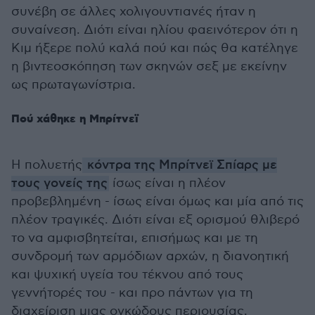
συνέβη σε άλλες χολιγουντιανές ήταν η
συναίνεση. Διότι είναι ηλίου φαεινότερον ότι η
Κιμ ήξερε πολύ καλά πού και πώς θα κατέληγε
η βιντεοσκόπηση των σκηνών σεξ με εκείνην
ως πρωταγωνίστρια.
Πού χάθηκε η Μπρίτνεϊ
Η πολυετής
κόντρα της Μπρίτνεϊ Σπίαρς με
τους γονείς της
ίσως είναι η πλέον
προβεβλημένη - ίσως είναι όμως και μία από τις
πλέον τραγικές. Διότι είναι εξ ορισμού θλιβερό
το να αμφισβητείται, επισήμως και με τη
συνδρομή των αρμόδιων αρχών, η διανοητική
και ψυχική υγεία του τέκνου από τους
γεννήτορές του - και προ πάντων για τη
διαχείριση μιας ογκώδους περιουσίας.