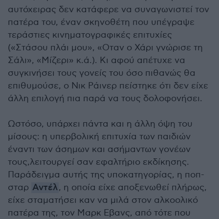
αυτόχειρας δεν κατάφερε να συναγωνιστεί τον
πατέρα του, έναν σκηνοθέτη που υπέγραψε
τεράστιες κινηματογραφικές επιτυχίες
(«Στάσου πλάι μου», «Οταν ο Χάρι γνώρισε τη
Σάλι», «Μίζερι» κ.ά.). Κι αφού απέτυχε να
συγκινήσει τους γονείς του όσο πιθανώς θα
επιθυμούσε, ο Νικ Ράινερ πείστηκε ότι δεν είχε
άλλη επιλογή πια παρά να τους δολοφονήσει.
Ωστόσο, υπάρχει πάντα και η άλλη όψη του
μίσους: η υπερβολική επιτυχία των παιδιών
έναντι των άσημων και ασήμαντων γονέων
τους,λειτουργεί σαν εφαλτήριο εκδίκησης.
Παράδειγμα αυτής της υποκατηγορίας, η ποπ-
σταρ
Αντέλ
, η οποία είχε αποξενωθεί πλήρως,
είχε σταματήσει καν να μιλά στον αλκοολικό
πατέρα της, τον Μαρκ Εβανς, από τότε που