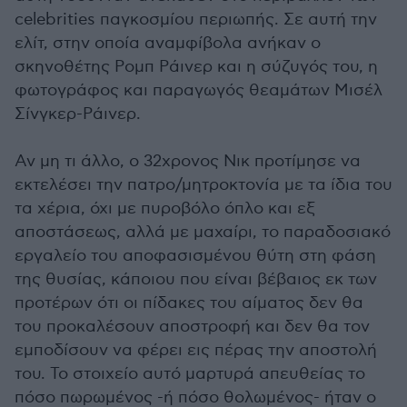
celebrities παγκοσμίου περιωπής. Σε αυτή την
ελίτ, στην οποία αναμφίβολα ανήκαν ο
σκηνοθέτης Ρομπ Ράινερ και η σύζυγός του, η
φωτογράφος και παραγωγός θεαμάτων Μισέλ
Σίνγκερ-Ράινερ.
Αν μη τι άλλο, ο 32χρονος Νικ προτίμησε να
εκτελέσει την πατρο/μητροκτονία με τα ίδια του
τα χέρια, όχι με πυροβόλο όπλο και εξ
αποστάσεως, αλλά με μαχαίρι, το παραδοσιακό
εργαλείο του αποφασισμένου θύτη στη φάση
της θυσίας, κάποιου που είναι βέβαιος εκ των
προτέρων ότι οι πίδακες του αίματος δεν θα
του προκαλέσουν αποστροφή και δεν θα τον
εμποδίσουν να φέρει εις πέρας την αποστολή
του. Το στοιχείο αυτό μαρτυρά απευθείας το
πόσο πωρωμένος -ή πόσο θολωμένος- ήταν ο