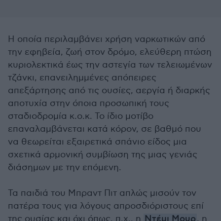
Η οποία περιλαμβάνει χρήση ναρκωτικών από
την εφηβεία, ζωή στον δρόμο, ελεύθερη πτώση
κυριολεκτικά έως την αστεγία των τελειωμένων
τζάνκι, επανειλημμένες απόπειρες
απεξάρτησης από τις ουσίες, αεργία ή διαρκής
αποτυχία στην όποια προσωπική τους
σταδιοδρομία κ.ο.κ. Το ίδιο μοτίβο
επαναλαμβάνεται κατά κόρον, σε βαθμό που
να θεωρείται εξαιρετικά σπάνιο είδος μια
σχετικά αρμονική συμβίωση της μιας γενιάς
διάσημων με την επόμενη.
Τα παιδιά του Μπραντ Πιτ απλώς μισούν τον
πατέρα τους για λόγους απροσδιόριστους επί
της ουσίας και όχι όπως, π.χ., η
Ντέμι Μουρ
, η