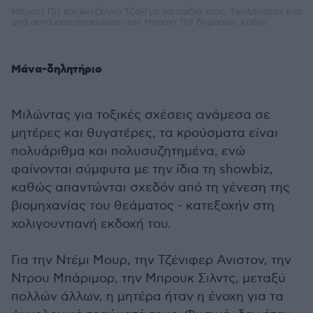
Μπραντ Πιτ και Αντζελίνα Τζολί με τα παιδιά τους. Τουλάχιστον ένα
από αυτά έχει αποκαλέσει τον Μπραντ Πιτ δημοσίως καθίκι
Μάνα-δηλητήριο
Μιλώντας για τοξικές σχέσεις ανάμεσα σε
μητέρες και θυγατέρες, τα κρούσματα είναι
πολυάριθμα και πολυσυζητημένα, ενώ
φαίνονται σύμφυτα με την ίδια τη showbiz,
καθώς απαντώνται σχεδόν από τη γένεση της
βιομηχανίας του θεάματος - κατεξοχήν στη
χολιγουντιανή εκδοχή του.
Για την Ντέμι Μουρ, την Τζένιφερ Ανιστον, την
Ντρου Μπάριμορ, την Μπρουκ Σιλντς, μεταξύ
πολλών άλλων, η μητέρα ήταν η ένοχη για τα