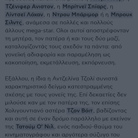
Τζένιφερ Ανιστον
, η
Μπρίτνεϊ Σπίαρς
, η
Λίντσεϊ Λόχαν
, η
Ντρου Μπάριμορ
ή η
Μπρουκ
Σιλντς
, ανάμεσα σε πολλές και πολλούς
άλλους mega-star. Ολοι αυτοί αποστρέφονταν
τη μητέρα, τον πατέρα ή και τους δύο μαζί,
καταλογίζοντάς τους σχεδόν τα πάντα: από
γονεϊκή αδιαφορία και παραμέληση ως
κακοποίηση, εκμετάλλευση, εκπόρνευση.
Εξάλλου, η ίδια η Αντζελίνα Τζολί συνιστά
χαρακτηριστικό δείγμα κατεστραμμένης
σχέσης με τους γονείς της. Επί δεκαετίες δεν
μιλούσε καν με τον πατέρα της, τον επίσης
Χολιγουντιανό αστέρα
Τζον Βόιτ
, βαδίζοντας
και αυτή σε έναν δρόμο παράλληλο με εκείνον
της
Τατούμ Ο’ Νιλ
, ενός παιδιού-θαύμα του
κινηματογράφου και αργότερα σύζυγο του