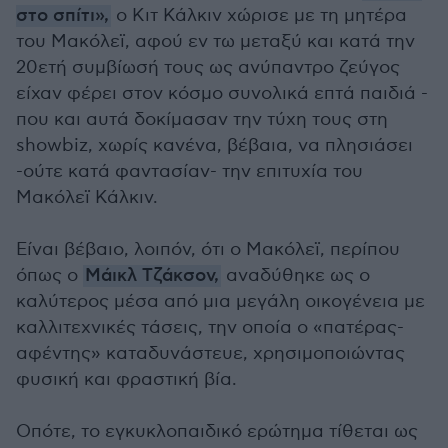
στο σπίτι»,
ο Κιτ Κάλκιν χώρισε με τη μητέρα
του Μακόλεϊ, αφού εν τω μεταξύ και κατά την
20ετή συμβίωσή τους ως ανύπαντρο ζεύγος
είχαν φέρει στον κόσμο συνολικά επτά παιδιά -
που και αυτά δοκίμασαν την τύχη τους στη
showbiz, χωρίς κανένα, βέβαια, να πλησιάσει
-ούτε κατά φαντασίαν- την επιτυχία του
Μακόλεϊ Κάλκιν.
Είναι βέβαιο, λοιπόν, ότι ο Μακόλεϊ, περίπου
όπως ο
Μάικλ Τζάκσον,
αναδύθηκε ως ο
καλύτερος μέσα από μια μεγάλη οικογένεια με
καλλιτεχνικές τάσεις, την οποία ο «πατέρας-
αφέντης» καταδυνάστευε, χρησιμοποιώντας
φυσική και φραστική βία.
Οπότε, το εγκυκλοπαιδικό ερώτημα τίθεται ως